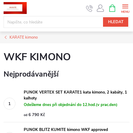
Přejít
NÁKUPNÍ
KOŠÍK
na
obsah
HLEDAT
KARATE kimono
WKF KIMONO
Nejprodávanější
PUNOK VERTEX SET KARATE1 kata kimono, 2 kabáty, 1
kalhoty
Odešleme dnes při objednání do 12.hod.(v prac.den)
6 790 Kč
od
PUNOK BLITZ KUMITE kimono WKF approved