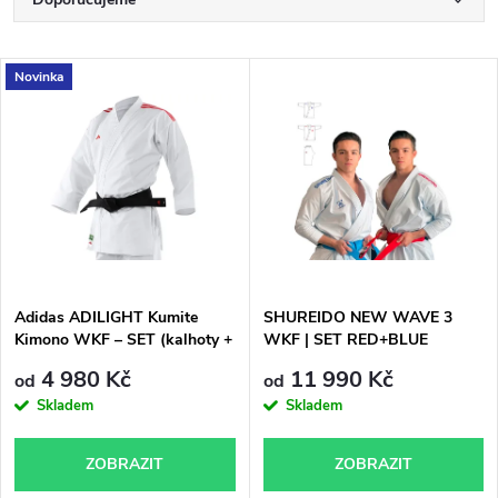
Ř
a
Nejlevnější
V
Novinka
Nejdražší
z
ý
Nejprodávanější
e
p
Abecedně
n
i
í
s
p
Adidas ADILIGHT Kumite
SHUREIDO NEW WAVE 3
Kimono WKF – SET (kalhoty +
WKF | SET RED+BLUE
p
2 kabáty)
KIMONO KARATE , 2 kabáty, 1
r
4 980 Kč
11 990 Kč
od
od
kalhoty
r
Skladem
Skladem
o
o
ZOBRAZIT
ZOBRAZIT