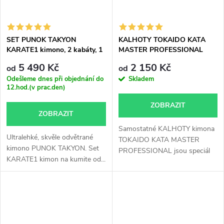
SET PUNOK TAKYON
KALHOTY TOKAIDO KATA
KARATE1 kimono, 2 kabáty, 1
MASTER PROFESSIONAL
kalhoty
WKF APPROVED
5 490 Kč
2 150 Kč
od
od
Odešleme dnes při objednání do
Skladem
12.hod.(v prac.den)
ZOBRAZIT
ZOBRAZIT
Samostatné KALHOTY kimona
Ultralehké, skvěle odvětrané
TOKAIDO KATA MASTER
kimono PUNOK TAKYON. Set
PROFESSIONAL jsou speciál
KARATE1 kimon na kumite od...
pro cvičení...