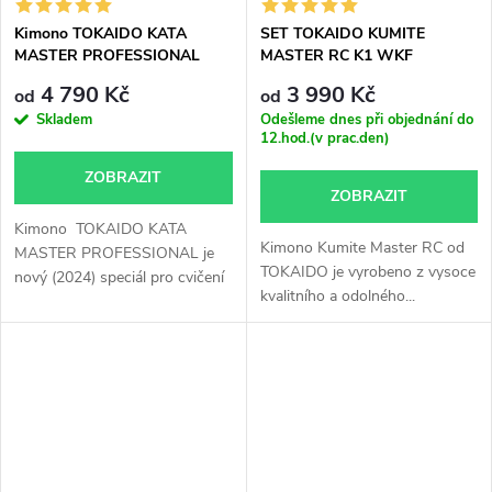
Kimono TOKAIDO KATA
SET TOKAIDO KUMITE
MASTER PROFESSIONAL
MASTER RC K1 WKF
WKF APPROVED
APPROVED
4 790 Kč
3 990 Kč
od
od
Skladem
Odešleme dnes při objednání do
12.hod.(v prac.den)
ZOBRAZIT
ZOBRAZIT
Kimono TOKAIDO KATA
Kimono Kumite Master RC od
MASTER PROFESSIONAL je
TOKAIDO je vyrobeno z vysoce
nový (2024) speciál pro cvičení
kvalitního a odolného...
kata...