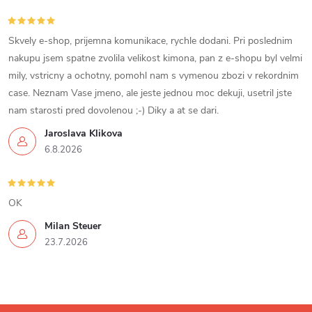
k
y
Skvely e-shop, prijemna komunikace, rychle dodani. Pri poslednim
v
nakupu jsem spatne zvolila velikost kimona, pan z e-shopu byl velmi
mily, vstricny a ochotny, pomohl nam s vymenou zbozi v rekordnim
ý
case. Neznam Vase jmeno, ale jeste jednou moc dekuji, usetril jste
p
nam starosti pred dovolenou ;-) Diky a at se dari.
Jaroslava Klikova
i
6.8.2026
s
u
OK
Milan Steuer
23.7.2026