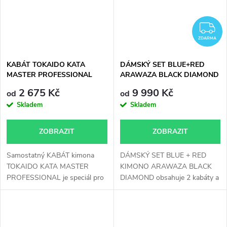
Z
ZDARMA
KABÁT TOKAIDO KATA
DÁMSKÝ SET BLUE+RED
MASTER PROFESSIONAL
ARAWAZA BLACK DIAMOND
WKF APPROVED
KATA KIMONO
2 675 Kč
9 990 Kč
od
od
Skladem
Skladem
ZOBRAZIT
ZOBRAZIT
Samostatný KABÁT kimona
DÁMSKÝ SET BLUE + RED
TOKAIDO KATA MASTER
KIMONO ARAWAZA BLACK
PROFESSIONAL je speciál pro
DIAMOND obsahuje 2 kabáty a
cvičení kata od...
1x kalhoty....