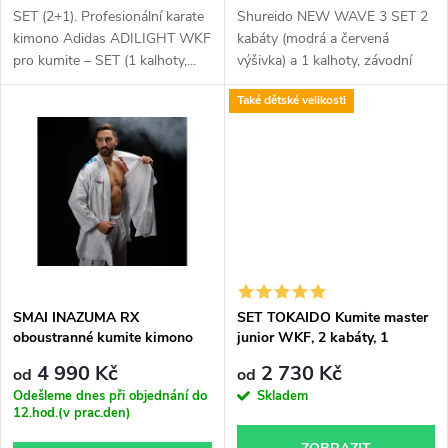
d
d
SET (2+1). Profesionální karate
Shureido NEW WAVE 3 SET 2
u
kimono Adidas ADILIGHT WKF
kabáty (modrá a červená
pro kumite – SET (1 kalhoty,...
výšivka) a 1 kalhoty, závodní
u
kata...
k
Také dětské velikosti
k
t
t
ů
ů
SMAI INAZUMA RX
SET TOKAIDO Kumite master
oboustranné kumite kimono
junior WKF, 2 kabáty, 1
WKF aproved
kalhoty
4 990 Kč
2 730 Kč
od
od
Odešleme dnes při objednání do
Skladem
12.hod.(v prac.den)