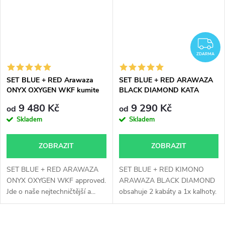
Z
ZDARMA
SET BLUE + RED Arawaza
SET BLUE + RED ARAWAZA
ONYX OXYGEN WKF kumite
BLACK DIAMOND KATA
kimono
KIMONO
9 480 Kč
9 290 Kč
od
od
Skladem
Skladem
ZOBRAZIT
ZOBRAZIT
SET BLUE + RED ARAWAZA
SET BLUE + RED KIMONO
ONYX OXYGEN WKF approved.
ARAWAZA BLACK DIAMOND
Jde o naše nejtechničtější a...
obsahuje 2 kabáty a 1x kalhoty.
Top závodní...