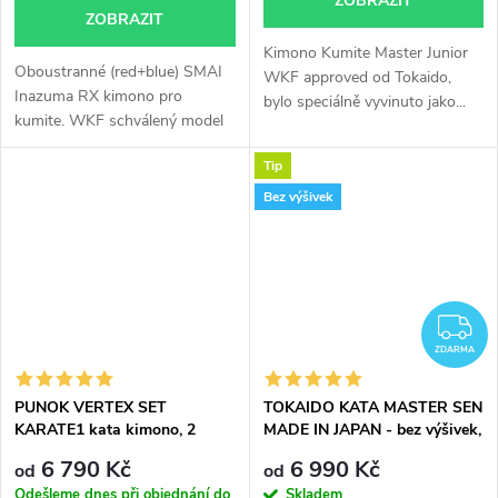
ZOBRAZIT
ZOBRAZIT
Kimono Kumite Master Junior
Oboustranné (red+blue) SMAI
WKF approved od Tokaido,
Inazuma RX kimono pro
bylo speciálně vyvinuto jako...
kumite. WKF schválený model
s modrou...
Tip
Bez výšivek
Z
ZDARMA
PUNOK VERTEX SET
TOKAIDO KATA MASTER SEN
KARATE1 kata kimono, 2
MADE IN JAPAN - bez výšivek,
kabáty, 1 kalhoty
WKF approved
6 790 Kč
6 990 Kč
od
od
Odešleme dnes při objednání do
Skladem