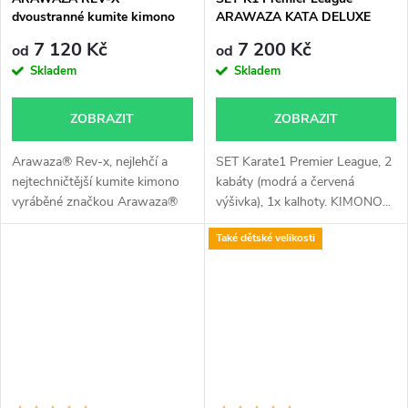
dvoustranné kumite kimono
ARAWAZA KATA DELUXE
WKF aproved
EVO kimono karate WKF
7 120 Kč
7 200 Kč
od
od
approved
Skladem
Skladem
ZOBRAZIT
ZOBRAZIT
Arawaza® Rev-x, nejlehčí a
SET Karate1 Premier League, 2
nejtechničtější kumite kimono
kabáty (modrá a červená
vyráběné značkou Arawaza®
výšivka), 1x kalhoty. KIMONO...
v...
Také dětské velikosti