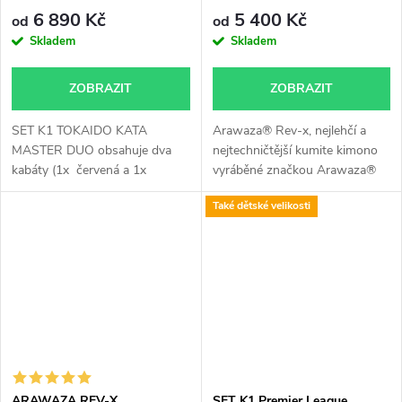
APPROVED
6 890 Kč
5 400 Kč
od
od
Skladem
Skladem
ZOBRAZIT
ZOBRAZIT
SET K1 TOKAIDO KATA
Arawaza® Rev-x, nejlehčí a
MASTER DUO obsahuje dva
nejtechničtější kumite kimono
kabáty (1x červená a 1x
vyráběné značkou Arawaza®
modrá...
v...
Také dětské velikosti
ARAWAZA REV-X
SET K1 Premier League