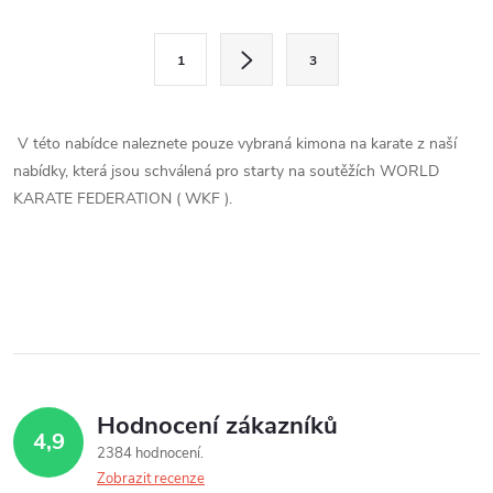
O
S
v
1
3
t
l
r
á
á
V této nabídce naleznete pouze vybraná kimona na karate z naší
n
nabídky, která jsou schválená pro starty na soutěžích WORLD
d
k
KARATE FEDERATION ( WKF ).
a
o
v
c
á
í
n
í
p
r
Hodnocení zákazníků
4,9
v
2384 hodnocení
Zobrazit recenze