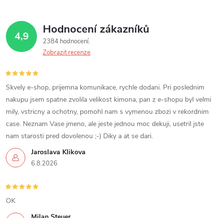
a
o
v
Hodnocení zákazníků
c
4,9
á
2384 hodnocení
í
n
Zobrazit recenze
í
p
r
Skvely e-shop, prijemna komunikace, rychle dodani. Pri poslednim
nakupu jsem spatne zvolila velikost kimona, pan z e-shopu byl velmi
v
mily, vstricny a ochotny, pomohl nam s vymenou zbozi v rekordnim
case. Neznam Vase jmeno, ale jeste jednou moc dekuji, usetril jste
k
nam starosti pred dovolenou ;-) Diky a at se dari.
y
Jaroslava Klikova
6.8.2026
v
ý
OK
p
Milan Steuer