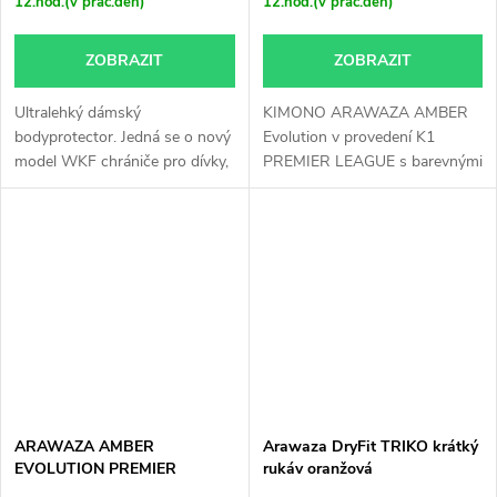
12.hod.(v prac.den)
12.hod.(v prac.den)
ZOBRAZIT
ZOBRAZIT
Ultralehký dámský
KIMONO ARAWAZA AMBER
bodyprotector. Jedná se o nový
Evolution v provedení K1
model WKF chrániče pro dívky,
PREMIER LEAGUE s barevnými
ženy,...
výšivkami na...
ARAWAZA AMBER
Arawaza DryFit TRIKO krátký
EVOLUTION PREMIER
rukáv oranžová
LEAGUE ČERVENÉ