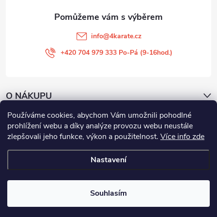
info
@
4karate.cz
+420 704 979 333 Po-Pá (9-16hod.)
O NÁKUPU
Používáme cookies, abychom Vám umožnili pohodlné
Facebook
prohlížení webu a díky analýze provozu webu neustále
zlepšovali jeho funkce, výkon a použitelnost
.
Více info zde
Nastavení
Copyright 2026
4KARATE
. Všechna práva vyhrazena.
Upravit nastavení
cookies
Souhlasím
Vytvořil Shoptet