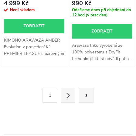
4 999 Kč
990 Kč
Není skladem
Odešleme dnes při objednání do
12.hod.(v prac.den)
ZOBRAZIT
ZOBRAZIT
KIMONO ARAWAZA AMBER
Arawaza triko vyrobené ze
Evolution v provedení K1
100% polyesteru s DryFit
PREMIER LEAGUE s barevnými
technologií, která odvádí pot a...
výšivkami na...
O
S
v
1
3
t
l
r
á
á
n
d
k