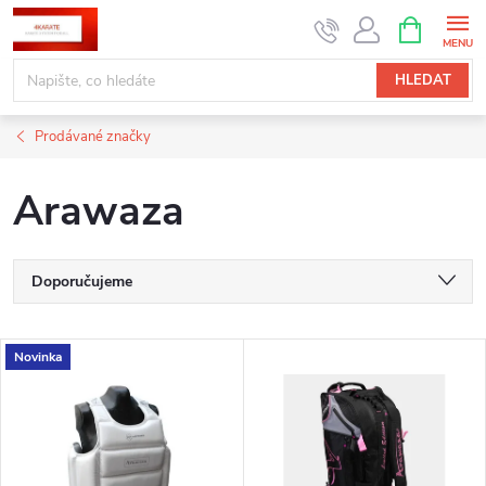
Přejít
NÁKUPNÍ
KOŠÍK
na
obsah
HLEDAT
Prodávané značky
Arawaza
Ř
Doporučujeme
a
Nejlevnější
V
Novinka
Nejdražší
z
ý
Nejprodávanější
e
p
Abecedně