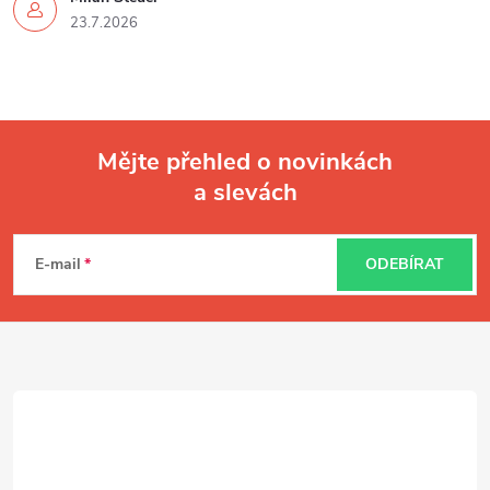
i
23.7.2026
s
u
Mějte přehled o novinkách
a slevách
Z
á
E-mail
ODEBÍRAT
p
a
t
í