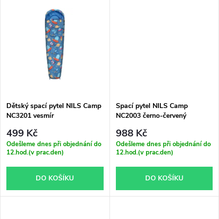
u
u
k
k
t
t
ů
ů
Dětský spací pytel NILS Camp
Spací pytel NILS Camp
NC3201 vesmír
NC2003 černo-červený
499 Kč
988 Kč
Odešleme dnes při objednání do
Odešleme dnes při objednání do
12.hod.(v prac.den)
12.hod.(v prac.den)
DO KOŠÍKU
DO KOŠÍKU