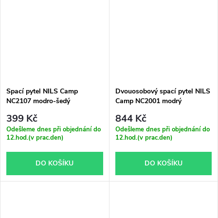
Spací pytel NILS Camp
Dvouosobový spací pytel NILS
NC2107 modro-šedý
Camp NC2001 modrý
399 Kč
844 Kč
Odešleme dnes při objednání do
Odešleme dnes při objednání do
12.hod.(v prac.den)
12.hod.(v prac.den)
DO KOŠÍKU
DO KOŠÍKU