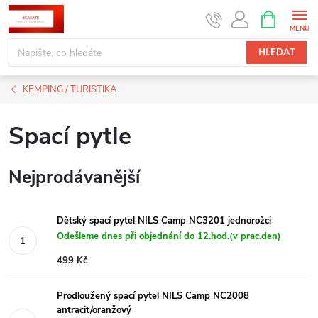
Přejít
NÁKUPNÍ
KOŠÍK
na
obsah
HLEDAT
KEMPING / TURISTIKA
Spací pytle
Nejprodávanější
Dětský spací pytel NILS Camp NC3201 jednorožci
Odešleme dnes při objednání do 12.hod.(v prac.den)
499 Kč
Prodloužený spací pytel NILS Camp NC2008
antracit/oranžový