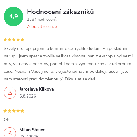
a
o
v
Hodnocení zákazníků
c
4,9
á
2384 hodnocení
í
n
Zobrazit recenze
í
p
r
Skvely e-shop, prijemna komunikace, rychle dodani. Pri poslednim
nakupu jsem spatne zvolila velikost kimona, pan z e-shopu byl velmi
v
mily, vstricny a ochotny, pomohl nam s vymenou zbozi v rekordnim
case. Neznam Vase jmeno, ale jeste jednou moc dekuji, usetril jste
k
nam starosti pred dovolenou ;-) Diky a at se dari.
y
Jaroslava Klikova
6.8.2026
v
ý
OK
p
Milan Steuer