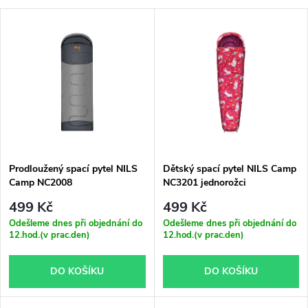
a
V
Nejdražší
z
ý
Nejprodávanější
e
p
Abecedně
n
i
í
s
p
Prodloužený spací pytel NILS
Dětský spací pytel NILS Camp
Camp NC2008
NC3201 jednorožci
p
antracit/oranžový
r
499 Kč
499 Kč
r
Odešleme dnes při objednání do
Odešleme dnes při objednání do
12.hod.(v prac.den)
12.hod.(v prac.den)
o
o
DO KOŠÍKU
DO KOŠÍKU
d
d