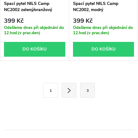
Spací pytel NILS Camp
Spací pytel NILS Camp
NC2002 zelený/oranžový
NC2002, modrý
399 Kč
399 Kč
Odešleme dnes při objednání do
Odešleme dnes při objednání do
12.hod.(v prac.den)
12.hod.(v prac.den)
DO KOŠÍKU
DO KOŠÍKU
O
S
v
1
3
t
l
r
á
á
n
d
k