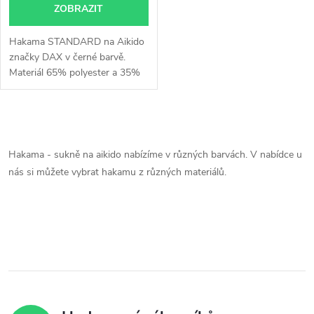
o
ZOBRAZIT
d
d
Hakama STANDARD na Aikido
u
značky DAX v černé barvě.
Materiál 65% polyester a 35%
u
bavlna.
k
k
O
t
t
v
Hakama - sukně na aikido nabízíme v různých barvách. V nabídce u
ů
nás si můžete vybrat hakamu z různých materiálů.
ů
l
á
d
a
c