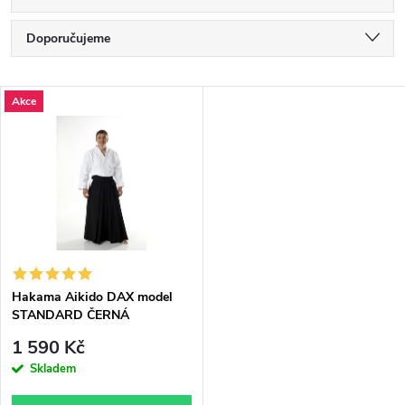
Ř
Doporučujeme
a
Nejlevnější
V
Akce
Nejdražší
z
ý
Nejprodávanější
e
p
Abecedně
n
i
í
s
p
Hakama Aikido DAX model
STANDARD ČERNÁ
p
r
1 590 Kč
r
Skladem
o