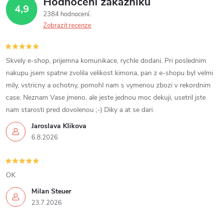
Hodnocení zákazníků
í
4,9
2384 hodnocení
p
Zobrazit recenze
r
Skvely e-shop, prijemna komunikace, rychle dodani. Pri poslednim
v
nakupu jsem spatne zvolila velikost kimona, pan z e-shopu byl velmi
k
mily, vstricny a ochotny, pomohl nam s vymenou zbozi v rekordnim
case. Neznam Vase jmeno, ale jeste jednou moc dekuji, usetril jste
y
nam starosti pred dovolenou ;-) Diky a at se dari.
v
Jaroslava Klikova
6.8.2026
ý
p
OK
i
Milan Steuer
s
23.7.2026