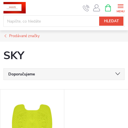
Přejít
NÁKUPNÍ
KOŠÍK
na
obsah
HLEDAT
Prodávané značky
SKY
Ř
Doporučujeme
a
Nejlevnější
V
Nejdražší
z
ý
Nejprodávanější
e
p
Abecedně