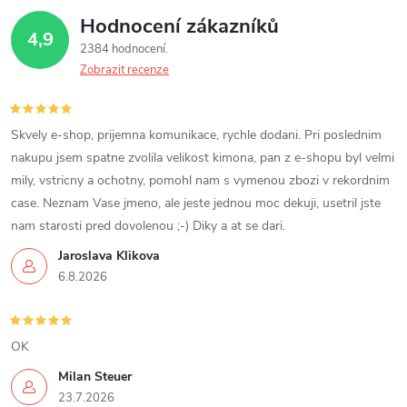
ů
ů
Hodnocení zákazníků
d
4,9
2384 hodnocení
a
Zobrazit recenze
c
í
Skvely e-shop, prijemna komunikace, rychle dodani. Pri poslednim
nakupu jsem spatne zvolila velikost kimona, pan z e-shopu byl velmi
p
mily, vstricny a ochotny, pomohl nam s vymenou zbozi v rekordnim
case. Neznam Vase jmeno, ale jeste jednou moc dekuji, usetril jste
r
nam starosti pred dovolenou ;-) Diky a at se dari.
v
Jaroslava Klikova
6.8.2026
k
y
OK
v
Milan Steuer
ý
23.7.2026