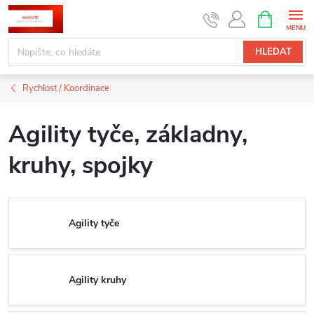
Přejít
NÁKUPNÍ
KOŠÍK
na
obsah
HLEDAT
Rychlost / Koordinace
Agility tyče, základny,
kruhy, spojky
Agility tyče
Agility kruhy