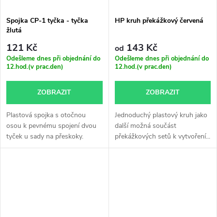
Spojka CP-1 tyčka - tyčka
HP kruh překážkový červená
žlutá
121 Kč
143 Kč
od
Odešleme dnes při objednání do
Odešleme dnes při objednání do
12.hod.(v prac.den)
12.hod.(v prac.den)
ZOBRAZIT
ZOBRAZIT
Plastová spojka s otočnou
Jednoduchý plastový kruh jako
osou k pevnému spojení dvou
další možná součást
tyček u sady na přeskoky.
překážkových setů k vytvoření...