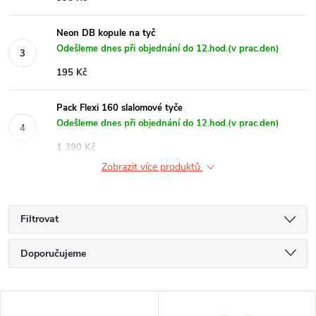
Neon DB kopule na tyč
Odešleme dnes při objednání do 12.hod.(v prac.den)
195 Kč
Pack Flexi 160 slalomové tyče
Odešleme dnes při objednání do 12.hod.(v prac.den)
1 390 Kč
Zobrazit více produktů
Filtrovat
Ř
Doporučujeme
a
Nejlevnější
V
Nejdražší