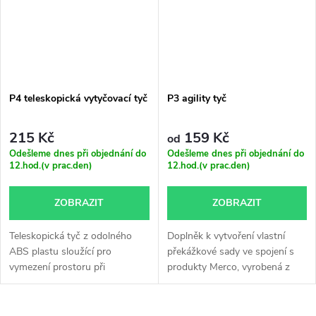
P4 teleskopická vytyčovací tyč
P3 agility tyč
215 Kč
159 Kč
od
Odešleme dnes při objednání do
Odešleme dnes při objednání do
12.hod.(v prac.den)
12.hod.(v prac.den)
ZOBRAZIT
ZOBRAZIT
Teleskopická tyč z odolného
Doplněk k vytvoření vlastní
ABS plastu sloužící pro
překážkové sady ve spojení s
vymezení prostoru při
produkty Merco, vyrobená z
tréninku,...
ABS...