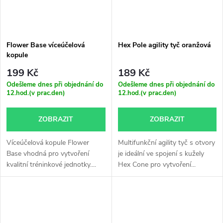
Flower Base víceúčelová
Hex Pole agility tyč oranžová
kopule
199 Kč
189 Kč
Odešleme dnes při objednání do
Odešleme dnes při objednání do
12.hod.(v prac.den)
12.hod.(v prac.den)
ZOBRAZIT
ZOBRAZIT
Víceúčelová kopule Flower
Multifunkční agility tyč s otvory
Base vhodná pro vytvoření
je ideální ve spojení s kužely
kvalitní tréninkové jednotky....
Hex Cone pro vytvoření...