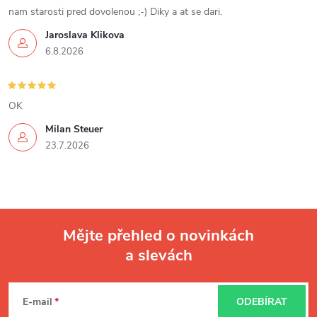
k
nam starosti pred dovolenou ;-) Diky a at se dari.
y
Jaroslava Klikova
6.8.2026
v
ý
OK
p
Milan Steuer
i
23.7.2026
s
u
Mějte přehled o novinkách
a slevách
Z
á
E-mail
ODEBÍRAT