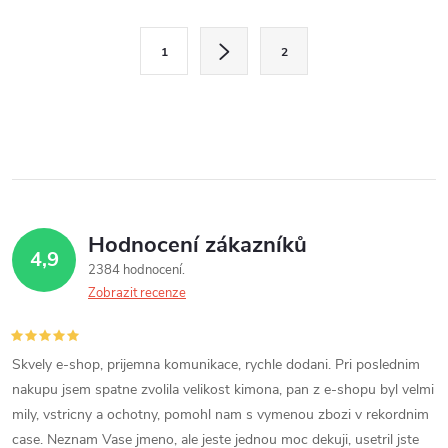
O
S
v
1
2
t
l
r
á
á
n
d
k
a
o
v
Hodnocení zákazníků
c
4,9
á
2384 hodnocení
í
n
Zobrazit recenze
í
p
r
Skvely e-shop, prijemna komunikace, rychle dodani. Pri poslednim
nakupu jsem spatne zvolila velikost kimona, pan z e-shopu byl velmi
v
mily, vstricny a ochotny, pomohl nam s vymenou zbozi v rekordnim
case. Neznam Vase jmeno, ale jeste jednou moc dekuji, usetril jste