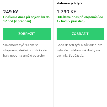
slalomových tyčí
249 Kč
1 790 Kč
Odešleme dnes při objednání do
Odešleme dnes při objednání do
12.hod.(v prac.den)
12.hod.(v prac.den)
ZOBRAZIT
ZOBRAZIT
Slalomová tyč 80 cm se
Sada deseti tyčí a základen pro
stojanem, ideální pomůcka do
vytvoření slalomové dráhy na
haly nebo na umělé povrchy,
trénink. Součástí...
neonově...