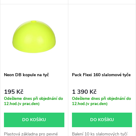
k
k
t
t
ů
ů
Neon DB kopule na tyč
Pack Flexi 160 slalomové tyče
195 Kč
1 390 Kč
Odešleme dnes při objednání do
Odešleme dnes při objednání do
12.hod.(v prac.den)
12.hod.(v prac.den)
DO KOŠÍKU
DO KOŠÍKU
Plastová základna pro pevné
Balení 10 ks slalomových tyčí