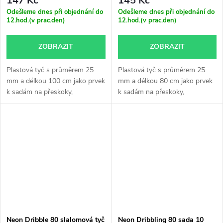
147 Kč
145 Kč
Odešleme dnes při objednání do
Odešleme dnes při objednání do
12.hod.(v prac.den)
12.hod.(v prac.den)
ZOBRAZIT
ZOBRAZIT
Plastová tyč s průměrem 25
Plastová tyč s průměrem 25
mm a délkou 100 cm jako prvek
mm a délkou 80 cm jako prvek
k sadám na přeskoky,
k sadám na přeskoky,
neonově...
neonově...
Neon Dribble 80 slalomová tyč
Neon Dribbling 80 sada 10