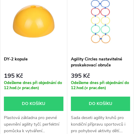
z
ý
Nejprodávanější
e
p
Abecedně
n
i
í
s
p
DY-2 kopule
Agility Circles nastavitelné
proskakovací obruče
p
r
195 Kč
395 Kč
r
Odešleme dnes při objednání do
Odešleme dnes při objednání do
12.hod.(v prac.den)
12.hod.(v prac.den)
o
o
DO KOŠÍKU
DO KOŠÍKU
d
d
Plastová základna pro pevné
Sada deseti agility kruhů pro
u
upevnění agility tyčí, perfektní
kondiční přípravu sportovců i
u
pomůcka k vytváření...
pro pohybové aktivity dětí....