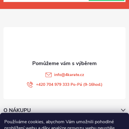
p
a
t
í
info
@
4karate.cz
+420 704 979 333 Po-Pá (9-16hod.)
O NÁKUPU
Používáme cookies, abychom Vám umožnili pohodlné
Facebook
prohlížení webu a díky analýze provozu webu neustále