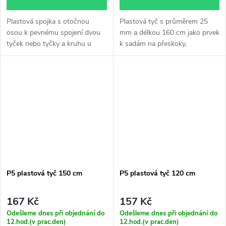
Plastová spojka s otočnou
Plastová tyč s průměrem 25
osou k pevnému spojení dvou
mm a délkou 160 cm jako prvek
tyček nebo tyčky a kruhu u
k sadám na přeskoky,
sady...
neonově...
P5 plastová tyč 150 cm
P5 plastová tyč 120 cm
167 Kč
157 Kč
Odešleme dnes při objednání do
Odešleme dnes při objednání do
12.hod.(v prac.den)
12.hod.(v prac.den)