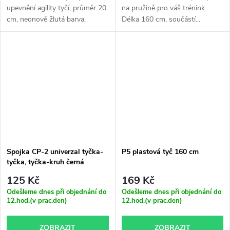
upevnění agility tyčí, průměr 20
na pružině pro váš trénink.
cm, neonově žlutá barva.
Délka 160 cm, součástí...
Spojka CP-2 univerzal tyčka-
P5 plastová tyč 160 cm
tyčka, tyčka-kruh černá
125 Kč
169 Kč
Odešleme dnes při objednání do
Odešleme dnes při objednání do
12.hod.(v prac.den)
12.hod.(v prac.den)
ZOBRAZIT
ZOBRAZIT