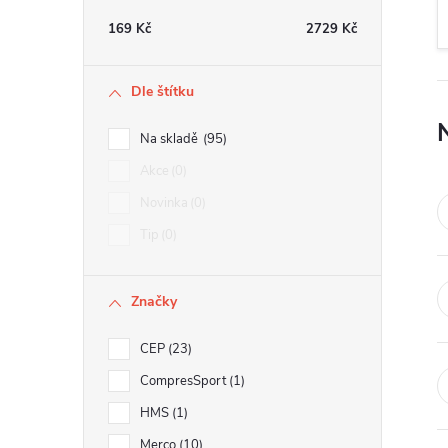
t
169
Kč
2729
Kč
r
Dle štítku
a
Na skladě
95
n
Akce
0
Novinka
0
n
Tip
0
í
Značky
p
CEP
23
a
CompresSport
1
n
HMS
1
Merco
10