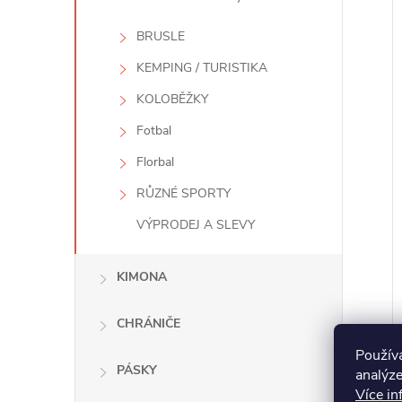
BRUSLE
KEMPING / TURISTIKA
KOLOBĚŽKY
Fotbal
Florbal
RŮZNÉ SPORTY
VÝPRODEJ A SLEVY
KIMONA
CHRÁNIČE
Použív
PÁSKY
analýze
Více in