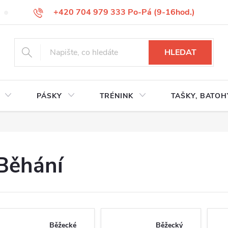
+420 704 979 333 Po-Pá (9-16hod.)
VÝMĚNA ZBOŽÍ
REKLAMACE ZBOŽÍ
ODSTOUPENÍ OD KUP
HLEDAT
PÁSKY
TRÉNINK
TAŠKY, BATOH
Běhání
Běžecké
Běžecký