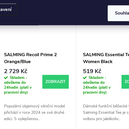
avení
Souhl
SALMING Recoil Prime 2
SALMING Essential T
Orange/Blue
Women Black
2 729 Kč
519 Kč
Skladem -
Skladem -
ZOBRAZIT
Z
odešleme do
odešleme do
24hodin (platí v
24hodin (platí v
pracovní dny)
pracovní dny)
Populární objemový silniční model
Dámské funkční běžecké t
přichází v roce 2024 ve své druhé
Salming Essential Tee je 
edici. S vylepšenou...
volbou pro jakékoliv...