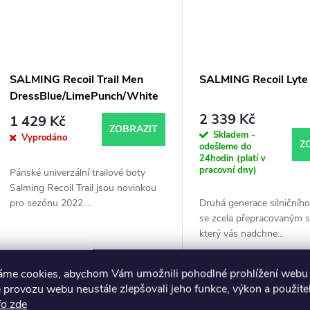
SALMING Recoil Trail Men
SALMING Recoil Lyte
DressBlue/LimePunch/White
2 339 Kč
1 429 Kč
ZOBRAZIT
Skladem -
Vyprodáno
Z
odešleme do
24hodin (platí v
pracovní dny)
Pánské univerzální trailové boty
Salming Recoil Trail jsou novinkou
pro sezónu 2022....
Druhá generace silničníh
se zcela přepracovaným 
který vás nadchne...
áme cookies, abychom Vám umožnili pohodlné prohlížení webu 
 provozu webu neustále zlepšovali jeho funkce, výkon a použite
fo zde