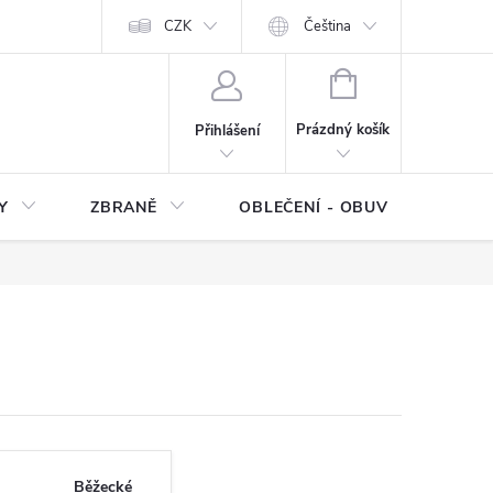
NÍ SMLOUVY
OCHRANA OSOBNÍCH DAT
CZK
Čeština
Moje objednávka
NÁKUPNÍ
KOŠÍK
Prázdný košík
Přihlášení
Y
ZBRANĚ
OBLEČENÍ - OBUV
Z
Běžecké