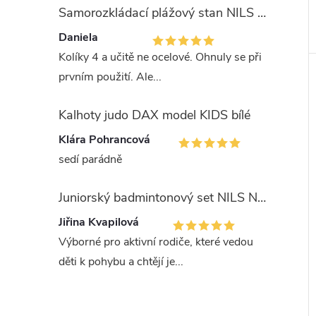
Samorozkládací plážový stan NILS Camp NC3743 modrý
Daniela
Kolíky 4 a učitě ne ocelové. Ohnuly se při
prvním použití. Ale...
Kalhoty judo DAX model KIDS bílé
Klára Pohrancová
sedí parádně
Juniorský badmintonový set NILS NRZ051
Jiřina Kvapilová
Výborné pro aktivní rodiče, které vedou
děti k pohybu a chtějí je...