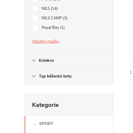
e
NILS
14
l
NILS CAMP
3
Royal Bay
1
Všechny značky
Kolekce
1
Typ běžecké boty
Přeskočit
Kategorie
kategorie
í
SPORT
i