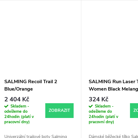
SALMING Recoil Trail 2
SALMING Run Laser 
Blue/Orange
Women Black Melan
2 404 Kč
324 Kč
Skladem -
Skladem -
ZOBRAZIT
Z
odešleme do
odešleme do
24hodin (platí v
24hodin (platí v
pracovní dny)
pracovní dny)
Univerzální trailové boty Salming
Dámské běžecké tílko Sa