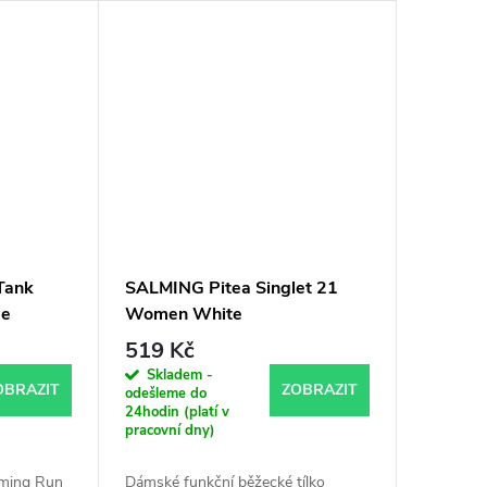
Tank
SALMING Pitea Singlet 21
ge
Women White
519 Kč
Skladem -
OBRAZIT
ZOBRAZIT
odešleme do
24hodin (platí v
pracovní dny)
lming Run
Dámské funkční běžecké tílko