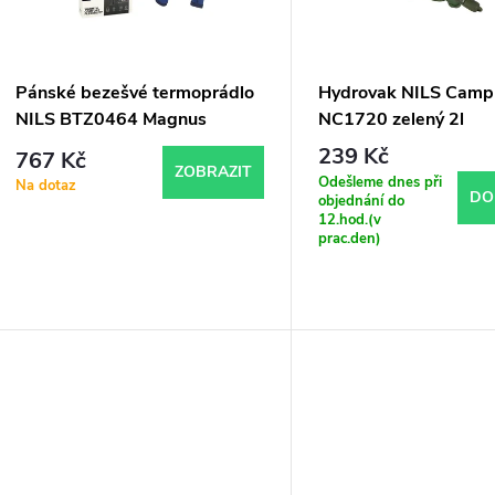
p
s
r
p
Pánské bezešvé termoprádlo
Hydrovak NILS Camp
o
NILS BTZ0464 Magnus
NC1720 zelený 2l
r
239 Kč
767 Kč
d
ZOBRAZIT
Odešleme dnes při
Na dotaz
o
DO
objednání do
12.hod.(v
u
prac.den)
d
k
u
t
k
ů
t
ů