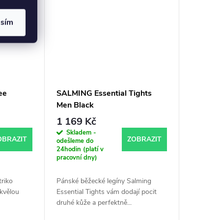
asím
ee
SALMING Essential Tights
Men Black
1 169 Kč
Skladem -
OBRAZIT
ZOBRAZIT
odešleme do
24hodin (platí v
pracovní dny)
riko
Pánské běžecké legíny Salming
skvělou
Essential Tights vám dodají pocit
druhé kůže a perfektně...