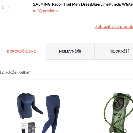
SALMING Recoil Trail Men DressBlue/LimePunch/White
Vyprodáno
Zobrazit více produ
Ř
DOPORUČUJEME
NEJLEVNĚJŠÍ
NEJDRAŽŠÍ
a
12
položek celkem
z
V
e
ý
n
p