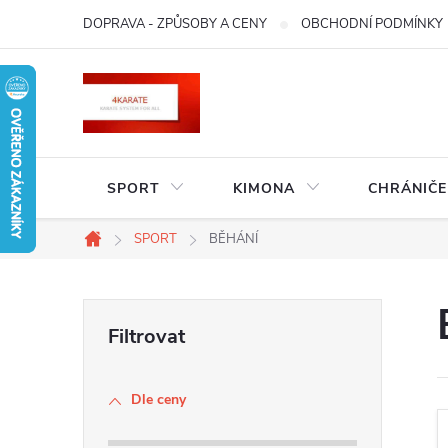
Přejít
DOPRAVA - ZPŮSOBY A CENY
OBCHODNÍ PODMÍNKY
na
obsah
SPORT
KIMONA
CHRÁNIČE
SPORT
BĚHÁNÍ
Domů
P
o
Dle ceny
s