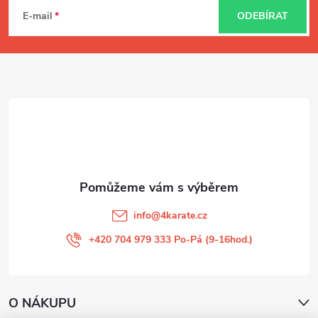
á
E-mail
ODEBÍRAT
p
a
t
í
info
@
4karate.cz
+420 704 979 333 Po-Pá (9-16hod.)
O NÁKUPU