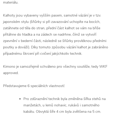
materiálu.
Kalhoty jsou vybaveny vyšším pasem, samotné vázání je v tzv.
japonském stylu (šňůrky si při zavazování uchopíte na bocích,
zatáhnete od těla do stran, přední část kalhot se vám na břiše
přitáhne do hladka a na zádech se nadrhne, čímž se vytvoří
zpevnění v bederní části, následně se šňůrky provléknou předními
poutky a dováží). Díky tomuto způsobu vázání kalhot je zabráněno
případnému škrcení při cvičení jakýchkoliv technik.
Kimono je samozřejmě schváleno pro všechny soutěže, tedy WKF
approved.
Představujeme 6 speciálních vlastností:
Pro zdůraznění technik byla změněna šířka stehů na
manžetách, u lemů nohavic, rukávů i samotného
kabátu. Obvyklá šíře 4 cm byla zvětšena na 5 cm.