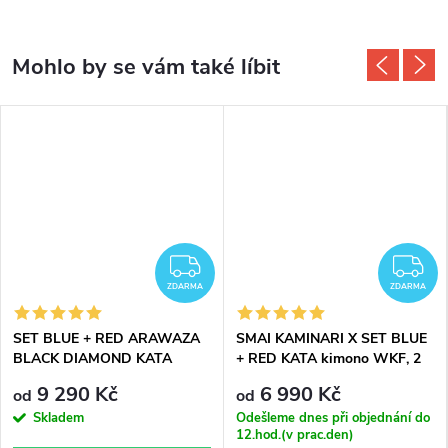
ZDARMA
Z
ZDARMA
ZDARMA
SET BLUE + RED ARAWAZA
SMAI KAMINARI X SET BLUE
BLACK DIAMOND KATA
+ RED KATA kimono WKF, 2
KIMONO
kabáty, 1 kalhoty
9 290 Kč
6 990 Kč
od
od
Skladem
Odešleme dnes při objednání do
12.hod.(v prac.den)