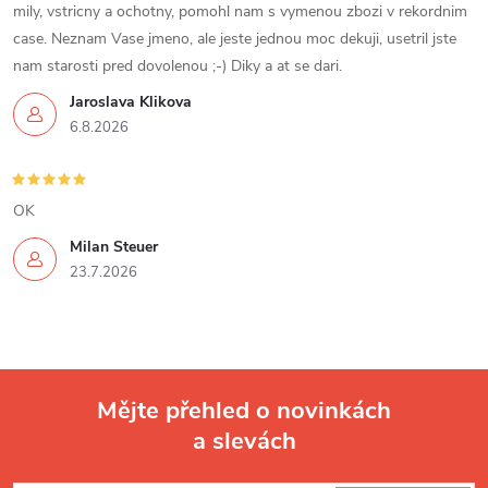
mily, vstricny a ochotny, pomohl nam s vymenou zbozi v rekordnim
case. Neznam Vase jmeno, ale jeste jednou moc dekuji, usetril jste
nam starosti pred dovolenou ;-) Diky a at se dari.
Jaroslava Klikova
6.8.2026
OK
Milan Steuer
23.7.2026
Mějte přehled o novinkách
a slevách
Z