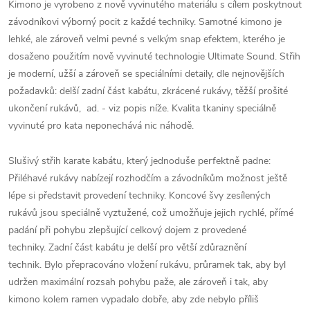
Kimono je vyrobeno z nově vyvinutého materiálu s cílem poskytnout
závodníkovi výborný pocit z každé techniky. Samotné kimono je
lehké, ale zároveň velmi pevné s velkým snap efektem, kterého je
dosaženo použitím nově vyvinuté technologie Ultimate Sound. Střih
je moderní, užší a zároveň se speciálními detaily, dle nejnovějších
požadavků: delší zadní část kabátu, zkrácené rukávy, těžší prošité
ukončení rukávů, ad. - viz popis níže. Kvalita tkaniny speciálně
vyvinuté pro kata neponechává nic náhodě.
Slušivý střih karate kabátu, který jednoduše perfektně padne:
Přiléhavé rukávy nabízejí rozhodčím a závodníkům možnost ještě
lépe si představit provedení techniky. Koncové švy zesílených
rukávů jsou speciálně vyztužené, což umožňuje jejich rychlé, přímé
padání při pohybu zlepšující celkový dojem z provedené
techniky. Zadní část kabátu je delší pro větší zdůraznění
technik. Bylo přepracováno vložení rukávu, průramek tak, aby byl
udržen maximální rozsah pohybu paže, ale zároveň i tak, aby
kimono kolem ramen vypadalo dobře, aby zde nebylo příliš