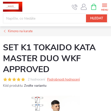
Přejít
NÁKUPNÍ
KOŠÍK
na
obsah
HLEDAT
Kimono na karate
SET K1 TOKAIDO KATA
MASTER DUO WKF
APPROVED
2 hodnocení
Podrobnosti hodnocení
Kód produktu:
Zvolte variantu