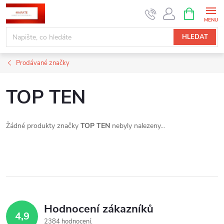
Přejít
NÁKUPNÍ
KOŠÍK
na
obsah
HLEDAT
Prodávané značky
TOP TEN
Žádné produkty značky
TOP TEN
nebyly nalezeny...
Hodnocení zákazníků
4,9
2384 hodnocení