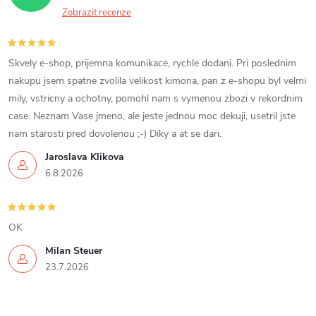
Zobrazit recenze
Skvely e-shop, prijemna komunikace, rychle dodani. Pri poslednim
nakupu jsem spatne zvolila velikost kimona, pan z e-shopu byl velmi
mily, vstricny a ochotny, pomohl nam s vymenou zbozi v rekordnim
case. Neznam Vase jmeno, ale jeste jednou moc dekuji, usetril jste
nam starosti pred dovolenou ;-) Diky a at se dari.
Jaroslava Klikova
6.8.2026
OK
Milan Steuer
23.7.2026