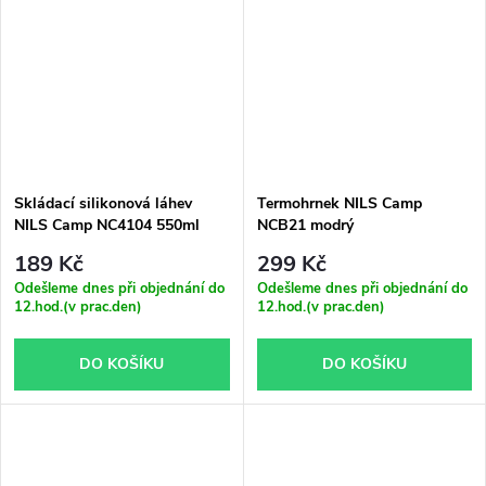
Skládací silikonová láhev
Termohrnek NILS Camp
NILS Camp NC4104 550ml
NCB21 modrý
fotbal
189 Kč
299 Kč
Odešleme dnes při objednání do
Odešleme dnes při objednání do
12.hod.(v prac.den)
12.hod.(v prac.den)
DO KOŠÍKU
DO KOŠÍKU