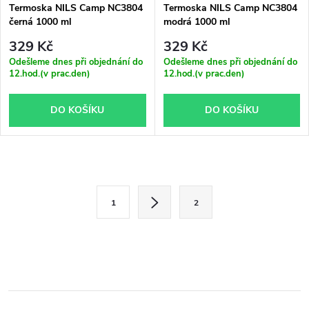
Termoska NILS Camp NC3804
Termoska NILS Camp NC3804
černá 1000 ml
modrá 1000 ml
329 Kč
329 Kč
Odešleme dnes při objednání do
Odešleme dnes při objednání do
12.hod.(v prac.den)
12.hod.(v prac.den)
DO KOŠÍKU
DO KOŠÍKU
O
S
v
1
2
t
l
r
á
á
n
d
k