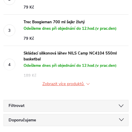
79 Kč
Trec Boogieman 700 ml šejkr žlutý
Odešleme dnes při objednání do 12.hod.(v prac.den)
79 Kč
Skládací silikonová láhev NILS Camp NC4104 550ml
basketbal
Odešleme dnes při objednání do 12.hod.(v prac.den)
189 Kč
Zobrazit více produktů
Filtrovat
Ř
Doporučujeme
Nejlevnější