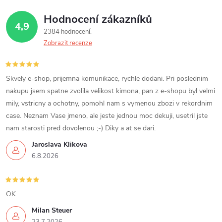
a
o
v
Hodnocení zákazníků
c
4,9
á
2384 hodnocení
í
n
Zobrazit recenze
í
p
r
Skvely e-shop, prijemna komunikace, rychle dodani. Pri poslednim
nakupu jsem spatne zvolila velikost kimona, pan z e-shopu byl velmi
v
mily, vstricny a ochotny, pomohl nam s vymenou zbozi v rekordnim
case. Neznam Vase jmeno, ale jeste jednou moc dekuji, usetril jste
k
nam starosti pred dovolenou ;-) Diky a at se dari.
y
Jaroslava Klikova
6.8.2026
v
ý
OK
p
Milan Steuer