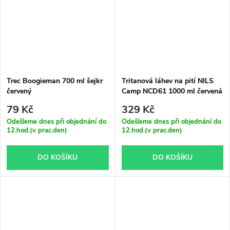
Trec Boogieman 700 ml šejkr
Tritanová láhev na pití NILS
červený
Camp NCD61 1000 ml červená
79 Kč
329 Kč
Odešleme dnes při objednání do
Odešleme dnes při objednání do
12.hod.(v prac.den)
12.hod.(v prac.den)
DO KOŠÍKU
DO KOŠÍKU