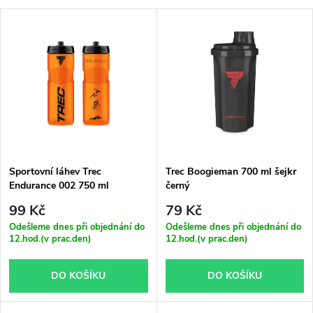
a
V
Nejdražší
z
ý
Nejprodávanější
e
p
Abecedně
n
i
í
s
p
Sportovní láhev Trec
Trec Boogieman 700 ml šejkr
Endurance 002 750 ml
černý
p
oranžová
r
99 Kč
79 Kč
r
Odešleme dnes při objednání do
Odešleme dnes při objednání do
12.hod.(v prac.den)
12.hod.(v prac.den)
o
o
DO KOŠÍKU
DO KOŠÍKU
d
d