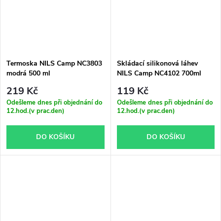
Termoska NILS Camp NC3803
Skládací silikonová láhev
modrá 500 ml
NILS Camp NC4102 700ml
růžová
219 Kč
119 Kč
Odešleme dnes při objednání do
Odešleme dnes při objednání do
12.hod.(v prac.den)
12.hod.(v prac.den)
DO KOŠÍKU
DO KOŠÍKU