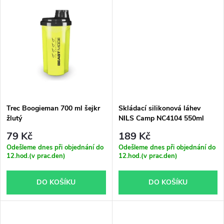
u
u
k
k
t
t
ů
ů
Trec Boogieman 700 ml šejkr
Skládací silikonová láhev
žlutý
NILS Camp NC4104 550ml
basketbal
79 Kč
189 Kč
Odešleme dnes při objednání do
Odešleme dnes při objednání do
12.hod.(v prac.den)
12.hod.(v prac.den)
DO KOŠÍKU
DO KOŠÍKU