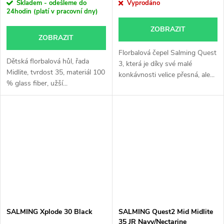
Skladem - odešleme do
Vyprodáno
24hodin (platí v pracovní dny)
ZOBRAZIT
ZOBRAZIT
Florbalová čepel Salming Quest
Dětská florbalová hůl, řada
3, která je díky své malé
Midlite, tvrdost 35, materiál 100
konkávnosti velice přesná, ale...
% glass fiber, užší...
SALMING Xplode 30 Black
SALMING Quest2 Mid Midlite
35 JR Navy/Nectarine