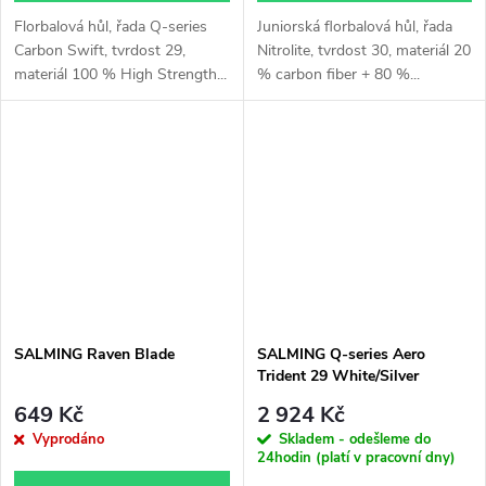
Florbalová hůl, řada Q-series
Juniorská florbalová hůl, řada
Carbon Swift, tvrdost 29,
Nitrolite, tvrdost 30, materiál 20
materiál 100 % High Strength...
% carbon fiber + 80 %...
SALMING Raven Blade
SALMING Q-series Aero
Trident 29 White/Silver
649 Kč
2 924 Kč
Vyprodáno
Skladem - odešleme do
24hodin (platí v pracovní dny)