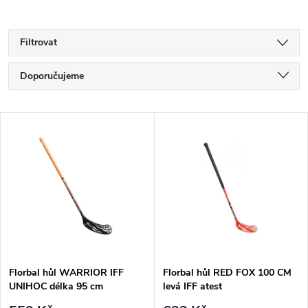
Filtrovat
Ř
Doporučujeme
a
Nejlevnější
V
Nejdražší
z
ý
Nejprodávanější
e
p
Abecedně
n
i
í
s
p
Florbal hůl WARRIOR IFF
Florbal hůl RED FOX 100 CM
UNIHOC délka 95 cm
levá IFF atest
p