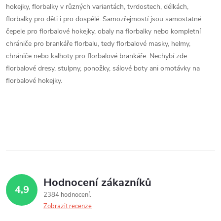
d
k
hokejky, florbalky v různých variantách, tvrdostech, délkách,
a
o
florbalky pro děti i pro dospělé. Samozřejmostí jsou samostatné
čepele pro florbalové hokejky, obaly na florbalky nebo kompletní
v
c
chrániče pro brankáře florbalu, tedy florbalové masky, helmy,
á
chrániče nebo kalhoty pro florbalové brankáře. Nechybí zde
í
n
florbalové dresy, stulpny, ponožky, sálové boty ani omotávky na
í
p
florbalové hokejky.
r
v
k
y
v
Hodnocení zákazníků
4,9
2384 hodnocení
ý
Zobrazit recenze