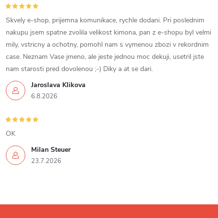
p
i
Skvely e-shop, prijemna komunikace, rychle dodani. Pri poslednim
nakupu jsem spatne zvolila velikost kimona, pan z e-shopu byl velmi
s
mily, vstricny a ochotny, pomohl nam s vymenou zbozi v rekordnim
u
case. Neznam Vase jmeno, ale jeste jednou moc dekuji, usetril jste
nam starosti pred dovolenou ;-) Diky a at se dari.
Jaroslava Klikova
6.8.2026
OK
Milan Steuer
23.7.2026