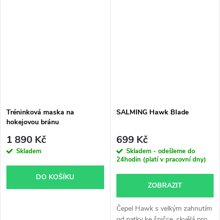
Tréninková maska na
SALMING Hawk Blade
hokejovou bránu
1 890 Kč
699 Kč
Skladem
Skladem - odešleme do
24hodin (platí v pracovní dny)
DO KOŠÍKU
ZOBRAZIT
Čepel Hawk s velkým zahnutím
od patky ke špičce, skvělá pro