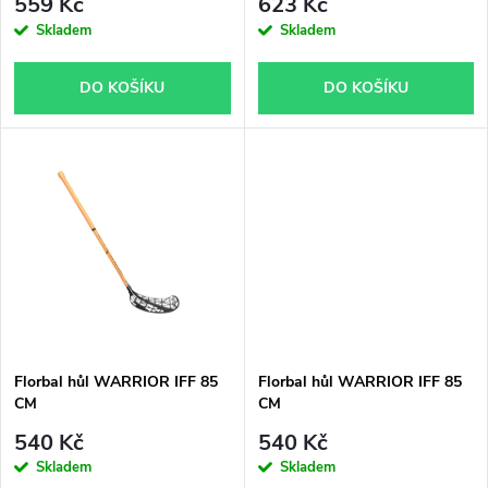
r
559 Kč
623 Kč
r
Skladem
Skladem
o
o
DO KOŠÍKU
DO KOŠÍKU
d
d
u
u
k
k
t
t
ů
ů
Florbal hůl WARRIOR IFF 85
Florbal hůl WARRIOR IFF 85
CM
CM
540 Kč
540 Kč
Skladem
Skladem