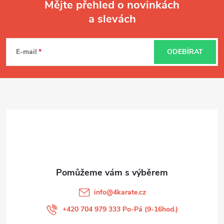
Mějte přehled o novinkách
a slevách
Z
á
E-mail
ODEBÍRAT
p
a
t
í
info
@
4karate.cz
+420 704 979 333 Po-Pá (9-16hod.)