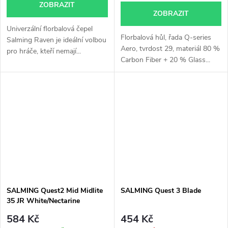
ZOBRAZIT
ZOBRAZIT
Univerzální florbalová čepel
Florbalová hůl, řada Q-series
Salming Raven je ideální volbou
Aero, tvrdost 29, materiál 80 %
pro hráče, kteří nemají...
Carbon Fiber + 20 % Glass...
SALMING Quest2 Mid Midlite
SALMING Quest 3 Blade
35 JR White/Nectarine
584 Kč
454 Kč