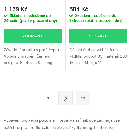
1 169 Kč
584 Kč
Skladem - odešleme do
Skladem - odešleme do
24hodin (platí v pracovní dny)
24hodin (platí v pracovní dny)
ZOBRAZIT
ZOBRAZIT
Závodní florbalka s profi čepelí
Dětská florbalová hůl, řada
Xplode v matném černém
Midlite, tvrdost 35, materiál 100
designu. Florbalka Salming...
% glass fiber, užší...
O
S
v
1
13
t
l
r
á
á
Vybavení pro velmi populární florbal v naší nabídce zahrnuje vše
n
potřebné pro hru florbalu skvělé značky
Salming
. Florbalové