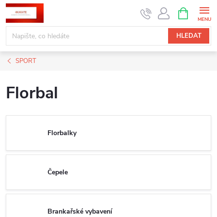
Přejít
NÁKUPNÍ
KOŠÍK
na
obsah
HLEDAT
SPORT
Florbal
Florbalky
Čepele
Brankařské vybavení