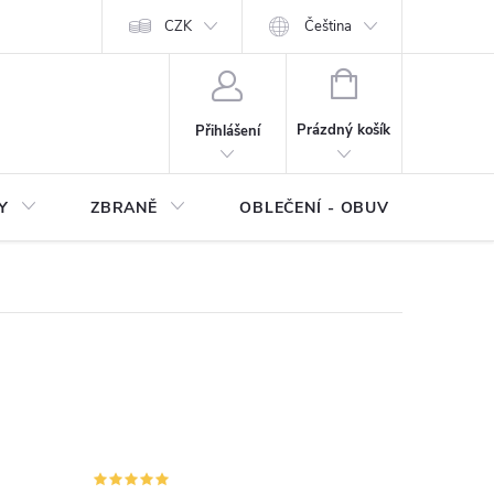
NÍ SMLOUVY
OCHRANA OSOBNÍCH DAT
CZK
Čeština
Moje objednávka
NÁKUPNÍ
KOŠÍK
Prázdný košík
Přihlášení
Y
ZBRANĚ
OBLEČENÍ - OBUV
Z