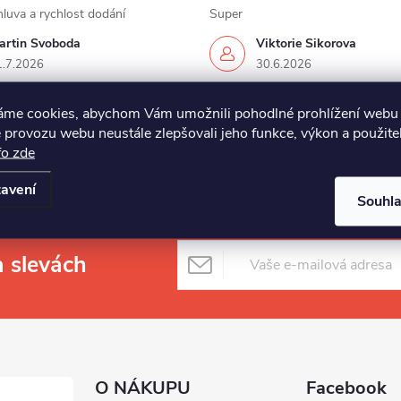
luva a rychlost dodání
Super
artin Svoboda
Viktorie Sikorova
1.7.2026
30.6.2026
áme cookies, abychom Vám umožnili pohodlné prohlížení webu 
 provozu webu neustále zlepšovali jeho funkce, výkon a použite
fo zde
avení
Souhl
a slevách
O NÁKUPU
Facebook