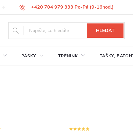
+420 704 979 333 Po-Pá (9-16hod.)
VÝMĚNA ZBOŽÍ
REKLAMACE ZBOŽÍ
ODSTOUPENÍ OD KUP
HLEDAT
PÁSKY
TRÉNINK
TAŠKY, BATOH