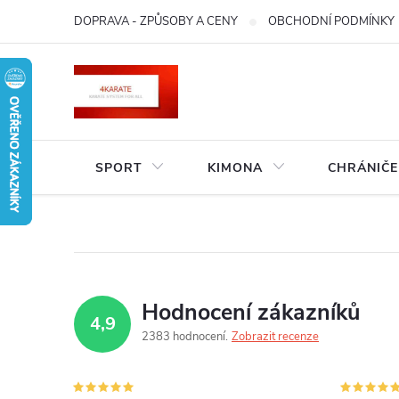
Přejít
DOPRAVA - ZPŮSOBY A CENY
OBCHODNÍ PODMÍNKY
na
obsah
SPORT
KIMONA
CHRÁNIČE
Hodnocení zákazníků
4,9
2383 hodnocení
Zobrazit recenze