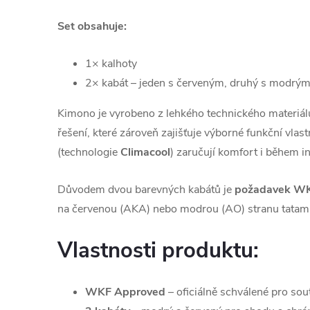
Set obsahuje:
1× kalhoty
2× kabát – jeden s červeným, druhý s modrý
Kimono je vyrobeno z lehkého technického materiá
řešení, které zároveň zajišťuje výborné funkční vla
(technologie
Climacool
) zaručují komfort i během i
Důvodem dvou barevných kabátů je
požadavek W
na červenou (AKA) nebo modrou (AO) stranu tatami.
Vlastnosti produktu:
WKF Approved
– oficiálně schválené pro sou