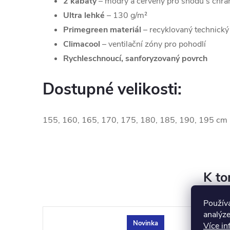
2 kabáty
– modrý a červený pro shodu s chrán
Ultra lehké
– 130 g/m²
Primegreen materiál
– recyklovaný technický
Climacool
– ventilační zóny pro pohodlí
Rychleschnoucí, sanforyzovaný povrch
Dostupné velikosti:
155, 160, 165, 170, 175, 180, 185, 190, 195 cm
K to
Použív
analýze
Novinka
Více in