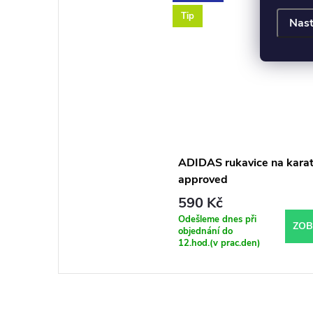
Tip
Nast
ADIDAS rukavice na kar
approved
590 Kč
Odešleme dnes při
ZOB
objednání do
12.hod.(v prac.den)