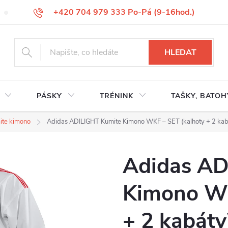
+420 704 979 333 Po-Pá (9-16hod.)
VÝMĚNA ZBOŽÍ
REKLAMACE ZBOŽÍ
ODSTOUPENÍ OD KUP
HLEDAT
PÁSKY
TRÉNINK
TAŠKY, BATOH
ite kimono
Adidas ADILIGHT Kumite Kimono WKF – SET (kalhoty + 2 kab
Adidas AD
Kimono WK
+ 2 kabáty