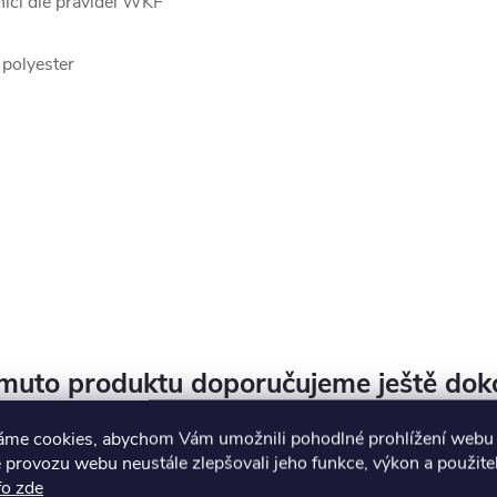
iči dle pravidel WKF
 polyester
muto produktu doporučujeme ještě dok
áme cookies, abychom Vám umožnili pohodlné prohlížení webu 
 provozu webu neustále zlepšovali jeho funkce, výkon a použite
Novinka
fo zde
–18 %