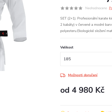
Neohodnoceno
P
SET (2+1). Profesionální karate
2 kabáty) v červené a modré barv
polyesteru.
Ekologické složení ma
Velikost
Možnosti doručení
od
4 980 Kč
Měrná
cena: