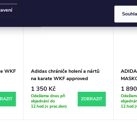
720 Kč
avení
Souhl
ate WKF
Adidas chrániče holení a nártů
ADIDA
na karate WKF approved
MASKO
1 350 Kč
1 890
Odešleme dnes při
Odešleme
RAZIT
ZOBRAZIT
objednání do
objednán
12.hod.(v prac.den)
12.hod.(