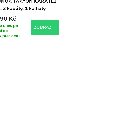
UNOK TAKYON KARATE1
 2 kabáty, 1 kalhoty
90 Kč
 dnes při
ZOBRAZIT
í do
v prac.den)