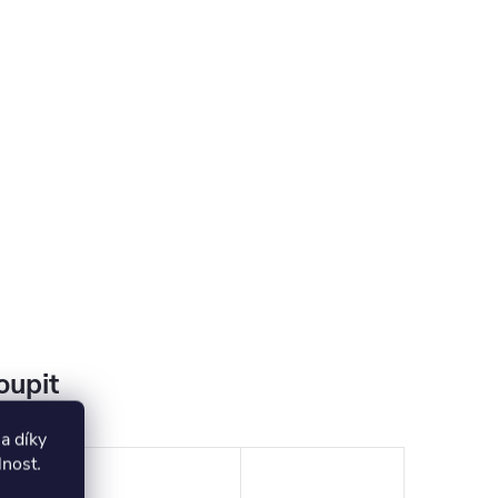
oupit
a díky
lnost
.