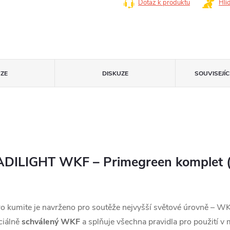
Dotaz k produktu
Hlí
ZE
DISKUZE
SOUVISEJÍ
ADILIGHT WKF – Primegreen komplet (
 kumite je navrženo pro soutěže nejvyšší světové úrovně – WK
iciálně
schválený WKF
a splňuje všechna pravidla pro použití v 