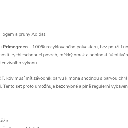
m logem a pruhy Adidas
lu
Primegreen
– 100% recyklovaného polyesteru, bez použití nov
stnosti: rychleschnoucí povrch, měkký omak a odolnost. Ventilačn
ntenzivního výkonu.
KF
, kdy musí mít závodník barvu kimona shodnou s barvou chrán
 Tento set proto umožňuje bezchybné a plně regulérní vybavení
těže