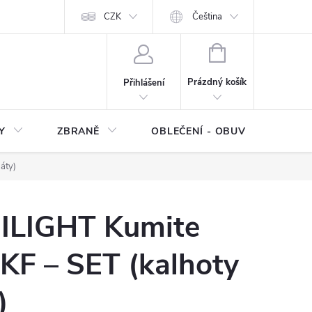
NÍ SMLOUVY
OCHRANA OSOBNÍCH DAT
CZK
Čeština
Moje objednávka
NÁKUPNÍ
KOŠÍK
Prázdný košík
Přihlášení
Y
ZBRANĚ
OBLEČENÍ - OBUV
Z
áty)
ILIGHT Kumite
F – SET (kalhoty
)