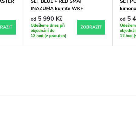
ASTER
SET BLUE + RED SMAI
SET P
INAZUMA kumite WKF
kimono,
APPROVED kimono
5 990 Kč
5 4
od
od
Odešleme dnes při
Odešleme
RAZIT
ZOBRAZIT
objednání do
objednán
12.hod.(v prac.den)
12.hod.(