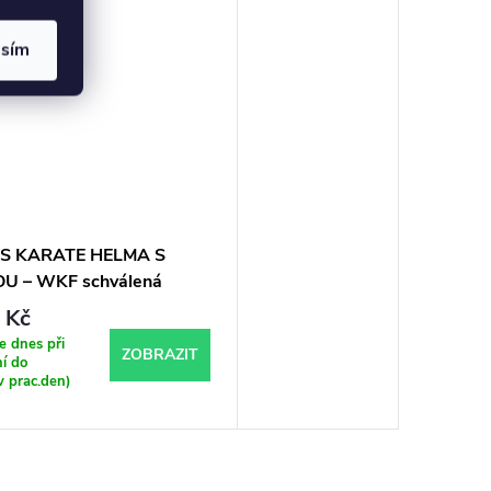
asím
S KARATE HELMA S
U – WKF schválená
 Kč
 dnes při
ZOBRAZIT
í do
v prac.den)