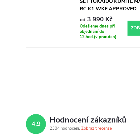
SET TOKAIDO KUMITE M
RC K1 WKF APPROVED
3 990 Kč
od
Odešleme dnes při
ZOB
objednání do
12.hod.(v prac.den)
Hodnocení zákazníků
4,9
2384 hodnocení
Zobrazit recenze