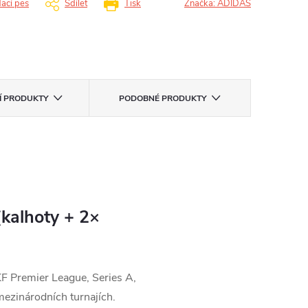
dací pes
Sdílet
Tisk
Značka:
ADIDAS
CÍ PRODUKTY
PODOBNÉ PRODUKTY
kalhoty + 2×
F Premier League, Series A,
mezinárodních turnajích.