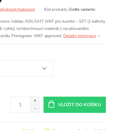
odrobnosti hodnocení
Kód produktu:
Zvolte variantu
 kimono Adidas ADILIGHT WKF pro kumite – SET (1 kalhoty,
ě. Lehký, rychleschnoucí materiál z recyklovaného
teriálu Primegreen. WKF approved.
Detailní informace
VLOŽIT DO KOŠÍKU