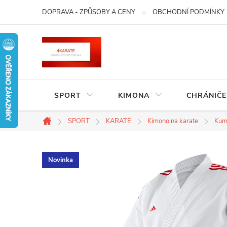
Přejít
DOPRAVA - ZPŮSOBY A CENY
OBCHODNÍ PODMÍNKY
na
obsah
SPORT
KIMONA
CHRÁNIČE
SPORT
KARATE
Kimono na karate
Kum
Domů
Novinka