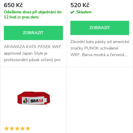
p
MODRÝ
r
650 Kč
520 Kč
r
Odešleme dnes při objednání do
Skladem
12.hod.(v prac.den)
o
o
ZOBRAZIT
ZOBRAZIT
d
d
Závodní kata pásky od americké
ARAWAZA KATA PÁSEK WKF
u
značky PUNOK schválené
approved Japan Style je
WKF. Barva modrá a červená....
u
profesionální pásek určený pro
k
závody...
k
t
t
ů
ů