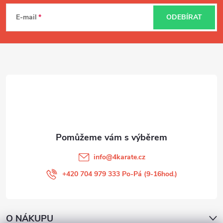
á
E-mail
ODEBÍRAT
p
a
t
í
info
@
4karate.cz
+420 704 979 333 Po-Pá (9-16hod.)
O NÁKUPU