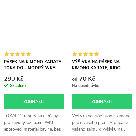
PÁSEK NA KIMONO KARATE
VÝŠIVKA NA PÁSEK NA
TOKAIDO - MODRÝ WKF
KIMONO KARATE, JUDO,
approved
TAEKWONDO, AIKIDO, JU-
290 Kč
70 Kč
od
JITSU
Skladem
Na objednávku
ZOBRAZIT
ZOBRAZIT
TOKAIDO modrý pás určený
Výšivka na vaše pásy a kimona
pro závody, označení WKF
podle vašeho přání. V případě
approved, materiál bavlna, bez
vašeho zájmu o výšivku na...
výšivky.