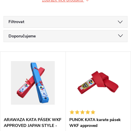
Zobrazit více produktů
Filtrovat
Ř
Doporučujeme
a
Nejlevnější
V
Nejdražší
z
ý
Nejprodávanější
e
p
Abecedně
n
i
í
s
p
ARAWAZA KATA PÁSEK WKF
PUNOK KATA karate pásek
APPROVED JAPAN STYLE -
WKF approved