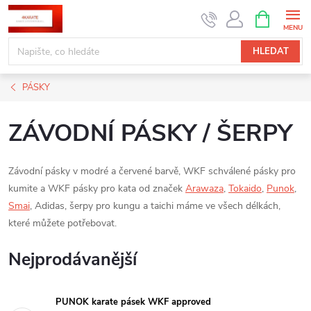
Přejít
NÁKUPNÍ
KOŠÍK
na
obsah
HLEDAT
PÁSKY
ZÁVODNÍ PÁSKY / ŠERPY
Závodní pásky v modré a červené barvě, WKF schválené pásky pro
kumite a WKF pásky pro kata od značek
Arawaza
,
Tokaido
,
Punok
,
Smai
, Adidas, šerpy pro kungu a taichi máme ve všech délkách,
které můžete potřebovat.
Nejprodávanější
PUNOK karate pásek WKF approved