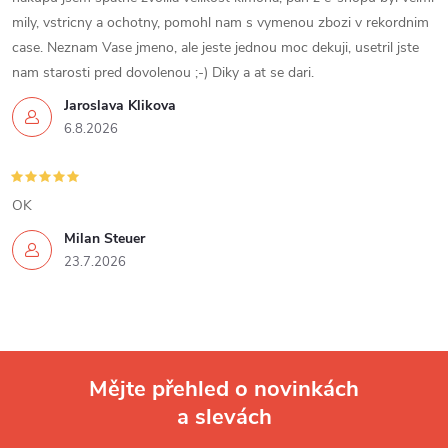
v
mily, vstricny a ochotny, pomohl nam s vymenou zbozi v rekordnim
k
case. Neznam Vase jmeno, ale jeste jednou moc dekuji, usetril jste
nam starosti pred dovolenou ;-) Diky a at se dari.
y
Jaroslava Klikova
v
6.8.2026
ý
p
OK
Milan Steuer
i
23.7.2026
s
u
Mějte přehled o novinkách
a slevách
Z