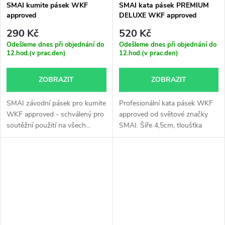
SMAI kumite pásek WKF
SMAI kata pásek PREMIUM
approved
DELUXE WKF approved
290 Kč
520 Kč
Odešleme dnes při objednání do
Odešleme dnes při objednání do
12.hod.(v prac.den)
12.hod.(v prac.den)
ZOBRAZIT
ZOBRAZIT
SMAI závodní pásek pro kumite
Profesionální kata pásek WKF
WKF approved - schválený pro
approved od světové značky
soutěžní použití na všech...
SMAI. Šíře 4,5cm, tloušťka
cca...