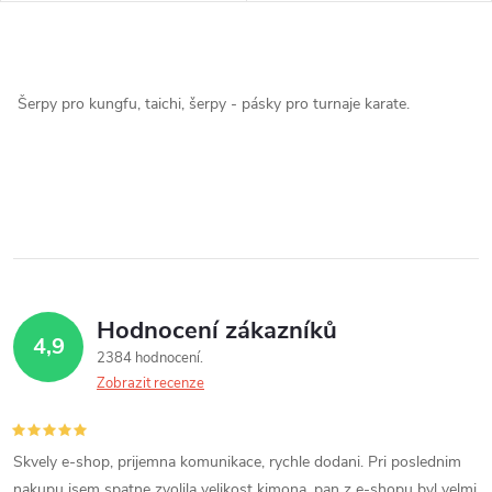
O
v
Šerpy pro kungfu, taichi, šerpy - pásky pro turnaje karate.
l
á
d
a
c
Hodnocení zákazníků
4,9
2384 hodnocení
í
Zobrazit recenze
p
r
Skvely e-shop, prijemna komunikace, rychle dodani. Pri poslednim
nakupu jsem spatne zvolila velikost kimona, pan z e-shopu byl velmi