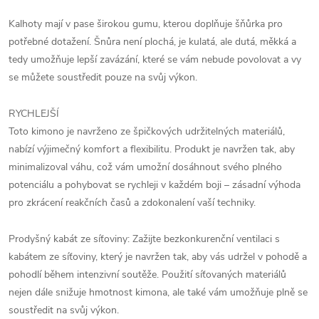
Kalhoty mají v pase širokou gumu, kterou doplňuje šňůrka pro
potřebné dotažení. Šnůra není plochá, je kulatá, ale dutá, měkká a
tedy umožňuje lepší zavázání, které se vám nebude povolovat a vy
se můžete soustředit pouze na svůj výkon.
RYCHLEJŠÍ
Toto kimono je navrženo ze špičkových udržitelných materiálů,
nabízí výjimečný komfort a flexibilitu. Produkt je navržen tak, aby
minimalizoval váhu, což vám umožní dosáhnout svého plného
potenciálu a pohybovat se rychleji v každém boji – zásadní výhoda
pro zkrácení reakčních časů a zdokonalení vaší techniky.
Prodyšný kabát ze síťoviny: Zažijte bezkonkurenční ventilaci s
kabátem ze síťoviny, který je navržen tak, aby vás udržel v pohodě a
pohodlí během intenzivní soutěže. Použití síťovaných materiálů
nejen dále snižuje hmotnost kimona, ale také vám umožňuje plně se
soustředit na svůj výkon.