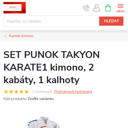
Přejít
NÁKUPNÍ
KOŠÍK
na
obsah
HLEDAT
Kumite kimono
SET PUNOK TAKYON
KARATE1 kimono, 2
kabáty, 1 kalhoty
1 hodnocení
Podrobnosti hodnocení
Kód produktu:
Zvolte variantu