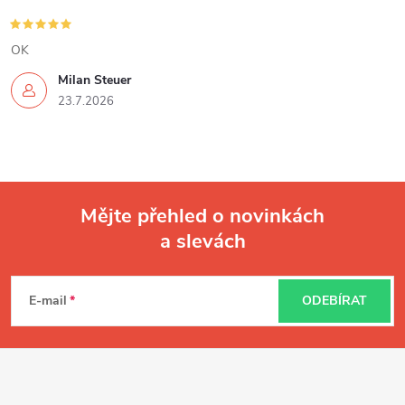
OK
Milan Steuer
23.7.2026
Mějte přehled o novinkách
a slevách
Z
á
E-mail
ODEBÍRAT
p
a