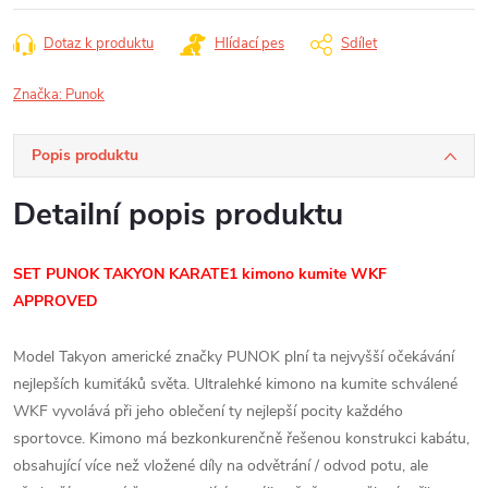
Dotaz k produktu
Hlídací pes
Sdílet
Značka:
Punok
Popis produktu
Detailní popis produktu
SET PUNOK TAKYON KARATE1 kimono kumite WKF
APPROVED
Model Takyon americké značky PUNOK plní ta nejvyšší očekávání
nejlepších kumiťáků světa. Ultralehké kimono na kumite schválené
WKF vyvolává při jeho oblečení ty nejlepší pocity každého
sportovce. Kimono má bezkonkurenčně řešenou konstrukci kabátu,
obsahující více než vložené díly na odvětrání / odvod potu, ale