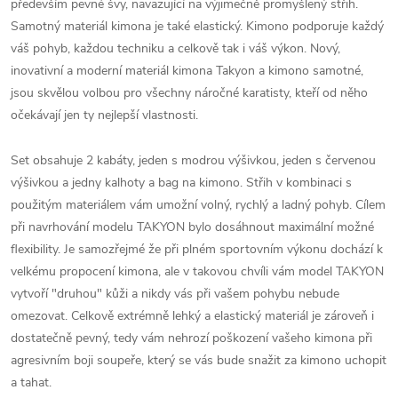
především pevné švy, navazující na výjimečně promyšlený střih.
Samotný materiál kimona je také elastický. Kimono podporuje každý
váš pohyb, každou techniku a celkově tak i váš výkon. Nový,
inovativní a moderní materiál kimona Takyon a kimono samotné,
jsou skvělou volbou pro všechny náročné karatisty, kteří od něho
očekávají jen ty nejlepší vlastnosti.
Set obsahuje 2 kabáty, jeden s modrou výšivkou, jeden s červenou
výšivkou a jedny kalhoty a bag na kimono. Střih v kombinaci s
použitým materiálem vám umožní volný, rychlý a ladný pohyb. Cílem
při navrhování modelu TAKYON bylo dosáhnout maximální možné
flexibility. Je samozřejmé že při plném sportovním výkonu dochází k
velkému propocení kimona, ale v takovou chvíli vám model TAKYON
vytvoří "druhou" kůži a nikdy vás při vašem pohybu nebude
omezovat. Celkově extrémně lehký a elastický materiál je zároveň i
dostatečně pevný, tedy vám nehrozí poškození vašeho kimona při
agresivním boji soupeře, který se vás bude snažit za kimono uchopit
a tahat.