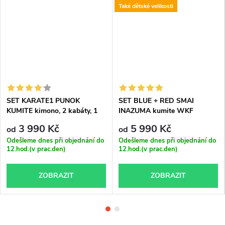
Také dětské velikosti
SET KARATE1 PUNOK
SET BLUE + RED SMAI
KUMITE kimono, 2 kabáty, 1
INAZUMA kumite WKF
kalhoty
APPROVED kimono
3 990 Kč
5 990 Kč
od
od
Odešleme dnes při objednání do
Odešleme dnes při objednání do
12.hod.(v prac.den)
12.hod.(v prac.den)
ZOBRAZIT
ZOBRAZIT