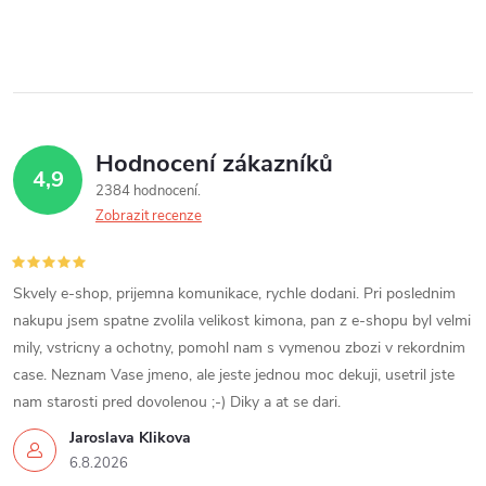
Hodnocení zákazníků
4,9
2384 hodnocení
Zobrazit recenze
Skvely e-shop, prijemna komunikace, rychle dodani. Pri poslednim
nakupu jsem spatne zvolila velikost kimona, pan z e-shopu byl velmi
mily, vstricny a ochotny, pomohl nam s vymenou zbozi v rekordnim
case. Neznam Vase jmeno, ale jeste jednou moc dekuji, usetril jste
nam starosti pred dovolenou ;-) Diky a at se dari.
Jaroslava Klikova
6.8.2026