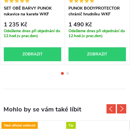
SET OBĚ BARVY PUNOK
PUNOK BODYPROTECTOR
rukavice na karate WKF
chránič hrudníku WKF
approved
approved
1 235 Kč
1 490 Kč
Odešleme dnes při objednání do
Odešleme dnes při objednání do
12.hod.(v prac.den)
12.hod.(v prac.den)
ZOBRAZIT
ZOBRAZIT
Také dětské velikosti
Tip