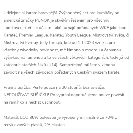
Udělejme si karate barevnější. Zvýhodněný set pro kumiťáky od
americké značky PUNOK je skvělým řešením pro všechny
sportovce, kteří se účastní také turnajů pořádaných WKF jako jsou
Karate1 Premier League, Karate1 Youth League, Mistrovství světa, či
Mistrovství Evropy, tedy turnajů, kde od 1.1.2023 vznikla pro
všechny závodníky povinnost, mít kimono s modrou a červenou
výšivkou na ramenou a to ve všech věkových kategoriích, tedy již od
kategorie starších žáků (U14). Samozřejmě můžete v kimonu
závodit na všech závodech pořádaných Českým svazem karate.
Praní a údržba: Perte pouze na 30 stupňů, bez aviváže,
NEPOUŽÍVAT SUŠIČKU! Po vyprání doporučujeme pouze pověsit
na ramínko a nechat uschnout.
Materiál: ECO 98% polyester je vyrobený minimálně ze 70% z
recyklovaných plastů, 2% elastan