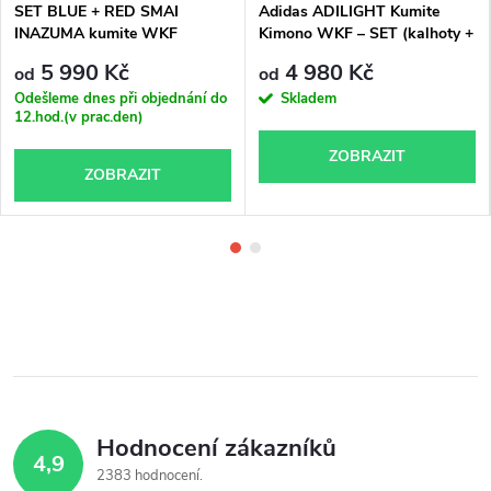
SET BLUE + RED SMAI
Adidas ADILIGHT Kumite
INAZUMA kumite WKF
Kimono WKF – SET (kalhoty +
APPROVED kimono
2 kabáty)
5 990 Kč
4 980 Kč
od
od
Odešleme dnes při objednání do
Skladem
12.hod.(v prac.den)
ZOBRAZIT
ZOBRAZIT
Hodnocení zákazníků
4,9
2383 hodnocení