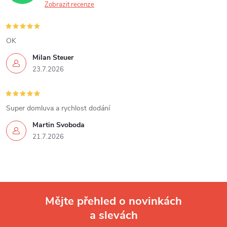
Zobrazit recenze
OK
Milan Steuer
23.7.2026
Super domluva a rychlost dodání
Martin Svoboda
21.7.2026
Mějte přehled o novinkách
a slevách
Z