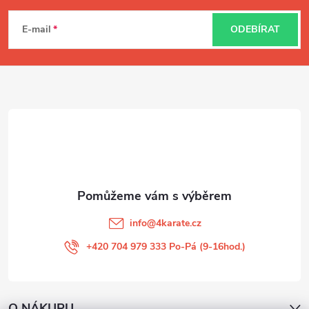
á
E-mail
ODEBÍRAT
p
a
t
í
info
@
4karate.cz
+420 704 979 333 Po-Pá (9-16hod.)
O NÁKUPU