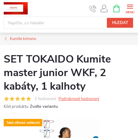
Přejít
NÁKUPNÍ
KOŠÍK
na
obsah
HLEDAT
Kumite kimono
SET TOKAIDO Kumite
master junior WKF, 2
kabáty, 1 kalhoty
2 hodnocení
Podrobnosti hodnocení
Kód produktu:
Zvolte variantu
Také dětské velikosti