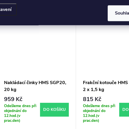
avení
Souhl
Nakládací činky HMS SGP20,
Frakční kotouče HM
20 kg
2 x 1,5 kg
959 Kč
815 Kč
Odešleme dnes při
Odešleme dnes při
DO KOŠÍKU
DO
objednání do
objednání do
12.hod.(v
12.hod.(v
prac.den)
prac.den)