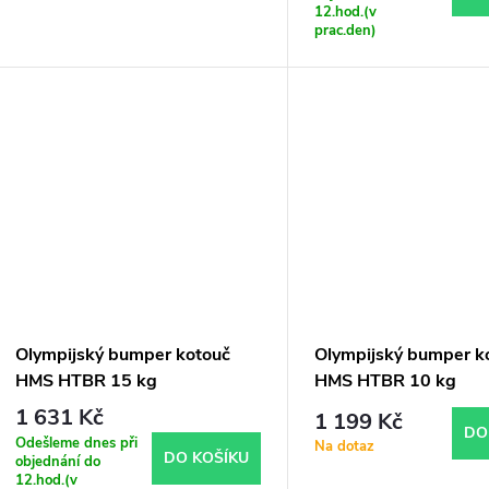
o
12.hod.(v
u
prac.den)
d
k
u
t
k
ů
t
ů
Olympijský bumper kotouč
Olympijský bumper k
HMS HTBR 15 kg
HMS HTBR 10 kg
1 631 Kč
1 199 Kč
DO
Odešleme dnes při
Na dotaz
DO KOŠÍKU
objednání do
12.hod.(v