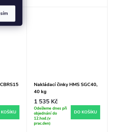
asím
S CBRS15
Nakládací činky HMS SGC40,
40 kg
1 535 Kč
Odešleme dnes při
 KOŠÍKU
DO KOŠÍKU
objednání do
12.hod.(v
prac.den)