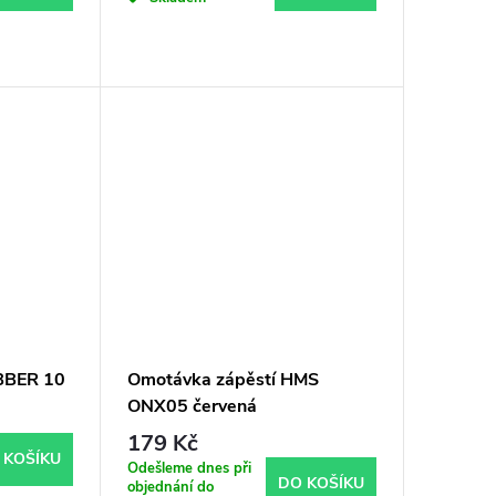
BBER 10
Omotávka zápěstí HMS
ONX05 červená
179 Kč
 KOŠÍKU
Odešleme dnes při
DO KOŠÍKU
objednání do