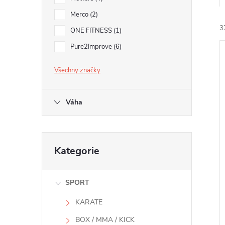
e
Merco
2
3
l
ONE FITNESS
1
Pure2Improve
6
Všechny značky
Váha
í
i
Přeskočit
Kategorie
kategorie
SPORT
KARATE
BOX / MMA / KICK