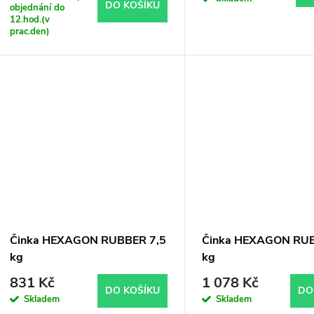
DO KOŠÍKU
objednání do
12.hod.(v
prac.den)
Činka HEXAGON RUBBER 7,5
Činka HEXAGON RU
kg
kg
831 Kč
1 078 Kč
DO KOŠÍKU
DO
Skladem
Skladem