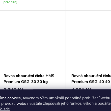
prac.den)
Rovná obouruční činka HMS
Rovná obouruční čin
Premium GSG-30 30 kg
Premium GSG-40 40
3 743 Kč
4 981 Kč
Odešleme dnes při
Odešleme dnes při
áme cookies, abychom Vám umožnili pohodlné prohlížení webu 
DO KOŠÍKU
DO
objednání do
objednání do
 provozu webu neustále zlepšovali jeho funkce, výkon a použite
12.hod.(v
12.hod.(v
fo zde
prac.den)
prac.den)