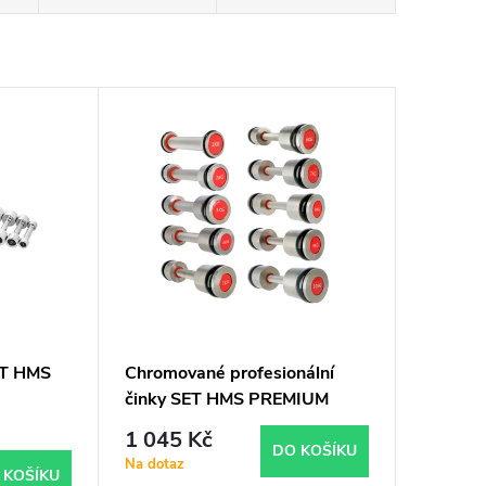
ET HMS
Chromované profesionální
činky SET HMS PREMIUM
HH07 2 x 7 kg
1 045 Kč
DO KOŠÍKU
Na dotaz
 KOŠÍKU