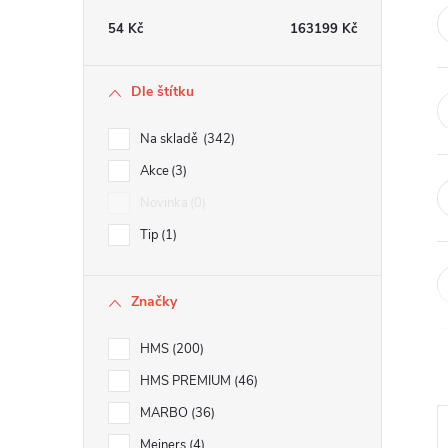
t
54
Kč
163199
Kč
r
Dle štítku
a
Na skladě
342
n
Akce
3
Novinka
0
n
Tip
1
í
Značky
p
HMS
200
a
HMS PREMIUM
46
n
MARBO
36
Meiners
4