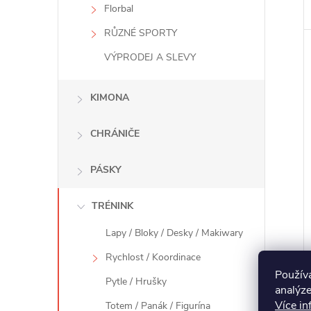
Florbal
RŮZNÉ SPORTY
VÝPRODEJ A SLEVY
KIMONA
CHRÁNIČE
PÁSKY
TRÉNINK
Lapy / Bloky / Desky / Makiwary
Rychlost / Koordinace
Použív
Pytle / Hrušky
analýze
Více in
Totem / Panák / Figurína