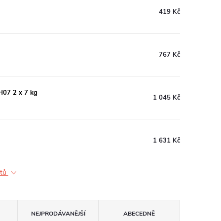
419 Kč
767 Kč
H07 2 x 7 kg
1 045 Kč
1 631 Kč
ktů
NEJPRODÁVANĚJŠÍ
ABECEDNĚ