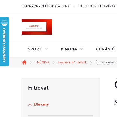
Přejít
DOPRAVA - ZPŮSOBY A CENY
OBCHODNÍ PODMÍNKY
na
obsah
SPORT
KIMONA
CHRÁNIČE
TRÉNINK
Posilování / Trénink
Činky, závaží
Domů
P
o
Dle ceny
s