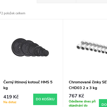
a
72
položek celkem
z
V
e
ý
n
p
p
s
r
p
Černý litinový kotouč HMS 5
Chromované činky S
o
kg
CHD03 2 x 3 kg
r
767 Kč
419 Kč
d
DO KOŠÍKU
Odešleme dnes při
Na dotaz
DO
objednání do