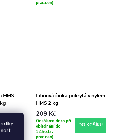
prac.den)
ka HMS
Litinová činka pokrytá vinylem
 kg
HMS 2 kg
209 Kč
Odešleme dnes při
a díky
 KOŠÍKU
DO KOŠÍKU
objednání do
lnost
.
12.hod.(v
prac.den)