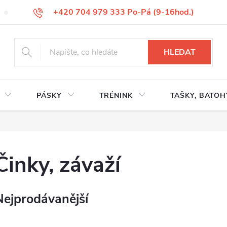
+420 704 979 333 Po-Pá (9-16hod.)
VÝMĚNA ZBOŽÍ
REKLAMACE ZBOŽÍ
ODSTOUPENÍ OD KUP
HLEDAT
PÁSKY
TRÉNINK
TAŠKY, BATOH
Činky, závaží
Nejprodávanější