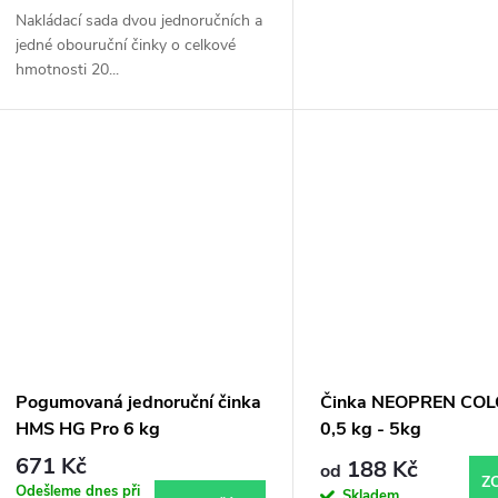
Nakládací sada dvou jednoručních a
jedné obouruční činky o celkové
hmotnosti 20...
Pogumovaná jednoruční činka
Činka NEOPREN COL
HMS HG Pro 6 kg
0,5 kg - 5kg
671 Kč
188 Kč
od
Z
Odešleme dnes při
Skladem