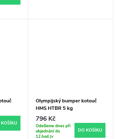
otouč
Olympijský bumper kotouč
HMS HTBR 5 kg
796 Kč
 KOŠÍKU
Odešleme dnes při
DO KOŠÍKU
objednání do
12.hod.(v