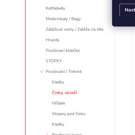
Kettlebelly
Nast
Medicinbaly / Bagy
Zátěžové vesty / Zátěže na tělo
Hrazdy
Posilovací kolečka
STOPKY
Posilování / Trénink
Kladky
Činky, závaží
Hřídele
Stojany pod činku
Kladky
Posilovací lavice