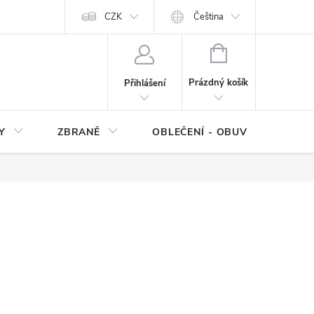
NÍ SMLOUVY
OCHRANA OSOBNÍCH DAT
CZK
Čeština
Moje objednávka
NÁKUPNÍ
KOŠÍK
Prázdný košík
Přihlášení
Y
ZBRANĚ
OBLEČENÍ - OBUV
Z