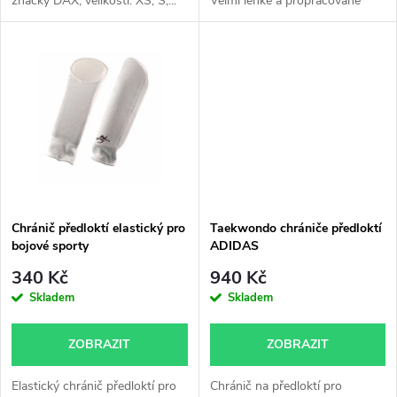
značky DAX, velikosti: XS, S,...
Velmi lehké a propracované
u
rukavice...
k
k
t
t
ů
ů
Chránič předloktí elastický pro
Taekwondo chrániče předloktí
bojové sporty
ADIDAS
340 Kč
940 Kč
Skladem
Skladem
ZOBRAZIT
ZOBRAZIT
Elastický chránič předloktí pro
Chránič na předloktí pro