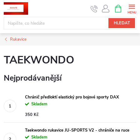
Přejít
NÁKUPNÍ
KOŠÍK
na
obsah
HLEDAT
Rukavice
TAEKWONDO
Nejprodávanější
Chránič předloktí elastický pro bojové sporty DAX
Skladem
350 Kč
Taekwondo rukavice JU-SPORTS V2 - chrániče na ruce
Skladem