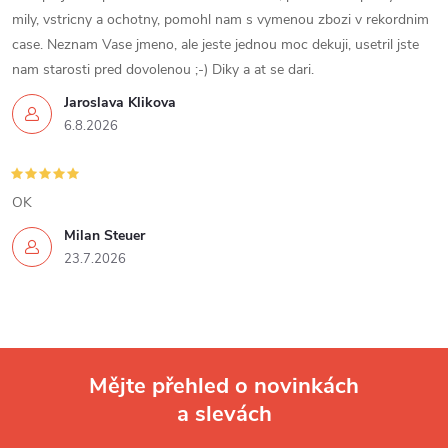
p
mily, vstricny a ochotny, pomohl nam s vymenou zbozi v rekordnim
case. Neznam Vase jmeno, ale jeste jednou moc dekuji, usetril jste
r
nam starosti pred dovolenou ;-) Diky a at se dari.
v
Jaroslava Klikova
6.8.2026
k
y
OK
v
Milan Steuer
ý
23.7.2026
p
i
s
Mějte přehled o novinkách
u
a slevách
Z