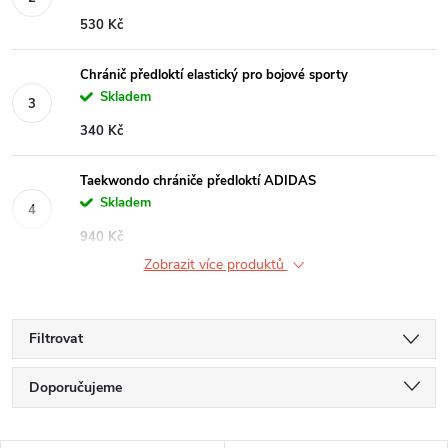
530 Kč
Chránič předloktí elastický pro bojové sporty
Skladem
340 Kč
Taekwondo chrániče předloktí ADIDAS
Skladem
940 Kč
Zobrazit více produktů
Filtrovat
Ř
Doporučujeme
a
Nejlevnější