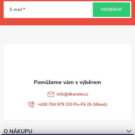
á
E-mail
ODEBÍRAT
p
a
t
í
info
@
4karate.cz
+420 704 979 333 Po-Pá (9-16hod.)
O NÁKUPU