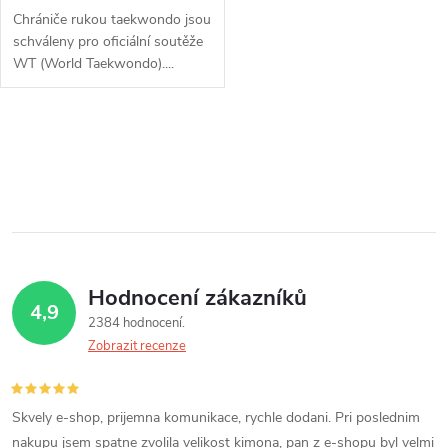
Chrániče rukou taekwondo jsou
schváleny pro oficiální soutěže
WT (World Taekwondo)....
O
v
l
á
Hodnocení zákazníků
d
4,9
2384 hodnocení
a
Zobrazit recenze
c
í
Skvely e-shop, prijemna komunikace, rychle dodani. Pri poslednim
nakupu jsem spatne zvolila velikost kimona, pan z e-shopu byl velmi