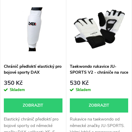
V
Nejdražší
z
ý
Nejprodávanější
e
p
Abecedně
n
i
í
s
p
Chránič předloktí elastický pro
Taekwondo rukavice JU-
bojové sporty DAX
SPORTS V2 - chrániče na ruce
p
r
350 Kč
530 Kč
r
Skladem
Skladem
o
o
ZOBRAZIT
ZOBRAZIT
d
d
Elastický chránič předloktí pro
Rukavice na taekwondo od
u
bojové sporty od německé
německé značky JU-SPORTS.