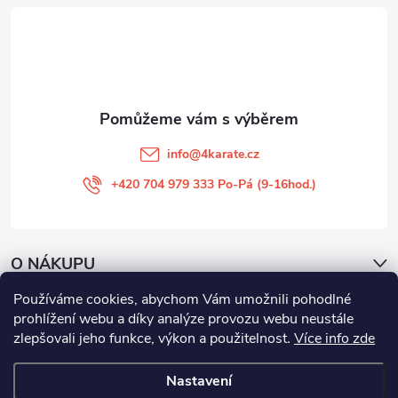
t
í
info
@
4karate.cz
+420 704 979 333 Po-Pá (9-16hod.)
O NÁKUPU
Používáme cookies, abychom Vám umožnili pohodlné
Facebook
prohlížení webu a díky analýze provozu webu neustále
zlepšovali jeho funkce, výkon a použitelnost
.
Více info zde
Nastavení