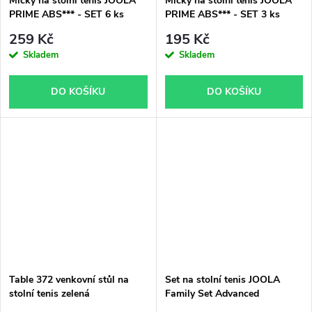
Míčky na stolní tenis JOOLA
Míčky na stolní tenis JOOLA
PRIME ABS*** - SET 6 ks
PRIME ABS*** - SET 3 ks
259 Kč
195 Kč
Skladem
Skladem
DO KOŠÍKU
DO KOŠÍKU
Table 372 venkovní stůl na
Set na stolní tenis JOOLA
stolní tenis zelená
Family Set Advanced