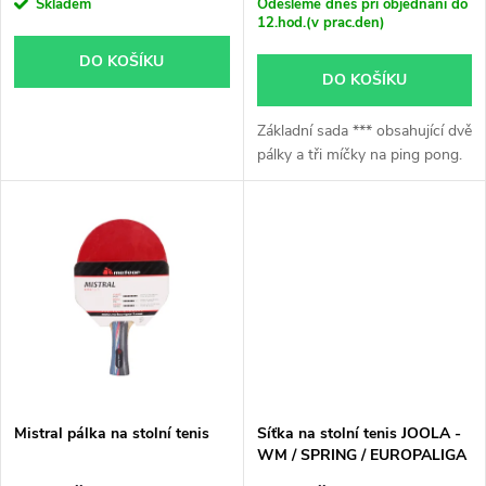
r
Skladem
Odešleme dnes při objednání do
12.hod.(v prac.den)
o
o
DO KOŠÍKU
DO KOŠÍKU
d
d
Základní sada *** obsahující dvě
u
pálky a tři míčky na ping pong.
u
k
k
t
t
ů
ů
Mistral pálka na stolní tenis
Síťka na stolní tenis JOOLA -
WM / SPRING / EUROPALIGA
/ PERMANENT