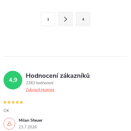
O
S
v
1
4
t
l
r
á
á
n
d
k
a
o
v
Hodnocení zákazníků
c
4,9
á
2383 hodnocení
í
n
Zobrazit recenze
í
p
r
OK
Milan Steuer
v
23.7.2026