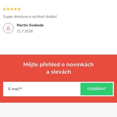
k
y
Super domluva a rychlost dodání
v
Martin Svoboda
21.7.2026
ý
p
i
Mějte přehled o novinkách
s
a slevách
Z
u
á
E-mail
ODEBÍRAT
p
a