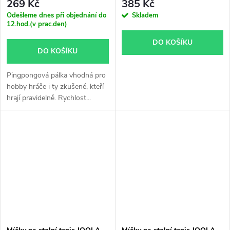
269 Kč
385 Kč
Odešleme dnes při objednání do
Skladem
12.hod.(v prac.den)
DO KOŠÍKU
DO KOŠÍKU
Pingpongová pálka vhodná pro
hobby hráče i ty zkušené, kteří
hrají pravidelně. Rychlost...