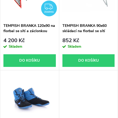
n
i
ZDARMA
í
ZDARMA
s
p
TEMPISH BRANKA 120x90 na
TEMPISH BRANKA 90x60
florbal se sítí a záclonkou
skládací na florbal se sítí
p
certifikovaná
r
4 200 Kč
852 Kč
r
Skladem
Skladem
o
o
DO KOŠÍKU
DO KOŠÍKU
d
d
u
u
k
k
t
t