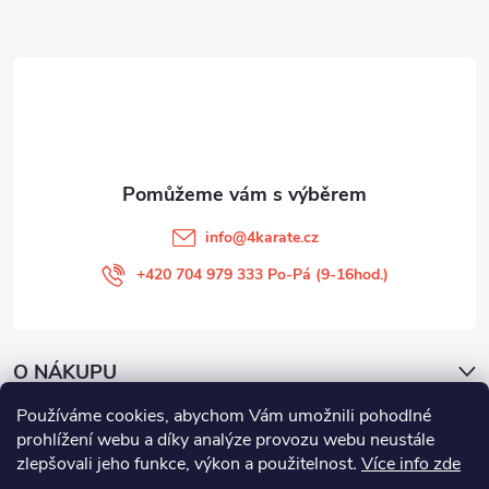
a
t
í
info
@
4karate.cz
+420 704 979 333 Po-Pá (9-16hod.)
O NÁKUPU
Používáme cookies, abychom Vám umožnili pohodlné
Facebook
prohlížení webu a díky analýze provozu webu neustále
zlepšovali jeho funkce, výkon a použitelnost
.
Více info zde