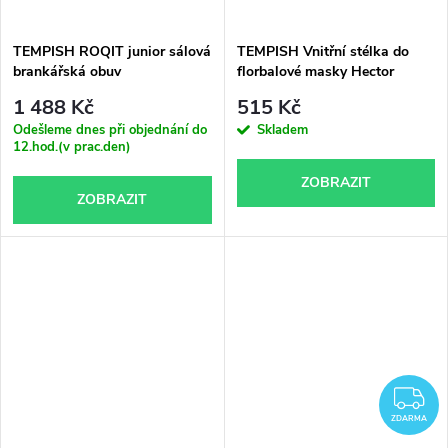
ů
ů
TEMPISH ROQIT junior sálová
TEMPISH Vnitřní stélka do
brankářská obuv
florbalové masky Hector
1 488 Kč
515 Kč
Odešleme dnes při objednání do
Skladem
12.hod.(v prac.den)
ZOBRAZIT
ZOBRAZIT
Z
ZDARMA