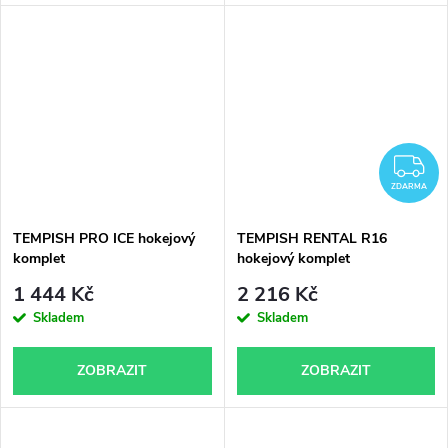
Z
ZDARMA
TEMPISH PRO ICE hokejový
TEMPISH RENTAL R16
komplet
hokejový komplet
1 444 Kč
2 216 Kč
Skladem
Skladem
ZOBRAZIT
ZOBRAZIT