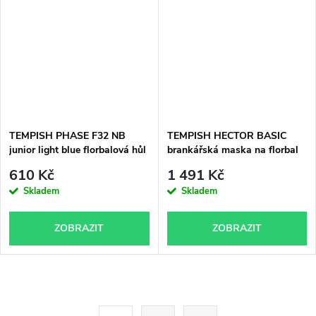
TEMPISH PHASE F32 NB
TEMPISH HECTOR BASIC
junior light blue florbalová hůl
brankářská maska na florbal
610 Kč
1 491 Kč
Skladem
Skladem
ZOBRAZIT
ZOBRAZIT
O
S