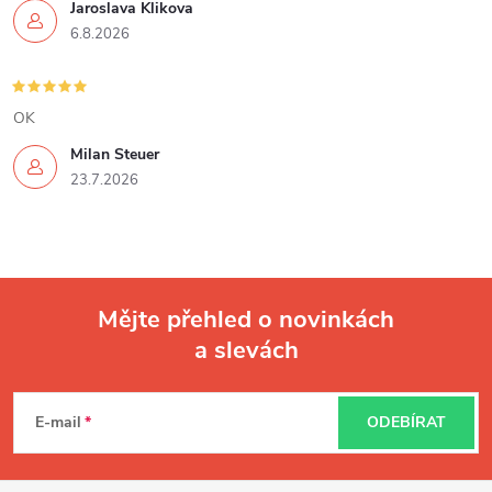
y
Jaroslava Klikova
6.8.2026
v
ý
OK
p
Milan Steuer
i
23.7.2026
s
u
Mějte přehled o novinkách
a slevách
Z
á
E-mail
ODEBÍRAT
p