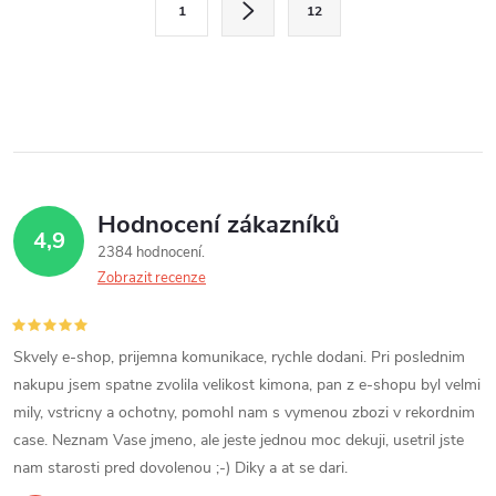
v
1
12
t
l
r
á
á
n
d
k
a
o
v
Hodnocení zákazníků
c
4,9
á
2384 hodnocení
í
n
Zobrazit recenze
í
p
r
Skvely e-shop, prijemna komunikace, rychle dodani. Pri poslednim
nakupu jsem spatne zvolila velikost kimona, pan z e-shopu byl velmi
v
mily, vstricny a ochotny, pomohl nam s vymenou zbozi v rekordnim
case. Neznam Vase jmeno, ale jeste jednou moc dekuji, usetril jste
k
nam starosti pred dovolenou ;-) Diky a at se dari.