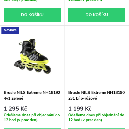
o
o
DO KOŠÍKU
DO KOŠÍKU
d
d
u
Novinka
u
k
k
t
t
ů
ů
Brusle NILS Extreme NH18192
Brusle NILS Extreme NH18190
4v1 zelené
2v1 bílo-růžové
1 295 Kč
1 199 Kč
Odešleme dnes při objednání do
Odešleme dnes při objednání do
12.hod.(v prac.den)
12.hod.(v prac.den)