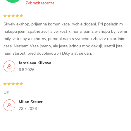
y
Zobrazit recenze
v
Skvely e-shop, prijemna komunikace, rychle dodani. Pri poslednim
ý
nakupu jsem spatne zvolila velikost kimona, pan z e-shopu byl velmi
p
mily, vstricny a ochotny, pomohl nam s vymenou zbozi v rekordnim
case. Neznam Vase jmeno, ale jeste jednou moc dekuji, usetril jste
i
nam starosti pred dovolenou ;-) Diky a at se dari.
s
Jaroslava Klikova
6.8.2026
u
OK
Milan Steuer
23.7.2026