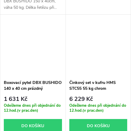
DBX BUSHIDO 150 x 40cm,
váha 50 kg. Délka řetězu při...
Boxovací pytel DBX BUSHIDO
Činkový set v kufru HMS
140 x 40 cm prázdný
STC55 55 kg chrom
1 631 Kč
6 229 Kč
Odešleme dnes při objednání do
Odešleme dnes při objednání do
12.hod.(v prac.den)
12.hod.(v prac.den)
DO KOŠÍKU
DO KOŠÍKU