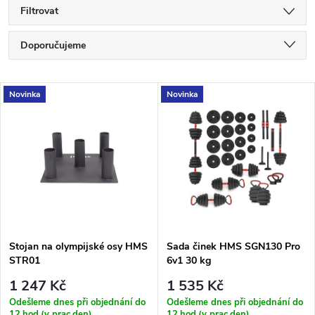
Filtrovat
Ř
Doporučujeme
a
Nejlevnější
V
Novinka
Novinka
Nejdražší
z
ý
Nejprodávanější
e
p
Abecedně
n
i
í
s
p
Stojan na olympijské osy HMS
Sada činek HMS SGN130 Pro
STR01
6v1 30 kg
p
r
1 247 Kč
1 535 Kč
r
Odešleme dnes při objednání do
Odešleme dnes při objednání do
12.hod.(v prac.den)
12.hod.(v prac.den)