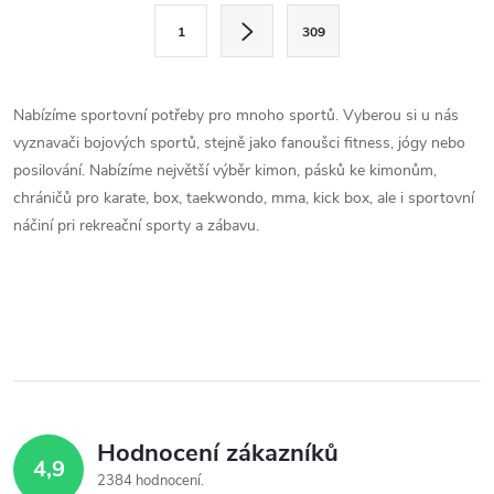
S
v
1
309
t
l
r
á
á
Nabízíme sportovní potřeby pro mnoho sportů. Vyberou si u nás
n
vyznavači bojových sportů, stejně jako fanoušci fitness, jógy nebo
d
k
posilování. Nabízíme největší výběr kimon, pásků ke kimonům,
a
o
chráničů pro karate, box, taekwondo, mma, kick box, ale i sportovní
náčiní pri rekreační sporty a zábavu.
v
c
á
í
n
í
p
r
v
Hodnocení zákazníků
k
4,9
2384 hodnocení