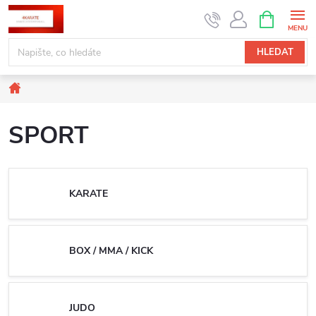
Přejít
NÁKUPNÍ
KOŠÍK
na
obsah
HLEDAT
Domů
SPORT
KARATE
BOX / MMA / KICK
JUDO