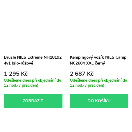
Brusle NILS Extreme NH18192
Kempingový vozík NILS Camp
4v1 bílo-růžové
NC2604 XXL černý
1 295 Kč
2 687 Kč
Odešleme dnes při objednání do
Odešleme dnes při objednání do
12.hod.(v prac.den)
12.hod.(v prac.den)
ZOBRAZIT
DO KOŠÍKU
O