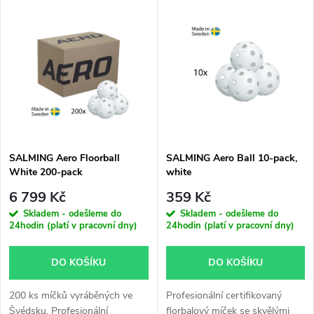
V
Nejdražší
z
ý
Nejprodávanější
e
p
Abecedně
n
i
í
s
p
SALMING Aero Floorball
SALMING Aero Ball 10-pack,
White 200-pack
white
p
r
6 799 Kč
359 Kč
r
Skladem - odešleme do
Skladem - odešleme do
24hodin (platí v pracovní dny)
24hodin (platí v pracovní dny)
o
o
DO KOŠÍKU
DO KOŠÍKU
d
d
200 ks míčků vyráběných ve
Profesionální certifikovaný
u
Švédsku. Profesionální
florbalový míček se skvělými