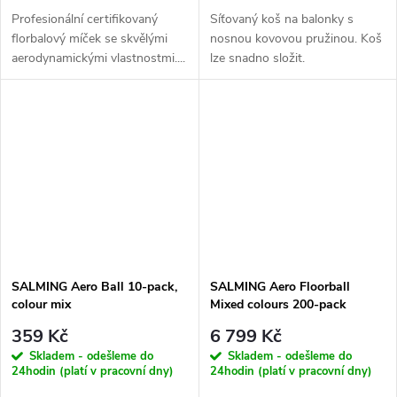
Profesionální certifikovaný
Síťovaný koš na balonky s
florbalový míček se skvělými
nosnou kovovou pružinou. Koš
aerodynamickými vlastnostmi....
lze snadno složit.
SALMING Aero Ball 10-pack,
SALMING Aero Floorball
colour mix
Mixed colours 200-pack
359 Kč
6 799 Kč
Skladem - odešleme do
Skladem - odešleme do
24hodin (platí v pracovní dny)
24hodin (platí v pracovní dny)