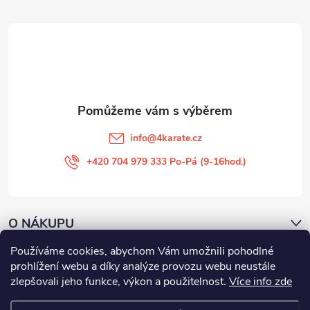
a
t
í
info
@
4karate.cz
+420 704 979 333 Po-Pá (9-16hod.)
O NÁKUPU
Používáme cookies, abychom Vám umožnili pohodlné
Facebook
prohlížení webu a díky analýze provozu webu neustále
zlepšovali jeho funkce, výkon a použitelnost
.
Více info zde