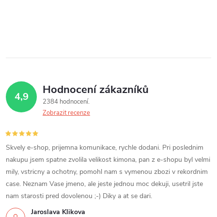
l
á
d
a
c
Hodnocení zákazníků
4,9
2384 hodnocení
í
Zobrazit recenze
p
r
Skvely e-shop, prijemna komunikace, rychle dodani. Pri poslednim
nakupu jsem spatne zvolila velikost kimona, pan z e-shopu byl velmi
v
mily, vstricny a ochotny, pomohl nam s vymenou zbozi v rekordnim
k
case. Neznam Vase jmeno, ale jeste jednou moc dekuji, usetril jste
nam starosti pred dovolenou ;-) Diky a at se dari.
y
Jaroslava Klikova