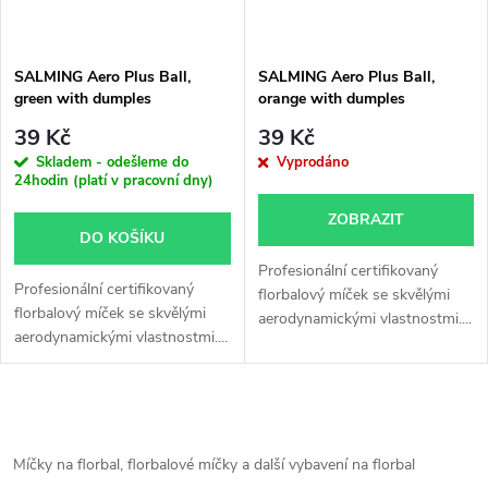
SALMING Aero Plus Ball,
SALMING Aero Plus Ball,
green with dumples
orange with dumples
39 Kč
39 Kč
Skladem - odešleme do
Vyprodáno
24hodin (platí v pracovní dny)
ZOBRAZIT
DO KOŠÍKU
Profesionální certifikovaný
Profesionální certifikovaný
florbalový míček se skvělými
florbalový míček se skvělými
aerodynamickými vlastnostmi....
aerodynamickými vlastnostmi....
O
v
Míčky na florbal, florbalové míčky a další vybavení na florbal