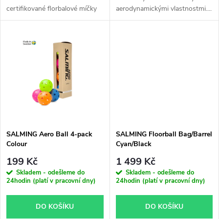
u
certifikované florbalové míčky
aerodynamickými vlastnostmi....
k
se...
k
t
t
ů
ů
SALMING Aero Ball 4-pack
SALMING Floorball Bag/Barrel
Colour
Cyan/Black
199 Kč
1 499 Kč
Skladem - odešleme do
Skladem - odešleme do
24hodin (platí v pracovní dny)
24hodin (platí v pracovní dny)
DO KOŠÍKU
DO KOŠÍKU