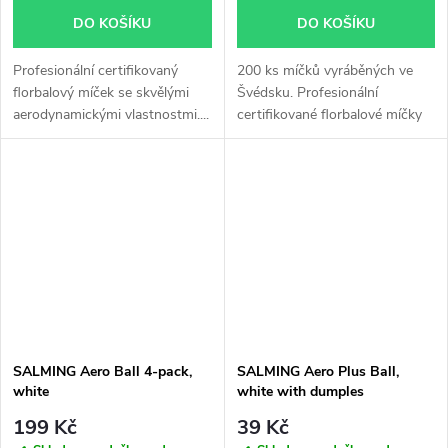
DO KOŠÍKU
DO KOŠÍKU
Profesionální certifikovaný
200 ks míčků vyráběných ve
florbalový míček se skvělými
Švédsku. Profesionální
aerodynamickými vlastnostmi....
certifikované florbalové míčky
se...
SALMING Aero Ball 4-pack,
SALMING Aero Plus Ball,
white
white with dumples
199 Kč
39 Kč