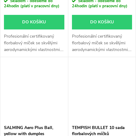
Skladem - odešleme do
Skladem - odešleme do
24hodin (platí v pracovní dny)
24hodin (platí v pracovní dny)
DO KOŠÍKU
DO KOŠÍKU
Profesionální certifikovaný
Profesionální certifikovaný
florbalový míček se skvělými
florbalový míček se skvělými
aerodynamickými vlastnostmi....
aerodynamickými vlastnostmi....
SALMING Aero Plus Ball,
TEMPISH BULLET 10 sada
yellow with dumples
florbalových míčků