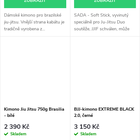
ZOBRAZIT
ZOBRAZIT
Dámské kimono pro brazilské
SADA - Soft Stick, vyvinutý
jiu-jitsu. Vnější strana kabátu je
speciálně pro Ju-Jitsu Duo
tradičně vyrobena z...
soutěže, JJIF schválen, může
být...
Kimono Jiu Jitsu 750g Brasilia
BJJ-kimono EXTREME BLACK
- bílé
2.0, černé
2 390 Kč
3 150 Kč
Skladem
Skladem