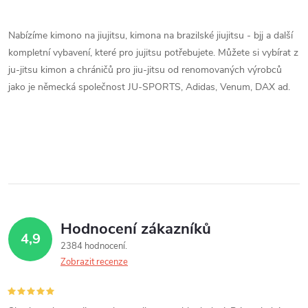
l
r
á
á
Nabízíme kimono na jiujitsu, kimona na brazilské jiujitsu - bjj a další
n
kompletní vybavení, které pro jujitsu potřebujete. Můžete si vybírat z
d
k
ju-jitsu kimon a chráničů pro jiu-jitsu od renomovaných výrobců
a
o
jako je německá společnost JU-SPORTS, Adidas, Venum, DAX ad.
v
c
á
í
n
í
p
r
v
Hodnocení zákazníků
4,9
2384 hodnocení
k
Zobrazit recenze
y