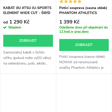
KABÁT JIU JITSU JU-SPORTS
Potící souprava (sauna oblek)
ELEMENT WIDE CUT - ŠIRŠÍ
PHANTOM ATHLETICS
STŘIH černý
NOMAX BLACK
1 290 Kč
1 399 Kč
od
Skladem
Odešleme dnes při objednání do
12.hod.(v prac.den)
ZOBRAZIT
ZOBRAZIT
Samostatný kabát v širším
Potící souprava (sauna oblek)
střihu (pokud máte vyšší váhu)
NOMAX od renomované
na sebeobranu, judo, aikido...
značky Phantom Athletics je
skvělým...