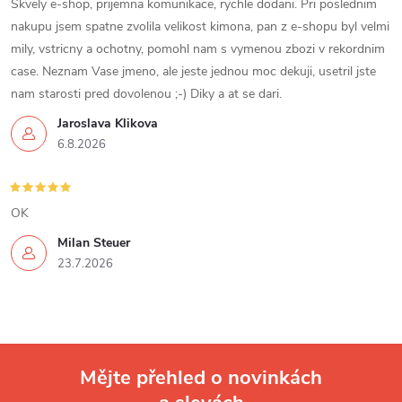
v
Skvely e-shop, prijemna komunikace, rychle dodani. Pri poslednim
nakupu jsem spatne zvolila velikost kimona, pan z e-shopu byl velmi
ý
mily, vstricny a ochotny, pomohl nam s vymenou zbozi v rekordnim
p
case. Neznam Vase jmeno, ale jeste jednou moc dekuji, usetril jste
nam starosti pred dovolenou ;-) Diky a at se dari.
i
Jaroslava Klikova
s
6.8.2026
u
OK
Milan Steuer
23.7.2026
Mějte přehled o novinkách