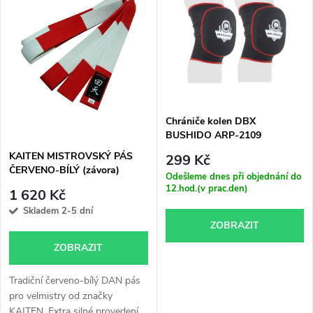
ý
Nejprodávanější
e
p
Abecedně
n
i
í
s
p
Chrániče kolen DBX
BUSHIDO ARP-2109
p
KAITEN MISTROVSKÝ PÁS
r
299 Kč
ČERVENO-BÍLÝ (závora)
r
Odešleme dnes při objednání do
12.hod.(v prac.den)
o
1 620 Kč
o
Skladem 2-5 dní
ZOBRAZIT
d
d
ZOBRAZIT
u
u
Tradiční červeno-bílý DAN pás
k
pro velmistry od značky
KAITEN. Extra silné provedení...