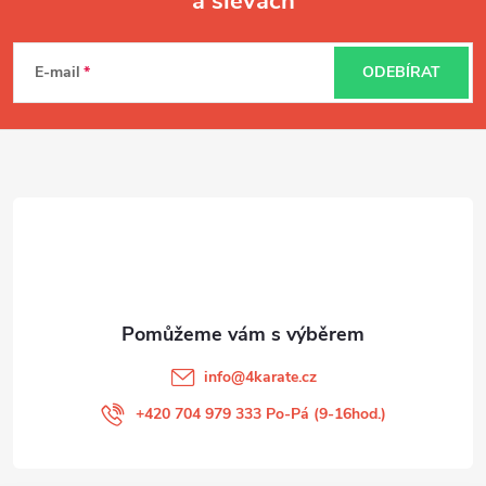
a slevách
Z
á
E-mail
ODEBÍRAT
p
a
t
í
info
@
4karate.cz
+420 704 979 333 Po-Pá (9-16hod.)