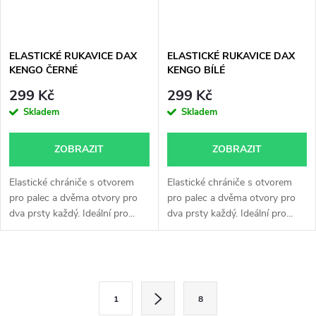
ELASTICKÉ RUKAVICE DAX
ELASTICKÉ RUKAVICE DAX
KENGO ČERNÉ
KENGO BÍLÉ
299 Kč
299 Kč
Skladem
Skladem
ZOBRAZIT
ZOBRAZIT
Elastické chrániče s otvorem
Elastické chrániče s otvorem
pro palec a dvěma otvory pro
pro palec a dvěma otvory pro
dva prsty každý. Ideální pro...
dva prsty každý. Ideální pro...
O
S
v
1
8
t