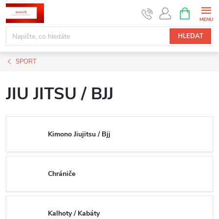
Přejít
NÁKUPNÍ
KOŠÍK
na
obsah
HLEDAT
SPORT
JIU JITSU / BJJ
Kimono Jiujitsu / Bjj
Chrániče
Kalhoty / Kabáty