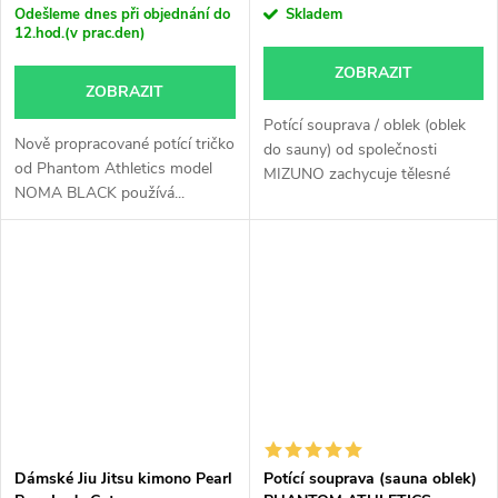
Odešleme dnes při objednání do
Skladem
12.hod.(v prac.den)
ZOBRAZIT
ZOBRAZIT
Potící souprava / oblek (oblek
Nově propracované potící tričko
do sauny) od společnosti
od Phantom Athletics model
MIZUNO zachycuje tělesné
NOMA BLACK používá...
teplo...
Dámské Jiu Jitsu kimono Pearl
Potící souprava (sauna oblek)