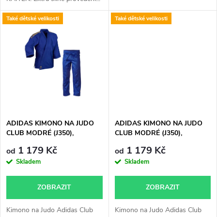
k
t
Také dětské velikosti
Také dětské velikosti
t
ů
ů
ADIDAS KIMONO NA JUDO
ADIDAS KIMONO NA JUDO
CLUB MODRÉ (J350),
CLUB MODRÉ (J350),
BLUE/GOLD
BLUE/SILVER
1 179 Kč
1 179 Kč
od
od
Skladem
Skladem
ZOBRAZIT
ZOBRAZIT
Kimono na Judo Adidas Club
Kimono na Judo Adidas Club