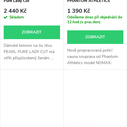
Pure Lady Cut
PHANTOM ATHLETICS
NOMAX-S
2 440 Kč
1 390 Kč
Skladem
Odešleme dnes při objednání do
12.hod.(v prac.den)
ZOBRAZIT
ZOBRAZIT
Dámské kimono na Jiu Jitsu
Nově propracovaná potící
PEARL PURE LADY CUT má
sauna souprava od Phantom
střih přizpůsobený ženám. ...
Athletics model NOMAX-
S používá...