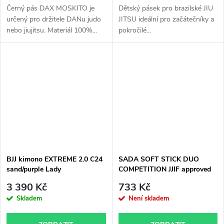
Černý pás DAX MOSKITO je
Dětský pásek pro brazilské JIU
určený pro držitele DANu judo
JITSU ideální pro začátečníky a
nebo jiujitsu. Materiál 100%...
pokročilé...
BJJ kimono EXTREME 2.0 C24
SADA SOFT STICK DUO
sand/purple Lady
COMPETITION JJIF approved
3 390 Kč
733 Kč
Skladem
Není skladem