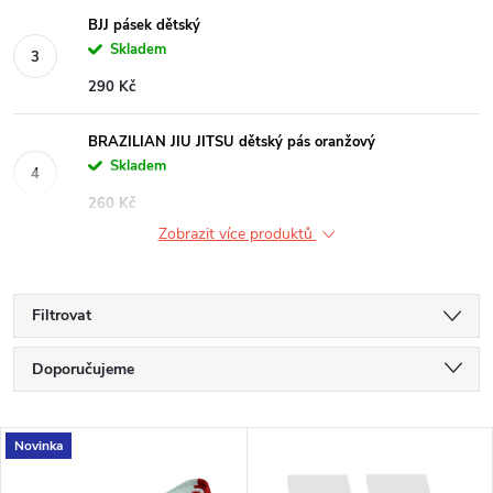
BJJ pásek dětský
Skladem
290 Kč
BRAZILIAN JIU JITSU dětský pás oranžový
Skladem
260 Kč
Zobrazit více produktů
Filtrovat
Ř
Doporučujeme
a
Nejlevnější
V
Novinka
Nejdražší
z