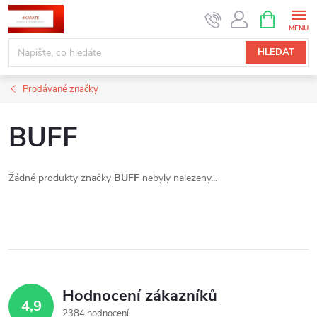
Přejít
NÁKUPNÍ
KOŠÍK
na
obsah
HLEDAT
Prodávané značky
BUFF
Žádné produkty značky
BUFF
nebyly nalezeny...
Hodnocení zákazníků
4,9
2384 hodnocení