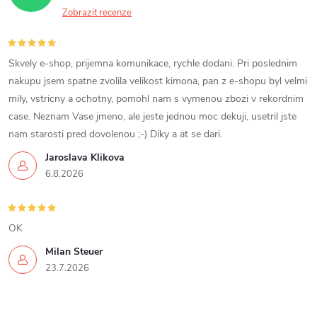
Zobrazit recenze
Skvely e-shop, prijemna komunikace, rychle dodani. Pri poslednim
nakupu jsem spatne zvolila velikost kimona, pan z e-shopu byl velmi
mily, vstricny a ochotny, pomohl nam s vymenou zbozi v rekordnim
case. Neznam Vase jmeno, ale jeste jednou moc dekuji, usetril jste
nam starosti pred dovolenou ;-) Diky a at se dari.
Jaroslava Klikova
6.8.2026
OK
Milan Steuer
23.7.2026