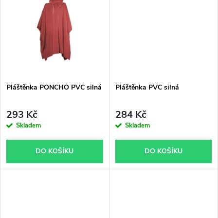
u
k
k
t
t
ů
ů
Pláštěnka PONCHO PVC silná
Pláštěnka PVC silná
293 Kč
284 Kč
Skladem
Skladem
DO KOŠÍKU
DO KOŠÍKU