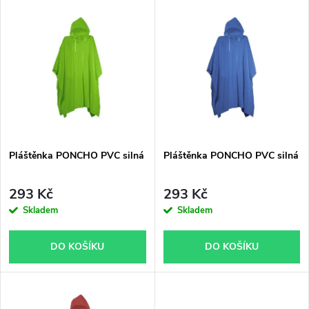
V
Nejdražší
z
ý
Nejprodávanější
e
p
Abecedně
n
i
í
s
p
Pláštěnka PONCHO PVC silná
Pláštěnka PONCHO PVC silná
p
r
293 Kč
293 Kč
r
Skladem
Skladem
o
o
DO KOŠÍKU
DO KOŠÍKU
d
d
u