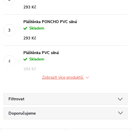
293 Kč
Pláštěnka PONCHO PVC silná
Skladem
293 Kč
Pláštěnka PVC silná
Skladem
284 Kč
Zobrazit více produktů
Filtrovat
Ř
Doporučujeme
a
Nejlevnější