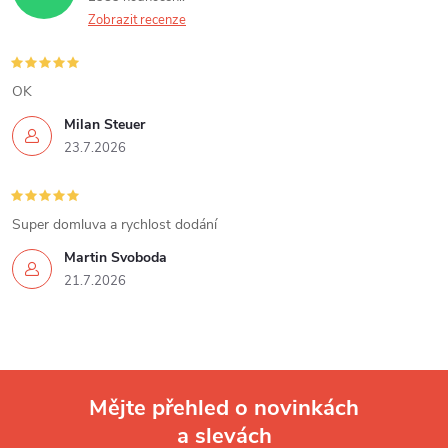
a
Zobrazit recenze
c
í
OK
Milan Steuer
p
23.7.2026
r
v
Super domluva a rychlost dodání
k
Martin Svoboda
21.7.2026
y
v
ý
Mějte přehled o novinkách
p
a slevách