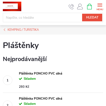
Přejít
NÁKUPNÍ
KOŠÍK
na
obsah
HLEDAT
KEMPING / TURISTIKA
Pláštěnky
Nejprodávanější
Pláštěnka PONCHO PVC silná
Skladem
293 Kč
Pláštěnka PONCHO PVC silná
Skladem