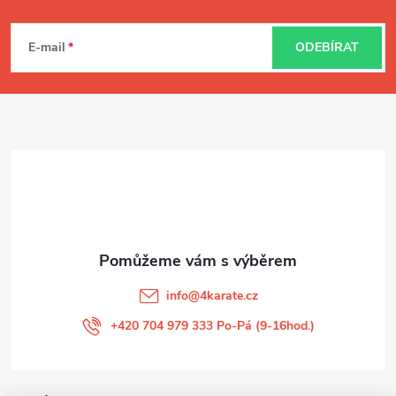
Z
i
á
s
E-mail
ODEBÍRAT
u
p
a
t
í
info
@
4karate.cz
+420 704 979 333 Po-Pá (9-16hod.)