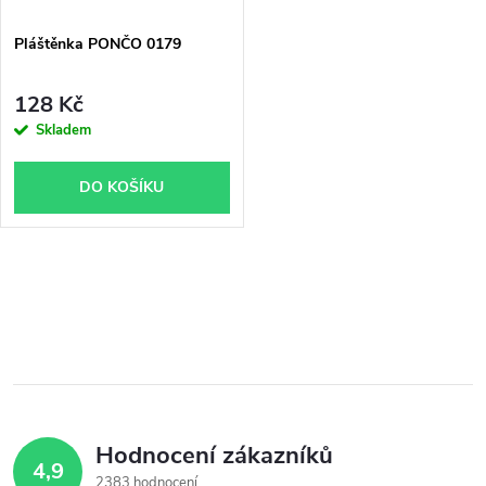
Pláštěnka PONČO 0179
128 Kč
Skladem
DO KOŠÍKU
O
v
l
á
Hodnocení zákazníků
d
4,9
2383 hodnocení