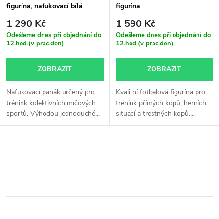
figurína, nafukovací bílá
figurína
1 290 Kč
1 590 Kč
Odešleme dnes při objednání do
Odešleme dnes při objednání do
12.hod.(v prac.den)
12.hod.(v prac.den)
ZOBRAZIT
ZOBRAZIT
Nafukovací panák určený pro
Kvalitní fotbalová figurína pro
trénink kolektivních míčových
trénink přímých kopů, herních
sportů. Výhodou jednoduché...
situací a trestných kopů....
O
v
l
á