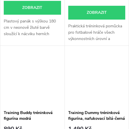
ZOBRAZIT
ZOBRAZIT
Plastový panák s výškou 180
Praktická tréninková pomůcka
cm v neonově žluté barvě
pro fotbalové hráče všech
sloužící k nácviku herních
výkonnostních úrovní a
situací...
fotbalové...
Training Buddy tréninková
Training Dummy tréninková
figurína modrá
figurína, nafukovací bílá-černá
890 Kč
1 490 Kč