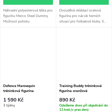
Náhradní polyesterová látka pro
Dvoudílná skládací ocelová
figurínu Merco Steel Dummy.
figurína pro nácvik herních
Možnost potisku.
situací pro fotbalové kluby. S...
Defence Mannequin
Training Buddy tréninková
tréninková figurína
figurína oranžová
1 590 Kč
890 Kč
3 týdny
Odešleme dnes při objednání do
12.hod.(v prac.den)