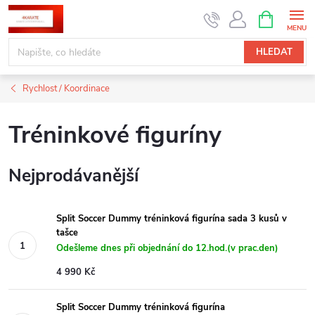
Přejít
NÁKUPNÍ
KOŠÍK
na
obsah
HLEDAT
Rychlost / Koordinace
Tréninkové figuríny
Nejprodávanější
Split Soccer Dummy tréninková figurína sada 3 kusů v
tašce
Odešleme dnes při objednání do 12.hod.(v prac.den)
4 990 Kč
Split Soccer Dummy tréninková figurína