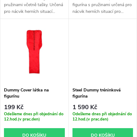
u
pružinami včetně tašky. Určená
figurína s pružinami určená pro
u
pro nácvik herních situací...
nácvik herních situací pro...
k
k
t
t
ů
ů
Dummy Cover látka na
Steel Dummy tréninková
figurínu
figurína
199 Kč
1 590 Kč
Odešleme dnes při objednání do
Odešleme dnes při objednání do
12.hod.(v prac.den)
12.hod.(v prac.den)
DO KOŠÍKU
DO KOŠÍKU