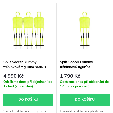
a
V
Nejdražší
z
ý
Nejprodávanější
e
p
Abecedně
n
i
í
s
p
Split Soccer Dummy
Split Soccer Dummy
tréninková figurína sada 3
tréninková figurína
p
kusů v tašce
r
4 990 Kč
1 790 Kč
r
Odešleme dnes při objednání do
Odešleme dnes při objednání do
12.hod.(v prac.den)
12.hod.(v prac.den)
o
o
DO KOŠÍKU
DO KOŠÍKU
d
d
Sada tří skládacích figurín s
Dvoudílná skládací plastová