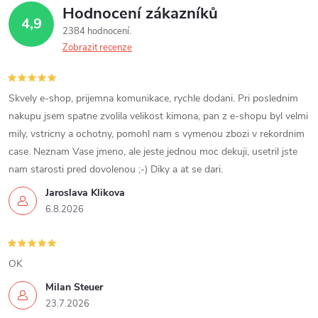
Hodnocení zákazníků
d
4,9
2384 hodnocení
a
Zobrazit recenze
c
í
Skvely e-shop, prijemna komunikace, rychle dodani. Pri poslednim
nakupu jsem spatne zvolila velikost kimona, pan z e-shopu byl velmi
p
mily, vstricny a ochotny, pomohl nam s vymenou zbozi v rekordnim
case. Neznam Vase jmeno, ale jeste jednou moc dekuji, usetril jste
r
nam starosti pred dovolenou ;-) Diky a at se dari.
v
Jaroslava Klikova
6.8.2026
k
y
OK
v
Milan Steuer
ý
23.7.2026