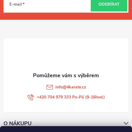
á
E-mail
ODEBÍRAT
p
a
t
í
info
@
4karate.cz
+420 704 979 333 Po-Pá (9-16hod.)
O NÁKUPU