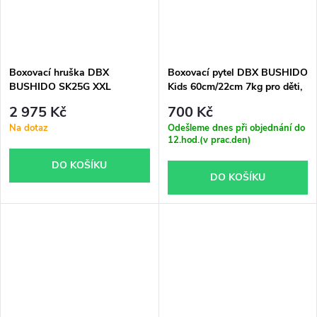
Boxovací hruška DBX
Boxovací pytel DBX BUSHIDO
BUSHIDO SK25G XXL
Kids 60cm/22cm 7kg pro děti,
červený
2 975 Kč
700 Kč
Na dotaz
Odešleme dnes při objednání do
12.hod.(v prac.den)
DO KOŠÍKU
DO KOŠÍKU