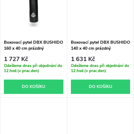
ů
ů
Boxovací pytel DBX BUSHIDO
Boxovací pytel DBX BUSHIDO
160 x 40 cm prázdný
140 x 40 cm prázdný
1 727 Kč
1 631 Kč
Odešleme dnes při objednání do
Odešleme dnes při objednání do
12.hod.(v prac.den)
12.hod.(v prac.den)
DO KOŠÍKU
DO KOŠÍKU