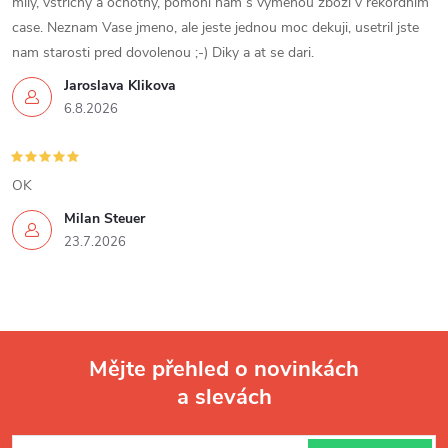
i
mily, vstricny a ochotny, pomohl nam s vymenou zbozi v rekordnim
case. Neznam Vase jmeno, ale jeste jednou moc dekuji, usetril jste
s
nam starosti pred dovolenou ;-) Diky a at se dari.
u
Jaroslava Klikova
6.8.2026
OK
Milan Steuer
23.7.2026
Mějte přehled o novinkách
a slevách
Z