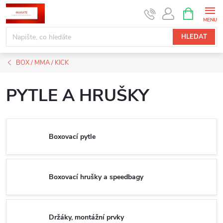
Přejít
NÁKUPNÍ
KOŠÍK
na
obsah
HLEDAT
BOX / MMA / KICK
PYTLE A HRUŠKY
Boxovací pytle
Boxovací hrušky a speedbagy
Držáky, montážní prvky