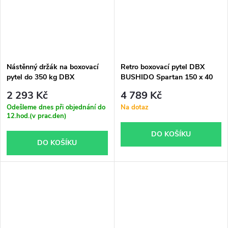
Nástěnný držák na boxovací
Retro boxovací pytel DBX
pytel do 350 kg DBX
BUSHIDO Spartan 150 x 40
BUSHIDO MSDBX
cm, 50 kg
2 293 Kč
4 789 Kč
Odešleme dnes při objednání do
Na dotaz
12.hod.(v prac.den)
DO KOŠÍKU
DO KOŠÍKU