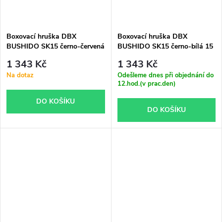
Boxovací hruška DBX
Boxovací hruška DBX
BUSHIDO SK15 černo-červená
BUSHIDO SK15 černo-bílá 15
15 kg
kg
1 343 Kč
1 343 Kč
Na dotaz
Odešleme dnes při objednání do
12.hod.(v prac.den)
DO KOŠÍKU
DO KOŠÍKU