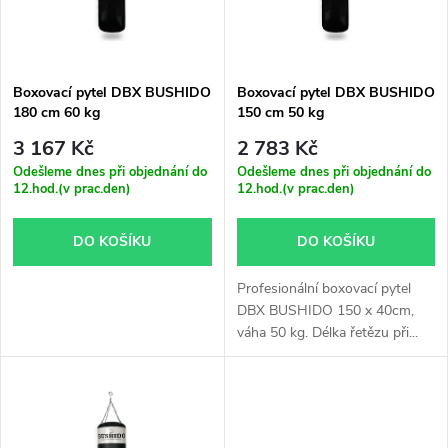
n
i
í
s
p
Boxovací pytel DBX BUSHIDO
Boxovací pytel DBX BUSHIDO
180 cm 60 kg
150 cm 50 kg
p
r
3 167 Kč
2 783 Kč
r
Odešleme dnes při objednání do
Odešleme dnes při objednání do
12.hod.(v prac.den)
12.hod.(v prac.den)
o
o
DO KOŠÍKU
DO KOŠÍKU
d
d
Profesionální boxovací pytel
u
DBX BUSHIDO 150 x 40cm,
u
váha 50 kg. Délka řetězu při...
k
k
t
t