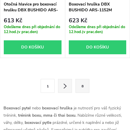
Otočná hlavice pro boxovací
Boxovací hruška DBX
hrušku DBX BUSHIDO ARS-
BUSHIDO ARS-1152M
200
613 Kč
623 Kč
Odešleme dnes při objednání do
Odešleme dnes při objednání do
12.hod.(v prac.den)
12.hod.(v prac.den)
DO KOŠÍKU
DO KOŠÍKU
O
S
v
1
8
t
l
r
á
á
Boxovací pytel
nebo
boxovací hruška
je nutností pro váš fyzický
n
trénink,
trénink boxu, mma či thai boxu.
Nabízíme různé velikosti,
d
k
váhy, délky,
boxovací pytle
prázdné, určené k naplnění a nebo již
připravené včetně závěsů. Samozřejmá je nabídka pro zavěšení