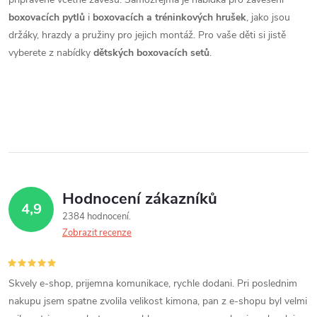
a
o
boxovacích pytlů
i
boxovacích a tréninkových hrušek
, jako jsou
v
c
držáky, hrazdy a pružiny pro jejich montáž. Pro vaše děti si jistě
á
vyberete z nabídky
dětských boxovacích setů
.
í
n
í
p
r
v
k
Hodnocení zákazníků
y
4,9
2384 hodnocení
v
Zobrazit recenze
ý
p
Skvely e-shop, prijemna komunikace, rychle dodani. Pri poslednim
nakupu jsem spatne zvolila velikost kimona, pan z e-shopu byl velmi