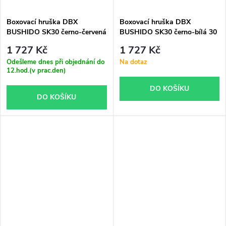
Boxovací hruška DBX
Boxovací hruška DBX
BUSHIDO SK30 černo-červená
BUSHIDO SK30 černo-bílá 30
30 kg
kg
1 727 Kč
1 727 Kč
Odešleme dnes při objednání do
Na dotaz
12.hod.(v prac.den)
DO KOŠÍKU
DO KOŠÍKU