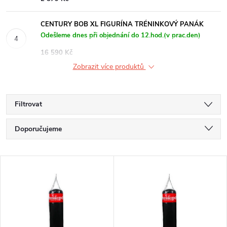
CENTURY BOB XL FIGURÍNA TRÉNINKOVÝ PANÁK
Odešleme dnes při objednání do 12.hod.(v prac.den)
16 590 Kč
Zobrazit více produktů
Filtrovat
Ř
Doporučujeme
a
Nejlevnější
V
Nejdražší
z
ý
Nejprodávanější
e
p
Abecedně