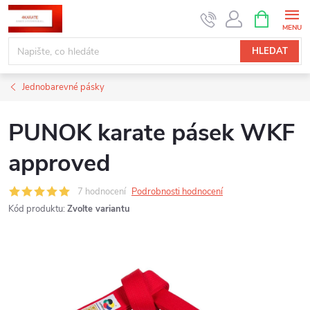
Přejít
NÁKUPNÍ
KOŠÍK
na
obsah
HLEDAT
Jednobarevné pásky
PUNOK karate pásek WKF
approved
7 hodnocení
Podrobnosti hodnocení
Kód produktu:
Zvolte variantu