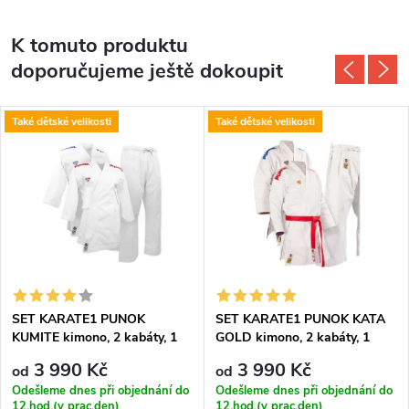
K tomuto produktu
doporučujeme ještě dokoupit
Také dětské velikosti
Také dětské velikosti
SET KARATE1 PUNOK
SET KARATE1 PUNOK KATA
KUMITE kimono, 2 kabáty, 1
GOLD kimono, 2 kabáty, 1
kalhoty
kalhoty
3 990 Kč
3 990 Kč
od
od
Odešleme dnes při objednání do
Odešleme dnes při objednání do
12.hod.(v prac.den)
12.hod.(v prac.den)