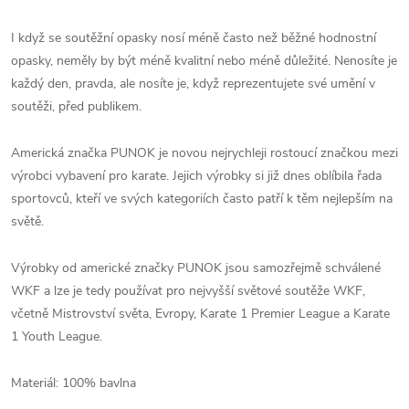
I když se soutěžní opasky nosí méně často než běžné hodnostní
opasky, neměly by být méně kvalitní nebo méně důležité. Nenosíte je
každý den, pravda, ale nosíte je, když reprezentujete své umění v
soutěži, před publikem.
Americká značka PUNOK je novou nejrychleji rostoucí značkou mezi
výrobci vybavení pro karate. Jejich výrobky si již dnes oblíbila řada
sportovců, kteří ve svých kategoriích často patří k těm nejlepším na
světě.
Výrobky od americké značky PUNOK jsou samozřejmě schválené
WKF a lze je tedy používat pro nejvyšší světové soutěže WKF,
včetně Mistrovství světa, Evropy, Karate 1 Premier League a Karate
1 Youth League.
Materiál: 100% bavlna