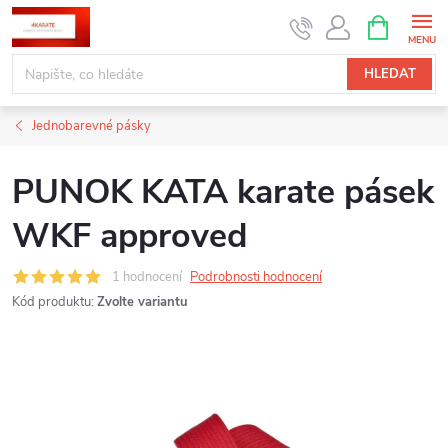
Přejít
NÁKUPNÍ
KOŠÍK
na
obsah
HLEDAT
Jednobarevné pásky
PUNOK KATA karate pásek
WKF approved
1 hodnocení
Podrobnosti hodnocení
Kód produktu:
Zvolte variantu