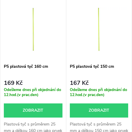
V
Nejdražší
z
ý
Nejprodávanější
e
p
Abecedně
n
i
í
s
p
P5 plastová tyč 160 cm
P5 plastová tyč 150 cm
p
r
169 Kč
167 Kč
r
Odešleme dnes při objednání do
Odešleme dnes při objednání do
12.hod.(v prac.den)
12.hod.(v prac.den)
o
o
ZOBRAZIT
ZOBRAZIT
d
d
Plastová tyč s průměrem 25
Plastová tyč s průměrem 25
u
mm a délkou 160 cm jako prvek
mm a délkou 150 cm jako prvek