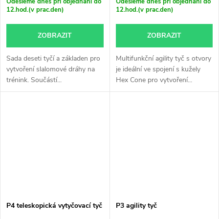
Odešleme dnes při objednání do
Odešleme dnes při objednání do
12.hod.(v prac.den)
12.hod.(v prac.den)
ZOBRAZIT
ZOBRAZIT
Sada deseti tyčí a základen pro
Multifunkční agility tyč s otvory
vytvoření slalomové dráhy na
je ideální ve spojení s kužely
trénink. Součástí...
Hex Cone pro vytvoření...
P4 teleskopická vytyčovací tyč
P3 agility tyč