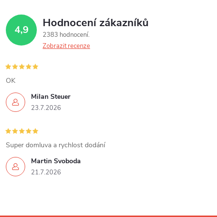
á
Hodnocení zákazníků
d
4,9
2383 hodnocení
a
Zobrazit recenze
c
í
OK
Milan Steuer
p
23.7.2026
r
v
Super domluva a rychlost dodání
k
Martin Svoboda
21.7.2026
y
v