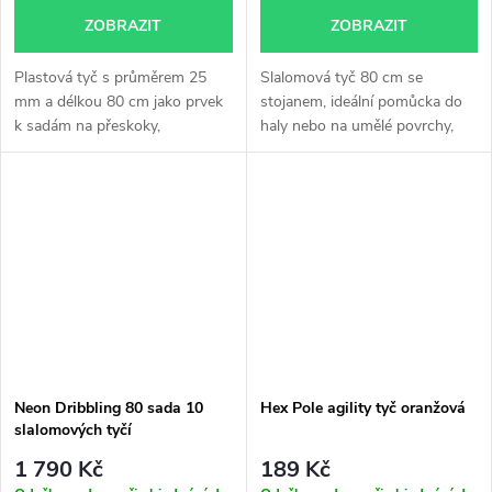
ZOBRAZIT
ZOBRAZIT
Plastová tyč s průměrem 25
Slalomová tyč 80 cm se
mm a délkou 80 cm jako prvek
stojanem, ideální pomůcka do
k sadám na přeskoky,
haly nebo na umělé povrchy,
neonově...
neonově...
Neon Dribbling 80 sada 10
Hex Pole agility tyč oranžová
slalomových tyčí
1 790 Kč
189 Kč