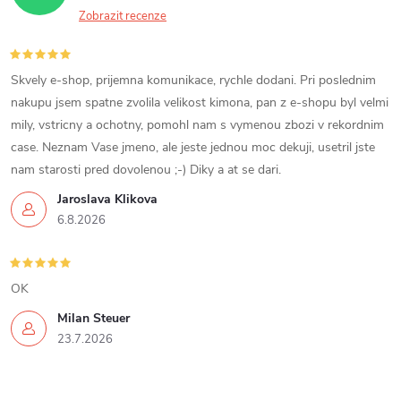
Zobrazit recenze
Skvely e-shop, prijemna komunikace, rychle dodani. Pri poslednim
nakupu jsem spatne zvolila velikost kimona, pan z e-shopu byl velmi
mily, vstricny a ochotny, pomohl nam s vymenou zbozi v rekordnim
case. Neznam Vase jmeno, ale jeste jednou moc dekuji, usetril jste
nam starosti pred dovolenou ;-) Diky a at se dari.
Jaroslava Klikova
6.8.2026
OK
Milan Steuer
23.7.2026