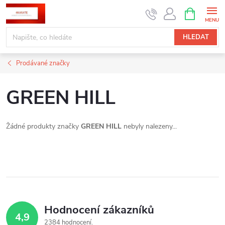
Přejít
NÁKUPNÍ
KOŠÍK
na
obsah
HLEDAT
Prodávané značky
GREEN HILL
Žádné produkty značky
GREEN HILL
nebyly nalezeny...
Hodnocení zákazníků
4,9
2384 hodnocení