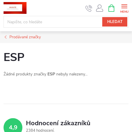
Přejít
NÁKUPNÍ
KOŠÍK
na
obsah
HLEDAT
Prodávané značky
ESP
Žádné produkty značky
ESP
nebyly nalezeny...
Hodnocení zákazníků
4,9
2384 hodnocení