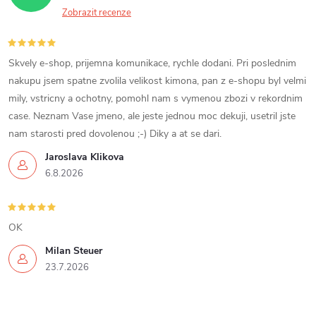
Zobrazit recenze
Skvely e-shop, prijemna komunikace, rychle dodani. Pri poslednim
nakupu jsem spatne zvolila velikost kimona, pan z e-shopu byl velmi
mily, vstricny a ochotny, pomohl nam s vymenou zbozi v rekordnim
case. Neznam Vase jmeno, ale jeste jednou moc dekuji, usetril jste
nam starosti pred dovolenou ;-) Diky a at se dari.
Jaroslava Klikova
6.8.2026
OK
Milan Steuer
23.7.2026