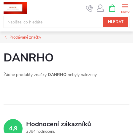
Přejít
NÁKUPNÍ
KOŠÍK
na
obsah
HLEDAT
Prodávané značky
DANRHO
Žádné produkty značky
DANRHO
nebyly nalezeny...
Hodnocení zákazníků
4,9
2384 hodnocení