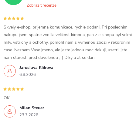
Zobrazit recenze
Skvely e-shop, prijemna komunikace, rychle dodani. Pri poslednim
nakupu jsem spatne zvolila velikost kimona, pan z e-shopu byl velmi
mily, vstricny a ochotny, pomohl nam s vymenou zbozi v rekordnim
case. Neznam Vase jmeno, ale jeste jednou moc dekuji, usetril jste
nam starosti pred dovolenou ;-) Diky a at se dari.
Jaroslava Klikova
6.8.2026
OK
Milan Steuer
23.7.2026