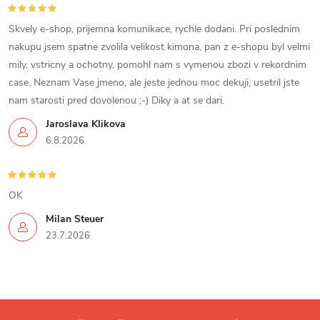
Skvely e-shop, prijemna komunikace, rychle dodani. Pri poslednim
nakupu jsem spatne zvolila velikost kimona, pan z e-shopu byl velmi
mily, vstricny a ochotny, pomohl nam s vymenou zbozi v rekordnim
case. Neznam Vase jmeno, ale jeste jednou moc dekuji, usetril jste
nam starosti pred dovolenou ;-) Diky a at se dari.
Jaroslava Klikova
6.8.2026
OK
Milan Steuer
23.7.2026