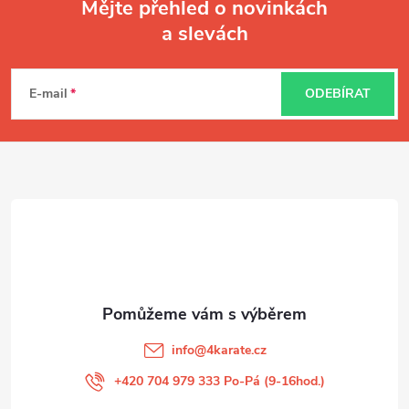
Mějte přehled o novinkách
a slevách
Z
á
E-mail
ODEBÍRAT
p
a
t
í
info
@
4karate.cz
+420 704 979 333 Po-Pá (9-16hod.)