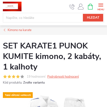
Přejít
NÁKUPNÍ
KOŠÍK
na
obsah
HLEDAT
Kimono na karate
SET KARATE1 PUNOK
KUMITE kimono, 2 kabáty,
1 kalhoty
19 hodnocení
Podrobnosti hodnocení
Kód produktu:
Zvolte variantu
Také dětské velikosti