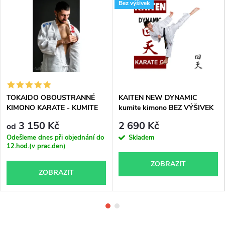
Bez výšivek
TOKAIDO OBOUSTRANNÉ
KAITEN NEW DYNAMIC
KIMONO KARATE - KUMITE
kumite kimono BEZ VÝŠIVEK
MASTER K1 WKF APPROVED
3 150 Kč
2 690 Kč
od
Odešleme dnes při objednání do
Skladem
12.hod.(v prac.den)
ZOBRAZIT
ZOBRAZIT