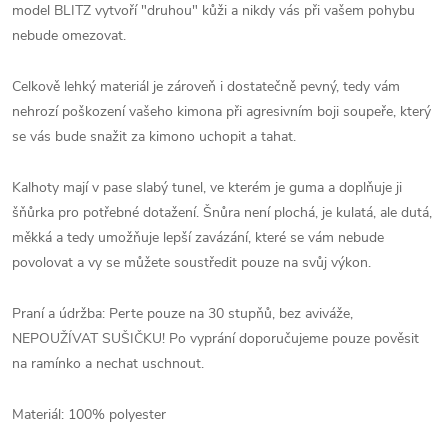
model BLITZ vytvoří "druhou" kůži a nikdy vás při vašem pohybu
nebude omezovat.
Celkově lehký materiál je zároveň i dostatečně pevný, tedy vám
nehrozí poškození vašeho kimona při agresivním boji soupeře, který
se vás bude snažit za kimono uchopit a tahat.
Kalhoty mají v pase slabý tunel, ve kterém je guma a doplňuje ji
šňůrka pro potřebné dotažení. Šnůra není plochá, je kulatá, ale dutá,
měkká a tedy umožňuje lepší zavázání, které se vám nebude
povolovat a vy se můžete soustředit pouze na svůj výkon.
Praní a údržba: Perte pouze na 30 stupňů, bez aviváže,
NEPOUŽÍVAT SUŠIČKU! Po vyprání doporučujeme pouze pověsit
na ramínko a nechat uschnout.
Materiál: 100% polyester