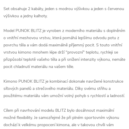
Set obsahuje 2 kabáty, jeden s modrou výšivkou a jeden s červenou
výšivkou a jedny kalhoty.
Model PUNOK BLITZ je vyroben z moderního materiálu s doplněním
o vnitřní meshovou vrstvu, která pomáhá lepšímu odvodu potu z
povrchu těla a vám dodá maximálně příjemný pocit. S touto vnitřní
vrstvou kimono mnohem lépe drží "provozní" teplotu, rychleji se
přizpůsobí teplotě vašeho těla a při snížení intenzity výkonu, nemáte
pocit chladnutí materiálu na vašem těle.
Kimono PUNOK BLITZ je kombinací dokonale navržené konstrukce
síťových panelů a strečového materiálu. Díky svému střihu a
použitému materiálu vám umožní volný pohyb s rychlostí a ladností.
Cílem při navrhování modelu BLITZ bylo dosáhnout maximální
možné flexibility. Je samozřejmé že při plném sportovním výkonu
dochází k velkému propocení kimona, ale v takovou chvíli vám