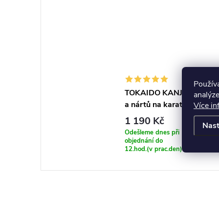
Použív
TOKAIDO KANJI chrániče 
analýze
a nártů na karate WKF a
Více in
1 190 Kč
Nast
Odešleme dnes při
ZOB
objednání do
12.hod.(v prac.den)