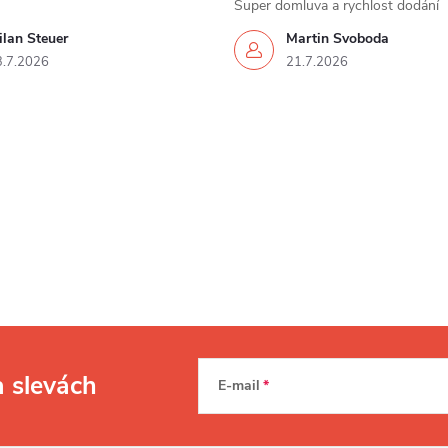
Super domluva a rychlost dodání
lan Steuer
Martin Svoboda
3.7.2026
21.7.2026
a slevách
E-mail