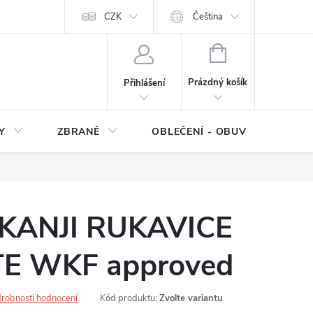
NÍ SMLOUVY
OCHRANA OSOBNÍCH DAT
CZK
Čeština
Moje objednávka
NÁKUPNÍ
KOŠÍK
Prázdný košík
Přihlášení
Y
ZBRANĚ
OBLEČENÍ - OBUV
Z
KANJI RUKAVICE
E WKF approved
robnosti hodnocení
Kód produktu:
Zvolte variantu