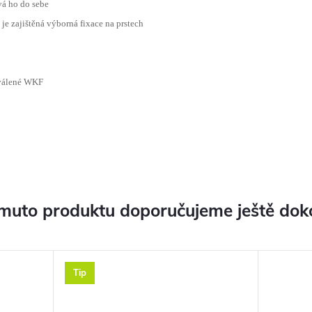
vá ho do sebe
je zajištěná výborná fixace na prstech
hválené WKF
muto produktu doporučujeme ještě dok
Tip