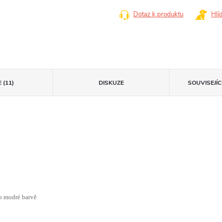
Dotaz k produktu
Hlí
 (11)
DISKUZE
SOUVISEJÍ
bo modré barvě