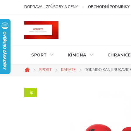
Přejít
DOPRAVA - ZPŮSOBY A CENY
OBCHODNÍ PODMÍNKY
na
obsah
SPORT
KIMONA
CHRÁNIČE
SPORT
KARATE
TOKAIDO KANJI RUKAVIC
Domů
Tip