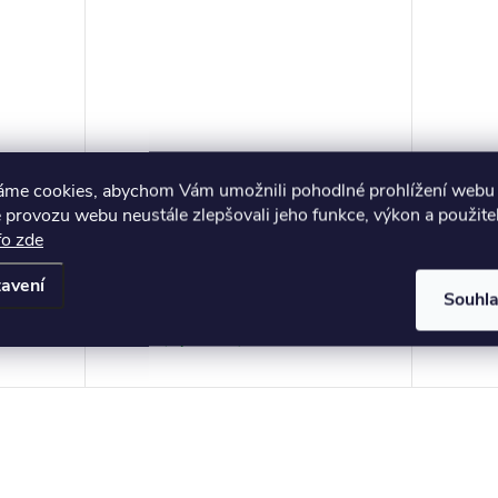
áme cookies, abychom Vám umožnili pohodlné prohlížení webu 
holení
BODYPROTECTOR TOKAIDO
PÁSEK
 provozu webu neustále zlepšovali jeho funkce, výkon a použite
pproved
chránič hrudníku WKF approved
TOKAI
fo zde
approv
1 790 Kč
290 K
avení
Souhl
Odešleme dnes při
Skla
RAZIT
ZOBRAZIT
objednání do
12.hod.(v prac.den)