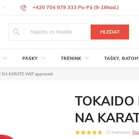
+420 704 979 333 Po-Pá (9-16hod.)
VÝMĚNA ZBOŽÍ
REKLAMACE ZBOŽÍ
ODSTOUPENÍ OD KUP
HLEDAT
PÁSKY
TRÉNINK
TAŠKY, BATOH
E NA KARATE WKF approved
TOKAIDO 
NA KARAT
11 hodnocení
Pod