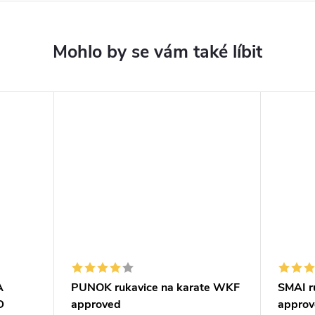
A
PUNOK rukavice na karate WKF
SMAI r
D
approved
approv