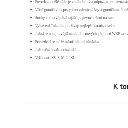
Povrch z umělé kůže je voděodolný a odpuzuje pot, nenasá
Všité gumičky na prsty jsou zdvojené krycí gumičkou, čímž 
Suchý zip na zápěstí zajišťuje pevné držení na ruce
Vybavení Tokaido používají nejlepší karatisté světa
Jedná se o nejnovější model dle nových předpisů WKF, sc
Provedení se může mírně lišit od obrázku
Jedinečná kvalita chráničů
Velikosti: XS, S, M, L, XL
K to