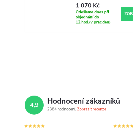
1 070 Kč
Odešleme dnes při
ZOB
objednání do
12.hod.(v prac.den)
Hodnocení zákazníků
4,9
2384 hodnocení
Zobrazit recenze