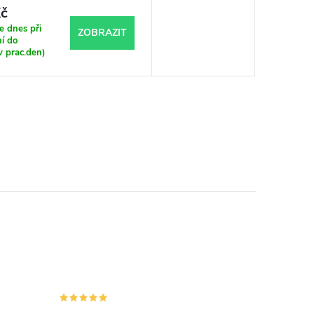
č
 dnes při
ZOBRAZIT
í do
v prac.den)