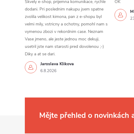
Skvely e-shop, prijemna komunikace, rychle
OK
dodani. Pri poslednim nakupu jsem spatne
Mi
zvolila velikost kimona, pan z e-shopu byl
2
velmi mily, vstricny a ochotny, pomohl nam s
vymenou zbozi v rekordnim case. Neznam
Vase jmeno, ale jeste jednou moc dekuji,
usetril jste nam starosti pred dovolenou ;-)
Diky a at se dari.
Jaroslava Klikova
6.8.2026
Mějte přehled o novinkách
Z