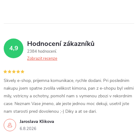
Hodnocení zákazníků
4,9
2384 hodnocení
Zobrazit recenze
Skvely e-shop, prijemna komunikace, rychle dodani. Pri poslednim
nakupu jsem spatne zvolila velikost kimona, pan z e-shopu byl velmi
mily, vstricny a ochotny, pomohl nam s vymenou zbozi v rekordnim
case. Neznam Vase jmeno, ale jeste jednou moc dekuji, usetril jste
nam starosti pred dovolenou ;-) Diky a at se dari.
Jaroslava Klikova
6.8.2026