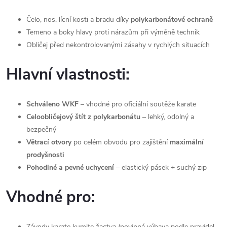
Čelo, nos, lícní kosti a bradu díky
polykarbonátové ochraně
Temeno a boky hlavy proti nárazům při výměně technik
Obličej před nekontrolovanými zásahy v rychlých situacích
Hlavní vlastnosti:
Schváleno WKF
– vhodné pro oficiální soutěže karate
Celoobličejový štít z polykarbonátu
– lehký, odolný a
bezpečný
Větrací otvory
po celém obvodu pro zajištění
maximální
prodyšnosti
Pohodlné a pevné uchycení
– elastický pásek + suchý zip
Vhodné pro:
Závody karate kumite žactva (povinná výbava podle pravidel