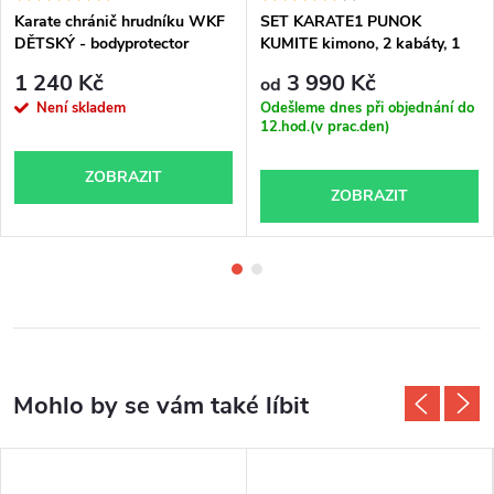
Karate chránič hrudníku WKF
SET KARATE1 PUNOK
DĚTSKÝ - bodyprotector
KUMITE kimono, 2 kabáty, 1
TOKAIDO YOUTH LEAGUE
kalhoty
1 240 Kč
3 990 Kč
od
Není skladem
Odešleme dnes při objednání do
12.hod.(v prac.den)
ZOBRAZIT
ZOBRAZIT