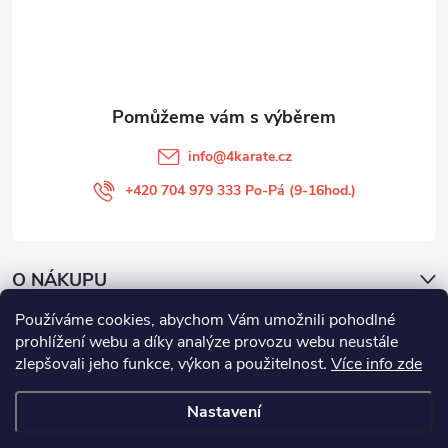
t
í
info
@
4karate.cz
+420 704 979 333 Po-Pá (9-16hod.)
O NÁKUPU
Používáme cookies, abychom Vám umožnili pohodlné
Facebook
prohlížení webu a díky analýze provozu webu neustále
zlepšovali jeho funkce, výkon a použitelnost
.
Více info zde
Nastavení
Copyright 2026
4KARATE
. Všechna práva vyhrazena.
Upravit nastavení