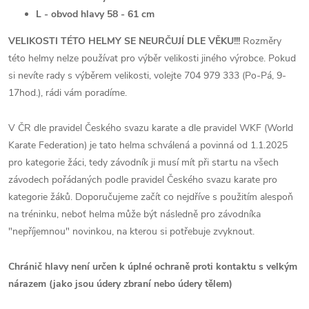
L - obvod hlavy 58 - 61 cm
VELIKOSTI TÉTO HELMY SE NEURČUJÍ DLE VĚKU!!!
Rozměry
této helmy nelze používat pro výběr velikosti jiného výrobce. Pokud
si nevíte rady s výběrem velikosti, volejte 704 979 333 (Po-Pá, 9-
17hod.), rádi vám poradíme.
V ČR dle pravidel Českého svazu karate a dle pravidel WKF (World
Karate Federation) je tato helma schválená a povinná od 1.1.2025
pro kategorie žáci, tedy závodník ji musí mít při startu na všech
závodech pořádaných podle pravidel Českého svazu karate pro
kategorie žáků. Doporučujeme začít co nejdříve s použitím alespoň
na tréninku, neboť helma může být následně pro závodníka
"nepříjemnou" novinkou, na kterou si potřebuje zvyknout.
Chránič hlavy není určen k úplné ochraně proti kontaktu s velkým
nárazem (jako jsou údery zbraní nebo údery tělem)