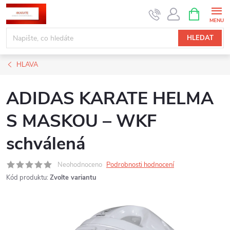
Přejít
NÁKUPNÍ
KOŠÍK
na
obsah
HLEDAT
HLAVA
ADIDAS KARATE HELMA
S MASKOU – WKF
schválená
Neohodnoceno
Podrobnosti hodnocení
Kód produktu:
Zvolte variantu