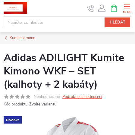
Přejít
NÁKUPNÍ
KOŠÍK
na
obsah
HLEDAT
Kumite kimono
Adidas ADILIGHT Kumite
Kimono WKF – SET
(kalhoty + 2 kabáty)
Neohodnoceno
Podrobnosti hodnocení
Kód produktu:
Zvolte variantu
Novinka