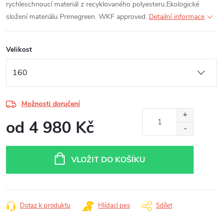
rychleschnoucí materiál z recyklovaného polyesteru.
Ekologické
složení materiálu Primegreen. WKF approved.
Detailní informace
Velikost
Možnosti doručení
od
4 980 Kč
Měrná
cena:
VLOŽIT DO KOŠÍKU
Dotaz k produktu
Hlídací pes
Sdílet