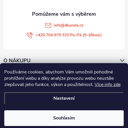
í
info
@
4karate.cz
+420 704 979 333 Po-Pá (9-16hod.)
O NÁKUPU
Používáme cookies, abychom Vám umožnili pohodlné
Facebook
prohlížení webu a díky analýze provozu webu neustále
zlepšovali jeho funkce, výkon a použitelnost
.
Více info zde
Nastavení
Copyright 2026
4KARATE
. Všechna práva vyhrazena.
Upravit nastavení
cookies
Souhlasím
Vytvořil Shoptet