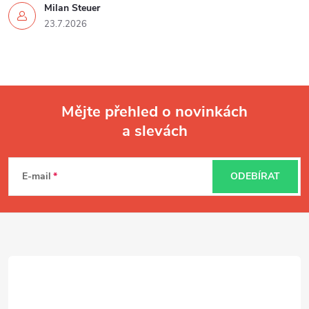
Milan Steuer
23.7.2026
Mějte přehled o novinkách
a slevách
Z
á
E-mail
ODEBÍRAT
p
a
t