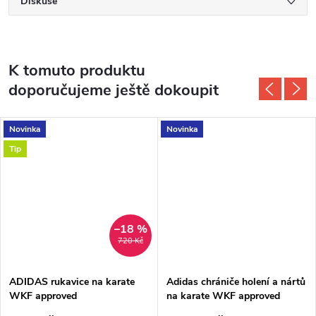
Diskuse
K tomuto produktu
doporučujeme ještě dokoupit
Novinka
Novinka
Tip
–18 %
720 Kč
ADIDAS rukavice na karate
Adidas chrániče holení a nártů
WKF approved
na karate WKF approved