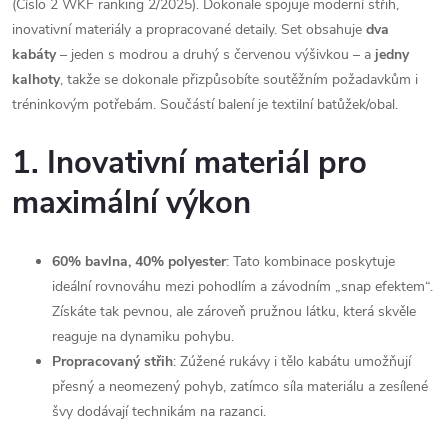
(Číslo 2 WKF ranking 2/2025). Dokonale spojuje moderní střih,
inovativní materiály a propracované detaily. Set obsahuje
dva
kabáty
– jeden s modrou a druhý s červenou výšivkou – a
jedny
kalhoty
, takže se dokonale přizpůsobíte soutěžním požadavkům i
tréninkovým potřebám. Součástí balení je textilní batůžek/obal.
1. Inovativní materiál pro
maximální výkon
60% bavlna, 40% polyester
: Tato kombinace poskytuje
ideální rovnováhu mezi pohodlím a závodním „snap efektem“.
Získáte tak pevnou, ale zároveň pružnou látku, která skvěle
reaguje na dynamiku pohybu.
Propracovaný střih
: Zúžené rukávy i tělo kabátu umožňují
přesný a neomezený pohyb, zatímco síla materiálu a zesílené
švy dodávají technikám na razanci.