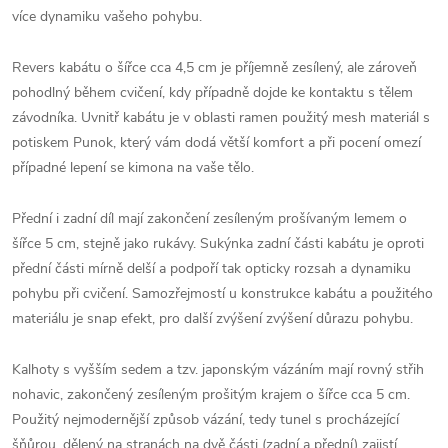
více dynamiku vašeho pohybu.
Revers kabátu o šířce cca 4,5 cm je příjemně zesílený, ale zároveň
pohodlný během cvičení, kdy případně dojde ke kontaktu s tělem
závodníka. Uvnitř kabátu je v oblasti ramen použitý mesh materiál s
potiskem Punok, který vám dodá větší komfort a při pocení omezí
případné lepení se kimona na vaše tělo.
Přední i zadní díl mají zakončení zesíleným prošívaným lemem o
šířce 5 cm, stejně jako rukávy. Sukýnka zadní části kabátu je oproti
přední části mírně delší a podpoří tak opticky rozsah a dynamiku
pohybu při cvičení. Samozřejmostí u konstrukce kabátu a použitého
materiálu je snap efekt, pro další zvýšení zvýšení důrazu pohybu.
Kalhoty s vyšším sedem a tzv. japonským vázáním mají rovný střih
nohavic, zakončený zesíleným prošitým krajem o šířce cca 5 cm.
Použitý nejmodernější způsob vázání, tedy tunel s procházející
šňůrou, dělený na stranách na dvě části (zadní a přední) zajistí