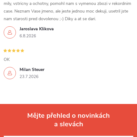
mily, vstricny a ochotny, pomohl nam s vymenou zbozi v rekordnim
case. Neznam Vase jmeno, ale jeste jednou moc dekuji, usetril jste
nam starosti pred dovolenou ;-) Diky a at se dari.
Jaroslava Klikova
6.8.2026
OK
Milan Steuer
23.7.2026
Mějte přehled o novinkách
a slevách
Z