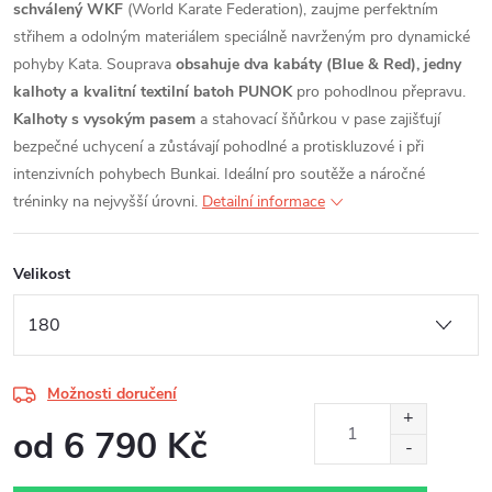
schválený WKF
(World Karate Federation), zaujme perfektním
střihem a odolným materiálem speciálně navrženým pro dynamické
pohyby Kata. Souprava
obsahuje dva kabáty (Blue & Red), jedny
kalhoty a kvalitní textilní batoh PUNOK
pro pohodlnou přepravu.
Kalhoty s vysokým pasem
a stahovací šňůrkou v pase zajišťují
bezpečné uchycení a zůstávají pohodlné a protiskluzové i při
intenzivních pohybech Bunkai. Ideální pro soutěže a náročné
tréninky na nejvyšší úrovni.
Detailní informace
Velikost
Možnosti doručení
od
6 790 Kč
Měrná