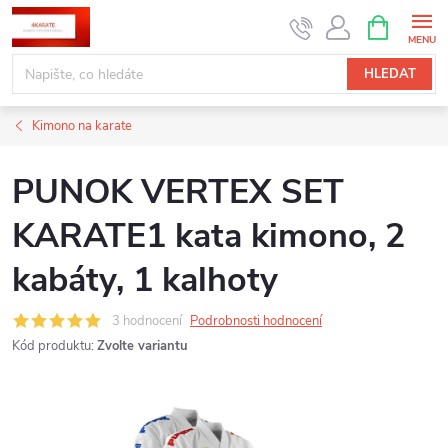
Přejít
NÁKUPNÍ
KOŠÍK
na
obsah
HLEDAT
Kimono na karate
PUNOK VERTEX SET
KARATE1 kata kimono, 2
kabáty, 1 kalhoty
3 hodnocení
Podrobnosti hodnocení
Kód produktu:
Zvolte variantu