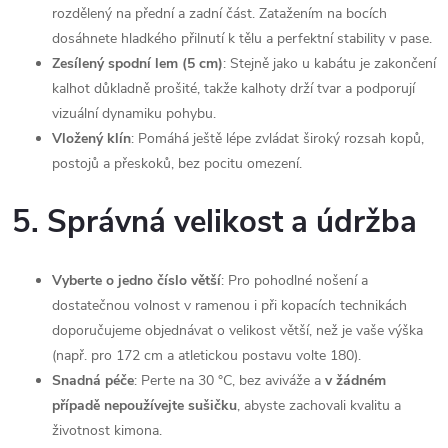
rozdělený na přední a zadní část. Zatažením na bocích
dosáhnete hladkého přilnutí k tělu a perfektní stability v pase.
Zesílený spodní lem (5 cm)
: Stejně jako u kabátu je zakončení
kalhot důkladně prošité, takže kalhoty drží tvar a podporují
vizuální dynamiku pohybu.
Vložený klín
: Pomáhá ještě lépe zvládat široký rozsah kopů,
postojů a přeskoků, bez pocitu omezení.
5. Správná velikost a údržba
Vyberte o jedno číslo větší
: Pro pohodlné nošení a
dostatečnou volnost v ramenou i při kopacích technikách
doporučujeme objednávat o velikost větší, než je vaše výška
(např. pro 172 cm a atletickou postavu volte 180).
Snadná péče
: Perte na 30 °C, bez aviváže a
v žádném
případě nepoužívejte sušičku
, abyste zachovali kvalitu a
životnost kimona.