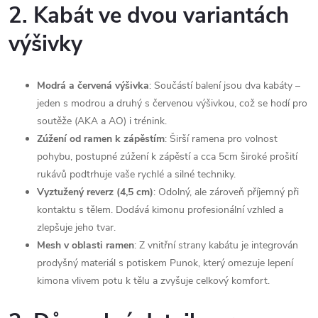
2. Kabát ve dvou variantách
výšivky
Modrá a červená výšivka
: Součástí balení jsou dva kabáty –
jeden s modrou a druhý s červenou výšivkou, což se hodí pro
soutěže (AKA a AO) i trénink.
Zúžení od ramen k zápěstím
: Širší ramena pro volnost
pohybu, postupné zúžení k zápěstí a cca 5cm široké prošití
rukávů podtrhuje vaše rychlé a silné techniky.
Vyztužený reverz (4,5 cm)
: Odolný, ale zároveň příjemný při
kontaktu s tělem. Dodává kimonu profesionální vzhled a
zlepšuje jeho tvar.
Mesh v oblasti ramen
: Z vnitřní strany kabátu je integrován
prodyšný materiál s potiskem Punok, který omezuje lepení
kimona vlivem potu k tělu a zvyšuje celkový komfort.