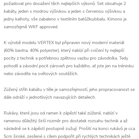
požadovat pro dosažení těch nejlepších výkonů. Set obsahuje 2
kabáty, jeden s modrou výšivkou a jeden s červenou výšivkou a
jedny kalhoty, vše zabaleno v textilním batůžku/obalu. Kimono je
samozřejmě WKF approved.
K výrobě modelu VERTEX byl připraven nový moderní materiál
(
60% bavlna, 40% polyester), který nabízí při cvičení ty nejlepší
pocity z technik a potřebnou zpětnou vazbu pro závodníka. Tedy
pohodlí a závodní pocit zároveň pro každého, ať jste jen na tréninku
nebo závodíte na světových soutěžích.
Zúžený střih kabátu v těle je samozřejmostí, jeho propracovanost se
dále odráží v jednotlivých navazujících detailech.
Rukávy, které jsou od ramen k zápěstí také zúžené, nabízí v
ramenou důležitý širší rozměr pro dostatek rozsahu technik a až
následně se k zápěstí postupně zužují. Prošití na konci rukávů je cca
5cm široké, zesílené s cílem podpořit při rychlých technikách ještě