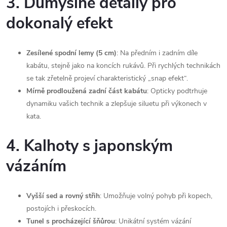
3. Důmyslné detaily pro
dokonalý efekt
Zesílené spodní lemy (5 cm)
: Na předním i zadním díle
kabátu, stejně jako na koncích rukávů. Při rychlých technikách
se tak zřetelně projeví charakteristický „snap efekt“.
Mírně prodloužená zadní část kabátu
: Opticky podtrhuje
dynamiku vašich technik a zlepšuje siluetu při výkonech v
kata.
4. Kalhoty s japonským
vázáním
Vyšší sed a rovný střih
: Umožňuje volný pohyb při kopech,
postojích i přeskocích.
Tunel s procházející šňůrou
: Unikátní systém vázání