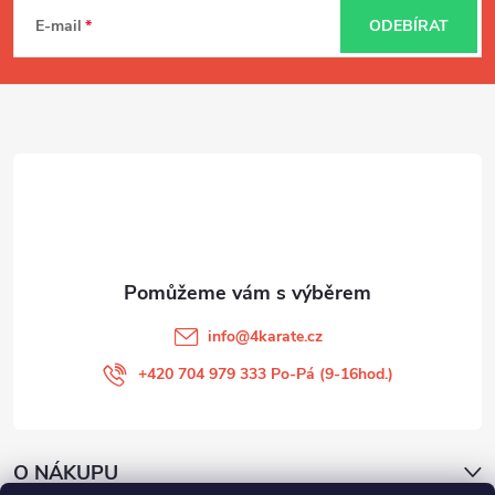
á
E-mail
ODEBÍRAT
p
a
t
í
info
@
4karate.cz
+420 704 979 333 Po-Pá (9-16hod.)
O NÁKUPU