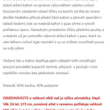
dobré držení kalhot ve správné výšce během vašeho cvičení.
Současným zatažením vázací šňůry na bocích od těla do strany
docílíte hladkého přilnutí přední části kalhot a zároveň zpevnění v
oblasti bederní, kde se materiál kalhot v pase shrne a vytvoří
potřebnou oporu. Následným protažením šňůry předními poutky a
uvázáním už jen potvrdíte výborné držení kalhot v pase, které se
vám během cvičení nijak nezmění a vy se můžete soustředit pouze
na svůj výkon.
Vložený klín u kalhot doplňuje jejich základní střih umožňující
precizní provádění kopacích technik, přesunů a postojů v tom
největším rozsahu bez jakéhokoliv omezení.
Materiál:
60% bavlna, 40% polyester
OBJEDNÁVEJTE o velikost větší než je výška závodníka. Např.
Věk 24 let, 173 cm, osvalený atlet v ramenou potřebuje velikost