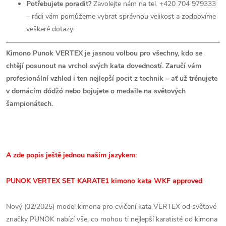
Potřebujete poradit?
Zavolejte nám na tel. +420 704 979333
– rádi vám pomůžeme vybrat správnou velikost a zodpovíme
veškeré dotazy.
Kimono Punok VERTEX je jasnou volbou pro všechny, kdo se
chtějí posunout na vrchol svých kata dovedností. Zaručí vám
profesionální vzhled i ten nejlepší pocit z technik – ať už trénujete
v domácím dódžó nebo bojujete o medaile na světových
šampionátech.
A zde popis ještě jednou naším jazykem:
PUNOK VERTEX
SET KARATE1 kimono kata WKF approved
Nový (02/2025) model kimona pro cvičení kata VERTEX od světové
značky PUNOK nabízí vše, co mohou ti nejlepší karatisté od kimona