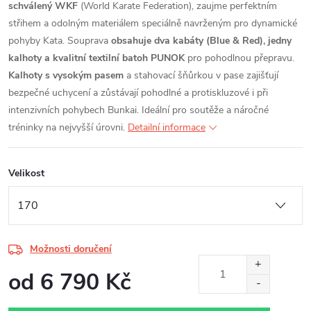
schválený WKF
(World Karate Federation), zaujme perfektním
střihem a odolným materiálem speciálně navrženým pro dynamické
pohyby Kata. Souprava
obsahuje dva kabáty (Blue & Red), jedny
kalhoty a kvalitní textilní batoh PUNOK
pro pohodlnou přepravu.
Kalhoty s vysokým pasem
a stahovací šňůrkou v pase zajišťují
bezpečné uchycení a zůstávají pohodlné a protiskluzové i při
intenzivních pohybech Bunkai. Ideální pro soutěže a náročné
tréninky na nejvyšší úrovni.
Detailní informace
Velikost
Možnosti doručení
od
6 790 Kč
Měrná