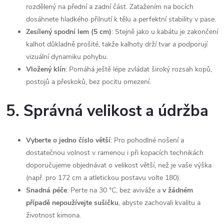
rozdělený na přední a zadní část. Zatažením na bocích
dosáhnete hladkého přilnutí k tělu a perfektní stability v pase.
Zesílený spodní lem (5 cm)
: Stejně jako u kabátu je zakončení
kalhot důkladně prošité, takže kalhoty drží tvar a podporují
vizuální dynamiku pohybu.
Vložený klín
: Pomáhá ještě lépe zvládat široký rozsah kopů,
postojů a přeskoků, bez pocitu omezení.
5. Správná velikost a údržba
Vyberte o jedno číslo větší
: Pro pohodlné nošení a
dostatečnou volnost v ramenou i při kopacích technikách
doporučujeme objednávat o velikost větší, než je vaše výška
(např. pro 172 cm a atletickou postavu volte 180).
Snadná péče
: Perte na 30 °C, bez aviváže a
v žádném
případě nepoužívejte sušičku
, abyste zachovali kvalitu a
životnost kimona.