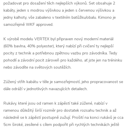
požadovat pro dosažení těch nejlepších výkonů. Set obsahuje 2
kabáty, jeden s modrou výšivkou a jeden s červenou výšivkou a
jedny kalhoty, vše zabaleno v textilním batůžku/obalu. Kimono je
samozřejmě WKF approved.
K výrobě modelu VERTEX byl připraven nový moderní materiál
(
60% bavlna, 40% polyester), který nabízí při cvičení ty nejlepší
pocity z technik a potřebnou zpětnou vazbu pro závodníka. Tedy
pohodlí a závodní pocit zároveň pro každého, ať jste jen na tréninku
nebo závodíte na světových soutěžích.
Zúžený střih kabátu v těle je samozřejmostí, jeho propracovanost se
dále odráží v jednotlivých navazujících detailech.
Rukávy, které jsou od ramen k zápěstí také zúžené, nabízí v
ramenou důležitý širší rozměr pro dostatek rozsahu technik a až
následně se k zápěstí postupně zužují. Prošití na konci rukávů je cca
5cm široké, zesílené s cílem podpořit při rychlých technikách ještě