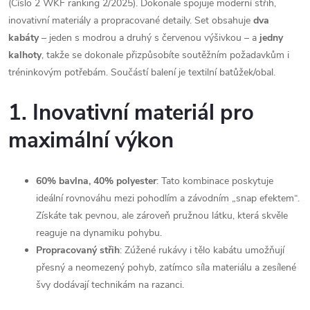
(Číslo 2 WKF ranking 2/2025). Dokonale spojuje moderní střih,
inovativní materiály a propracované detaily. Set obsahuje
dva
kabáty
– jeden s modrou a druhý s červenou výšivkou – a
jedny
kalhoty
, takže se dokonale přizpůsobíte soutěžním požadavkům i
tréninkovým potřebám. Součástí balení je textilní batůžek/obal.
1. Inovativní materiál pro
maximální výkon
60% bavlna, 40% polyester
: Tato kombinace poskytuje
ideální rovnováhu mezi pohodlím a závodním „snap efektem“.
Získáte tak pevnou, ale zároveň pružnou látku, která skvěle
reaguje na dynamiku pohybu.
Propracovaný střih
: Zúžené rukávy i tělo kabátu umožňují
přesný a neomezený pohyb, zatímco síla materiálu a zesílené
švy dodávají technikám na razanci.