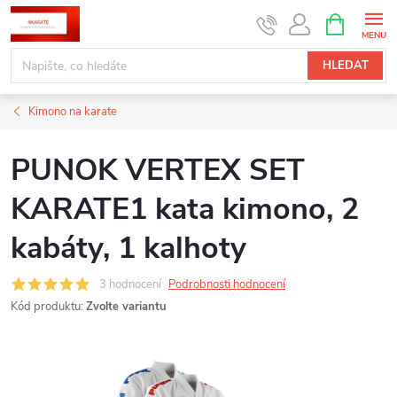
Přejít
NÁKUPNÍ
KOŠÍK
na
obsah
HLEDAT
Kimono na karate
PUNOK VERTEX SET
KARATE1 kata kimono, 2
kabáty, 1 kalhoty
3 hodnocení
Podrobnosti hodnocení
Kód produktu:
Zvolte variantu