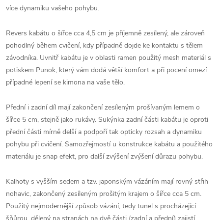
více dynamiku vašeho pohybu.
Revers kabátu o šířce cca 4,5 cm je příjemně zesílený, ale zároveň
pohodlný během cvičení, kdy případně dojde ke kontaktu s tělem
závodníka. Uvnitř kabátu je v oblasti ramen použitý mesh materiál s
potiskem Punok, který vám dodá větší komfort a při pocení omezí
případné lepení se kimona na vaše tělo.
Přední i zadní díl mají zakončení zesíleným prošívaným lemem o
šířce 5 cm, stejně jako rukávy. Sukýnka zadní části kabátu je oproti
přední části mírně delší a podpoří tak opticky rozsah a dynamiku
pohybu při cvičení. Samozřejmostí u konstrukce kabátu a použitého
materiálu je snap efekt, pro další zvýšení zvýšení důrazu pohybu.
Kalhoty s vyšším sedem a tzv. japonským vázáním mají rovný střih
nohavic, zakončený zesíleným prošitým krajem o šířce cca 5 cm.
Použitý nejmodernější způsob vázání, tedy tunel s procházející
šňůrou, dělený na stranách na dvě části (zadní a přední) zajistí