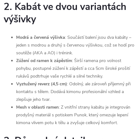
2. Kabát ve dvou variantách
výšivky
Modrá a červená výšivka
: Součástí balení jsou dva kabáty –
jeden s modrou a druhý s červenou výšivkou, což se hodí pro
soutěže (AKA a AO) i trénink.
Zúžení od ramen k zápěstím
: Širší ramena pro volnost
pohybu, postupné zúžení k zápěstí a cca 5cm široké prošití
rukávů podtrhuje vaše rychlé a silné techniky.
Vyztužený reverz (4,5 cm)
: Odolný, ale zároveň příjemný při
kontaktu s tělem. Dodává kimonu profesionální vzhled a
zlepšuje jeho tvar.
Mesh v oblasti ramen
: Z vnitřní strany kabátu je integrován
prodyšný materiál s potiskem Punok, který omezuje lepení
kimona vlivem potu k tělu a zvyšuje celkový komfort.