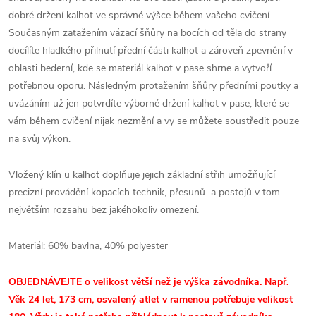
dobré držení kalhot ve správné výšce během vašeho cvičení.
Současným zatažením vázací šňůry na bocích od těla do strany
docílíte hladkého přilnutí přední části kalhot a zároveň zpevnění v
oblasti bederní, kde se materiál kalhot v pase shrne a vytvoří
potřebnou oporu. Následným protažením šňůry předními poutky a
uvázáním už jen potvrdíte výborné držení kalhot v pase, které se
vám během cvičení nijak nezmění a vy se můžete soustředit pouze
na svůj výkon.
Vložený klín u kalhot doplňuje jejich základní střih umožňující
precizní provádění kopacích technik, přesunů a postojů v tom
největším rozsahu bez jakéhokoliv omezení.
Materiál:
60% bavlna, 40% polyester
OBJEDNÁVEJTE o velikost větší než je výška závodníka. Např.
Věk 24 let, 173 cm, osvalený atlet v ramenou potřebuje velikost