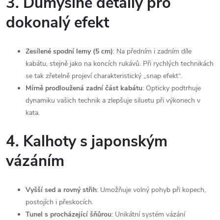
3. Důmyslné detaily pro
dokonalý efekt
Zesílené spodní lemy (5 cm)
: Na předním i zadním díle
kabátu, stejně jako na koncích rukávů. Při rychlých technikách
se tak zřetelně projeví charakteristický „snap efekt“.
Mírně prodloužená zadní část kabátu
: Opticky podtrhuje
dynamiku vašich technik a zlepšuje siluetu při výkonech v
kata.
4. Kalhoty s japonským
vázáním
Vyšší sed a rovný střih
: Umožňuje volný pohyb při kopech,
postojích i přeskocích.
Tunel s procházející šňůrou
: Unikátní systém vázání