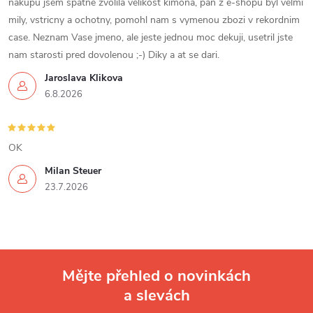
nakupu jsem spatne zvolila velikost kimona, pan z e-shopu byl velmi
mily, vstricny a ochotny, pomohl nam s vymenou zbozi v rekordnim
case. Neznam Vase jmeno, ale jeste jednou moc dekuji, usetril jste
nam starosti pred dovolenou ;-) Diky a at se dari.
Jaroslava Klikova
6.8.2026
OK
Milan Steuer
23.7.2026
Mějte přehled o novinkách
a slevách
Z