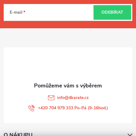
á
E-mail
ODEBÍRAT
p
a
t
í
info
@
4karate.cz
+420 704 979 333 Po-Pá (9-16hod.)
O NÁKUPU