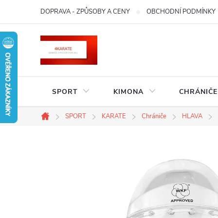
Přejít
DOPRAVA - ZPŮSOBY A CENY
OBCHODNÍ PODMÍNKY
na
obsah
SPORT
KIMONA
CHRÁNIČE
SPORT
KARATE
Chrániče
HLAVA
Domů