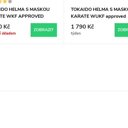
IDO HELMA S MASKOU
TOKAIDO HELMA S MASK
TE WKF APPROVED
KARATE WUKF approved
0 Kč
1 790 Kč
ZOBRAZIT
ZOBR
í skladem
týden