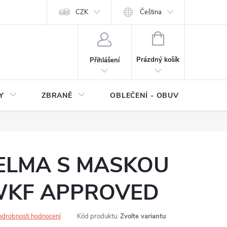
NÍ SMLOUVY
OCHRANA OSOBNÍCH DAT
CZK
Čeština
Moje objednávka
NÁKUPNÍ
KOŠÍK
Prázdný košík
Přihlášení
Y
ZBRANĚ
OBLEČENÍ - OBUV
Z
ELMA S MASKOU
WKF APPROVED
odrobnosti hodnocení
Kód produktu:
Zvolte variantu