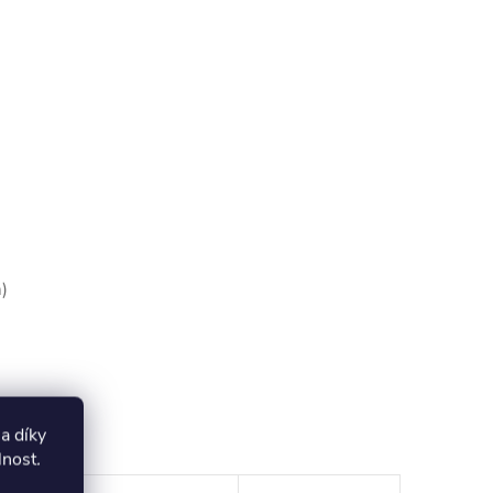
)
oupit
a díky
lnost
.