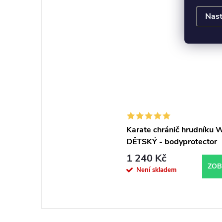
Nast
Karate chránič hrudníku
DĚTSKÝ - bodyprotector
TOKAIDO YOUTH LEAGU
1 240 Kč
ZOB
Není skladem