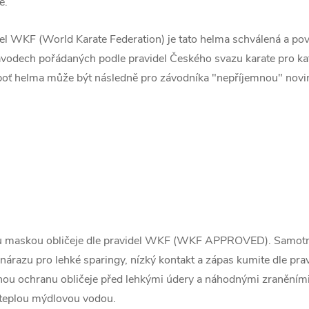
e.
del WKF (World Karate Federation) je tato helma schválená a po
h závodech pořádaných podle pravidel Českého svazu karate pro 
neboť helma může být následně pro závodníka "nepříjemnou" novin
u maskou obličeje dle pravidel WKF (WKF APPROVED). Samotná
i nárazu pro lehké sparingy, nízký kontakt a zápas kumite dle pr
ou ochranu obličeje před lehkými údery a náhodnými zraněními 
 teplou mýdlovou vodou.