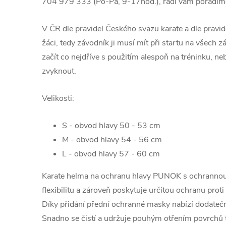
704 979 333 (Po-Pá, 9-17hod.), rádi vám poradím
V ČR dle pravidel Českého svazu karate a dle pravi
žáci, tedy závodník ji musí mít při startu na všec
začít co nejdříve s použitím alespoň na tréninku, 
zvyknout.
Velikosti:
S - obvod hlavy 50 - 53 cm
M - obvod hlavy 54 - 56 cm
L - obvod hlavy 57 - 60 cm
Karate helma na ochranu hlavy PUNOK s ochranno
flexibilitu a zároveň poskytuje určitou ochranu prot
Díky přidání přední ochranné masky nabízí dodatečn
Snadno se čistí a udržuje pouhým otřením povrchů