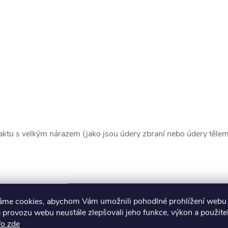
taktu s velkým nárazem (jako jsou údery zbraní nebo údery tělem
muto produktu doporučujeme ještě dok
áme cookies, abychom Vám umožnili pohodlné prohlížení webu 
 provozu webu neustále zlepšovali jeho funkce, výkon a použite
fo zde