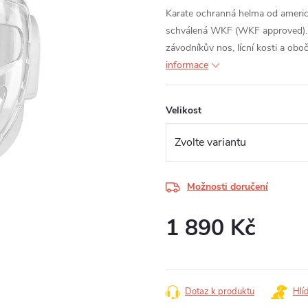
Karate ochranná helma od americ
schválená WKF (WKF approved). 
závodníkův nos, lícní kosti a ob
informace
Velikost
Možnosti doručení
1 890 Kč
Měrná
cena:
Dotaz k produktu
Hlí