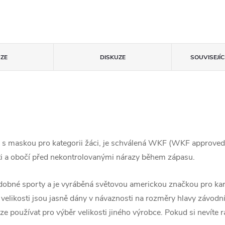
ZE
DISKUZE
SOUVISEJÍ
 maskou pro kategorii žáci, je schválená WKF (WKF approved)
sti a obočí před nekontrolovanými nárazy během zápasu.
podobné sporty a je vyráběná světovou americkou značkou pro 
a velikosti jsou jasně dány v návaznosti na rozměry hlavy závodn
 používat pro výběr velikosti jiného výrobce. Pokud si nevíte ra