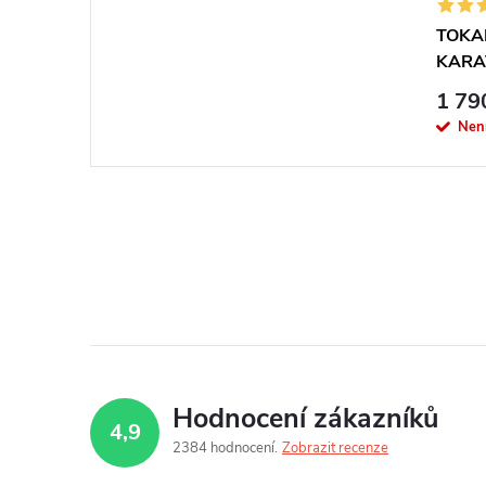
TOKA
KARA
1 79
Nen
Hodnocení zákazníků
4,9
2384 hodnocení
Zobrazit recenze