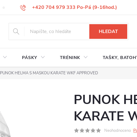
+420 704 979 333 Po-Pá (9-16hod.)
VÝMĚNA ZBOŽÍ
REKLAMACE ZBOŽÍ
ODSTOUPENÍ OD KUP
HLEDAT
PÁSKY
TRÉNINK
TAŠKY, BATOH
PUNOK HELMA S MASKOU KARATE WKF APPROVED
PUNOK H
KARATE 
Neohodnoceno
P