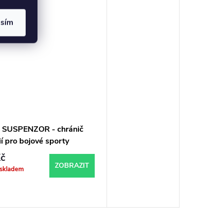
asím
 SUSPENZOR - chránič
ií pro bojové sporty
ght
č
ZOBRAZIT
 skladem