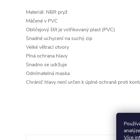
Materiál: NBR pryž
Máčené v PVC
Obličejový štít je vstřikovaný plast (PVC)
Snadné uchycení na suchý zip
Velké větrací otvory
Plná ochrana hlavy
Snadno se udržuje
Odnímatelná maska
Chránič hlavy není určen k úplné ochraně proti kon
K to
Použív
analýze
Více in