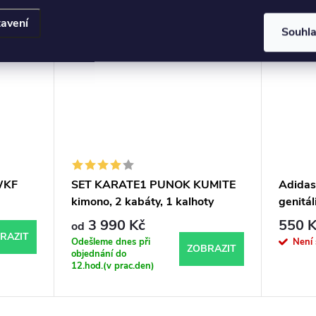
Také dětské velikosti
avení
Souhl
 WKF
SET KARATE1 PUNOK KUMITE
Adidas
kimono, 2 kabáty, 1 kalhoty
genitál
E
Microli
3 990 Kč
550 K
od
RAZIT
Odešleme dnes při
Není
ZOBRAZIT
objednání do
12.hod.(v prac.den)