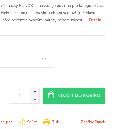
ké značky PUNOK s maskou je povinná pro kategorie žáci,
Helma ve spojení s maskou chrání samozřejmě hlavu,
očí před nekontrolovanými nárazy během zápasu.
Detailní
VLOŽIT DO KOŠÍKU
dací pes
Sdílet
Tisk
Značka:
Punok