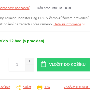
odrobnosti hodnocení
Kód produktu:
TAT 018
ašky Tokaido Monster Bag PRO v černo-růžovém provedení.
t nošení na zádech i přes rameno.
Detailní informace
í do 12.hod.(v prac.den)
VLOŽIT DO KOŠÍKU
dací pes
Sdílet
Tisk
Značka:
TOKAIDO