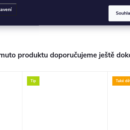
avení
Souhl
muto produktu doporučujeme ještě dok
Tip
Také dět