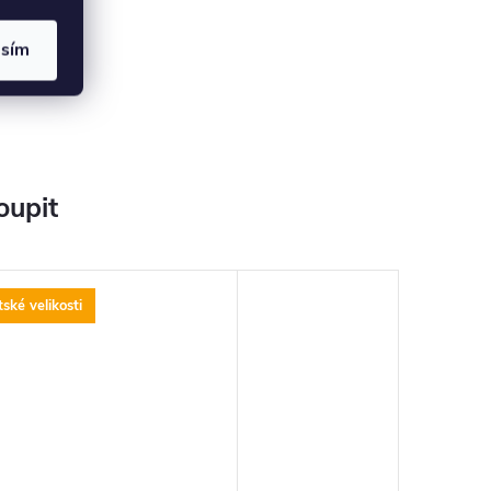
asím
oupit
ské velikosti