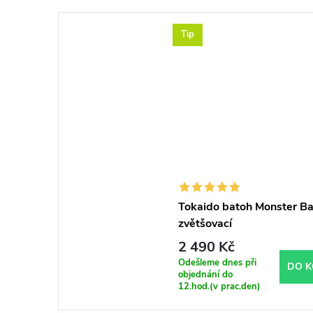
Tip
Tokaido batoh Monster B
zvětšovací
2 490 Kč
Odešleme dnes při
DO K
objednání do
12.hod.(v prac.den)