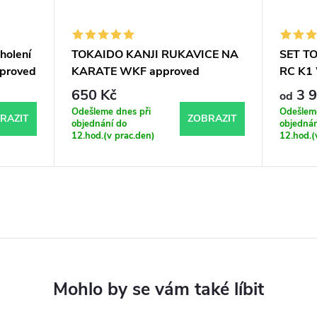
holení
TOKAIDO KANJI RUKAVICE NA
SET T
pproved
KARATE WKF approved
RC K1
650 Kč
3 9
od
Odešleme dnes při
Odešleme
RAZIT
ZOBRAZIT
objednání do
objednán
12.hod.(v prac.den)
12.hod.(