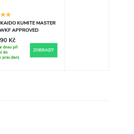
OKAIDO KUMITE MASTER
 WKF APPROVED
90 Kč
 dnes při
ZOBRAZIT
í do
v prac.den)