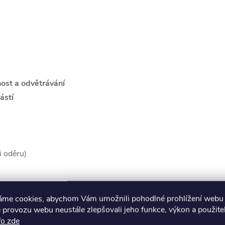
ost a odvětrávání
ástí
i oděru)
áme cookies, abychom Vám umožnili pohodlné prohlížení webu 
 provozu webu neustále zlepšovali jeho funkce, výkon a použite
fo zde