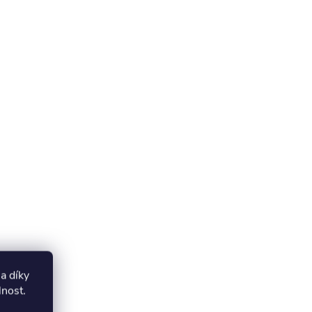
a díky
lnost
.