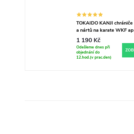
TOKAIDO KANJI chrániče 
a nártů na karate WKF a
1 190 Kč
Odešleme dnes při
ZOB
objednání do
12.hod.(v prac.den)