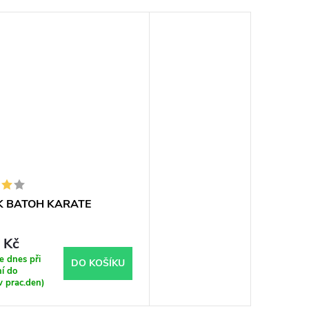
 BATOH KARATE
 Kč
 dnes při
DO KOŠÍKU
í do
v prac.den)