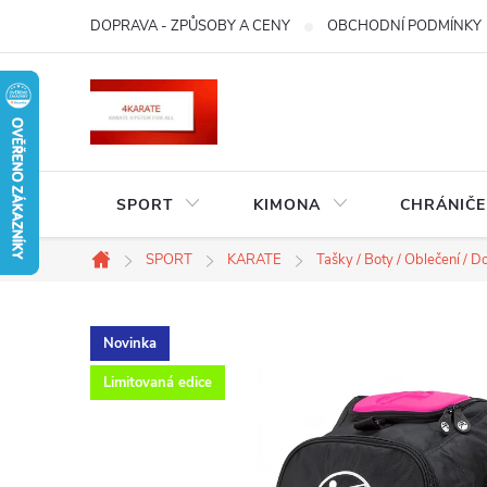
Přejít
DOPRAVA - ZPŮSOBY A CENY
OBCHODNÍ PODMÍNKY
na
obsah
SPORT
KIMONA
CHRÁNIČE
SPORT
KARATE
Tašky / Boty / Oblečení / D
Domů
Novinka
Limitovaná edice