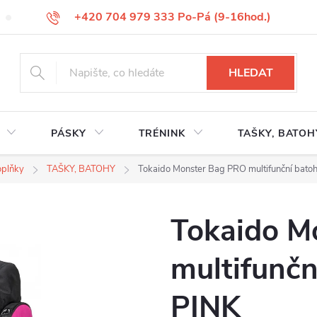
+420 704 979 333 Po-Pá (9-16hod.)
VÝMĚNA ZBOŽÍ
REKLAMACE ZBOŽÍ
ODSTOUPENÍ OD KUP
HLEDAT
PÁSKY
TRÉNINK
TAŠKY, BATOH
oplňky
TAŠKY, BATOHY
Tokaido Monster Bag PRO multifunční batoh
Tokaido M
multifunčn
PINK