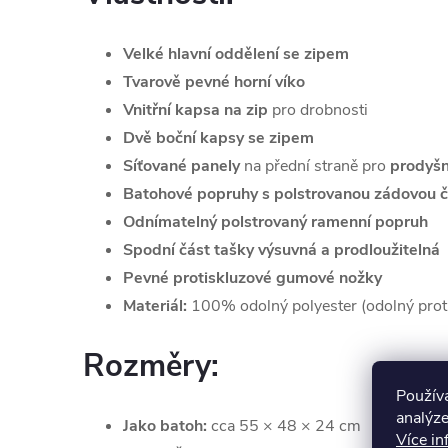
Velké hlavní oddělení se zipem
Tvarově pevné horní víko
Vnitřní kapsa na zip
pro drobnosti
Dvě boční kapsy se zipem
Síťované panely
na přední straně pro
prodyšn
Batohové popruhy s polstrovanou zádovou č
Odnímatelný polstrovaný ramenní popruh
Spodní část tašky výsuvná a prodloužitelná
Pevné protiskluzové gumové nožky
Materiál:
100% odolný polyester (odolný prot
Rozměry:
Použív
analýze
Jako batoh:
cca 55 × 48 × 24 cm
Více in