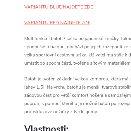
VARIANTU BLUE NAJDETE ZDE
VARIANTU RED NAJDETE ZDE
Multifunkční batoh / taška od japonské značky Toka
spodní části batohu, dochází po jejich rozepnutí ke
velká sportovní cestovní taška. Uživatel má stále k d
umístit do spodní části, tvořené síťovým materiálem
Batoh je tvořen základní velkou komorou, která má u
láhev 1,5l. Na vrchu batohu je menší, tvarově stabi
zádovou část pro větší komfort nošení a samozřejmě
popruh, s pomocí kterého je možné batoh po rozepnut
protiskluzové nožičky z tvrdé gumy.
Vlastnosti: