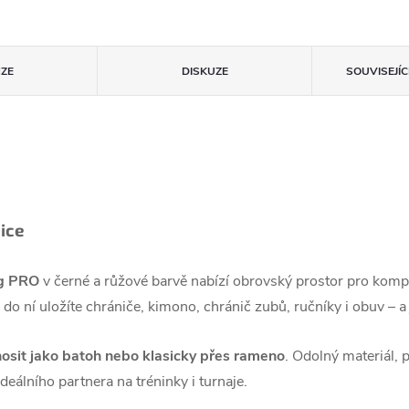
ZE
DISKUZE
SOUVISEJÍ
ice
ag PRO
v černé a růžové barvě nabízí obrovský prostor pro komp
 do ní uložíte chrániče, kimono, chránič zubů, ručníky i obuv – a
nosit jako batoh nebo klasicky přes rameno
. Odolný materiál,
ideálního partnera na tréninky i turnaje.