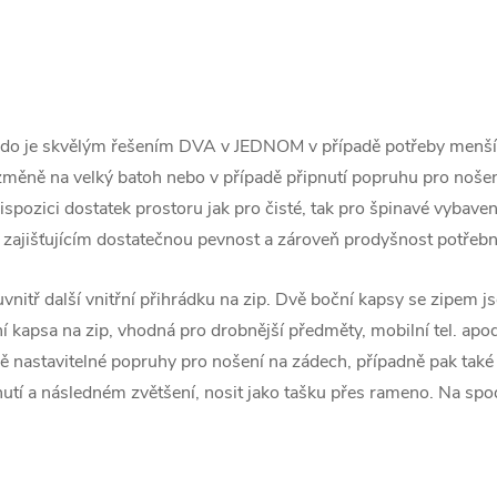
ido je skvělým řešením DVA v JEDNOM v případě potřeby menší i
 změně na velký batoh nebo v případě připnutí popruhu pro nošen
ispozici dostatek prostoru jak pro čisté, tak pro špinavé vybavení
 zajišťujícím dostatečnou pevnost a zároveň prodyšnost potřebn
vnitř další vnitřní přihrádku na zip. Dvě boční kapsy se zipem j
lní kapsa na zip, vhodná pro drobnější předměty, mobilní tel. ap
 nastavitelné popruhy pro nošení na zádech, případně pak také
í a následném zvětšení, nosit jako tašku přes rameno. Na spodní