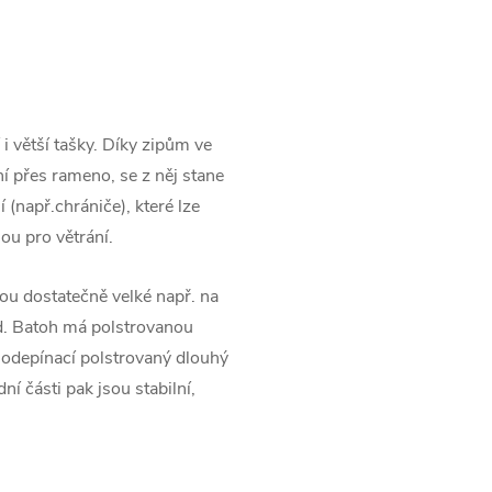
 větší tašky. Díky zipům ve
í přes rameno, se z něj stane
 (např.chrániče), které lze
ou pro větrání.
sou dostatečně velké např. na
od. Batoh má polstrovanou
 odepínací polstrovaný dlouhý
 části pak jsou stabilní,