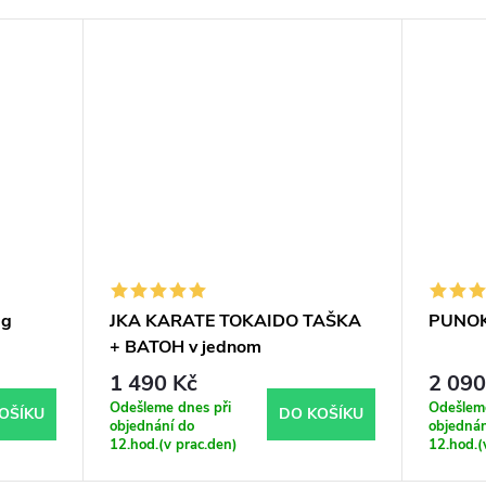
ag
JKA KARATE TOKAIDO TAŠKA
PUNOK
+ BATOH v jednom
1 490 Kč
2 090
Odešleme dnes při
Odešleme
OŠÍKU
DO KOŠÍKU
objednání do
objednán
12.hod.(v prac.den)
12.hod.(