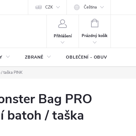
NÍ SMLOUVY
OCHRANA OSOBNÍCH DAT
CZK
Čeština
Moje objednávka
NÁKUPNÍ
KOŠÍK
Prázdný košík
Přihlášení
Y
ZBRANĚ
OBLEČENÍ - OBUV
Z
 / taška PINK
onster Bag PRO
í batoh / taška