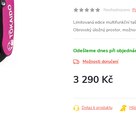
Neohodnoceno
P
Limitovaná edice multifunkční t
Obrovský úložný prostor, možnos
Odešleme dnes při objednán
Možnosti doručení
3 290 Kč
Měrná
cena:
Dotaz k produktu
Hlí