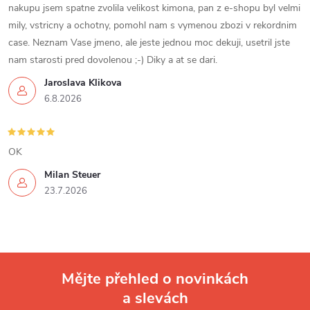
nakupu jsem spatne zvolila velikost kimona, pan z e-shopu byl velmi
mily, vstricny a ochotny, pomohl nam s vymenou zbozi v rekordnim
case. Neznam Vase jmeno, ale jeste jednou moc dekuji, usetril jste
nam starosti pred dovolenou ;-) Diky a at se dari.
Jaroslava Klikova
6.8.2026
OK
Milan Steuer
23.7.2026
Mějte přehled o novinkách
a slevách