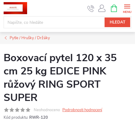
Přejít
NÁKUPNÍ
KOŠÍK
na
obsah
HLEDAT
Pytle / Hrušky / Držáky
Boxovací pytel 120 x 35
cm 25 kg EDICE PINK
růžový RING SPORT
SUPER
Neohodnoceno
Podrobnosti hodnocení
Kód produktu:
RWR-120