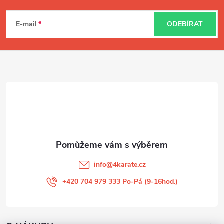
Z
á
E-mail
ODEBÍRAT
p
a
t
í
info
@
4karate.cz
+420 704 979 333 Po-Pá (9-16hod.)