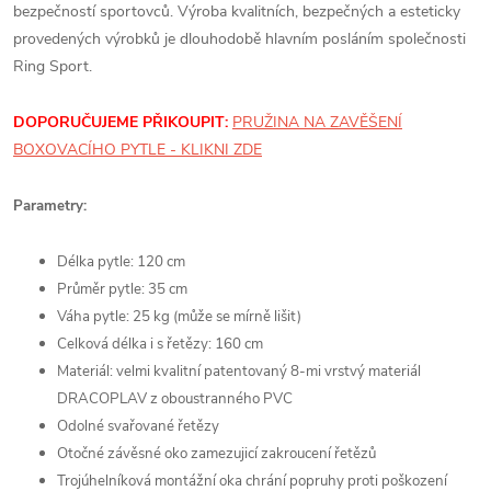
bezpečností sportovců. Výroba kvalitních, bezpečných a esteticky
provedených výrobků je dlouhodobě hlavním posláním společnosti
Ring Sport.
DOPORUČUJEME PŘIKOUPIT:
PRUŽINA NA ZAVĚŠENÍ
BOXOVACÍHO PYTLE - KLIKNI ZDE
Parametry:
Délka pytle: 120 cm
Průměr pytle: 35 cm
Váha pytle: 25 kg (může se mírně lišit)
Celková délka i s řetězy: 160 cm
Materiál: velmi kvalitní patentovaný 8-mi vrstvý materiál
DRACOPLAV z oboustranného PVC
Odolné svařované řetězy
Otočné závěsné oko zamezujicí zakroucení řetězů
Trojúhelníková montážní oka chrání popruhy proti poškození