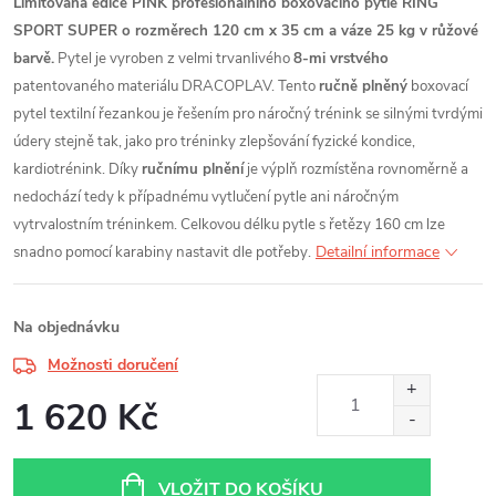
Limitovaná edice PINK profesionálního boxovacího pytle RING
SPORT SUPER o rozměrech 120 cm x 35 cm a váze 25 kg v růžové
barvě.
Pytel je vyroben z velmi trvanlivého
8-mi vrstvého
patentovaného materiálu DRACOPLAV. Tento
ručně plněný
boxovací
pytel textilní řezankou je řešením pro náročný trénink se silnými tvrdými
údery stejně tak, jako pro tréninky zlepšování fyzické kondice,
kardiotrénink. Díky
ručnímu plnění
je výplň rozmístěna rovnoměrně a
nedochází tedy k případnému vytlučení pytle ani náročným
vytrvalostním tréninkem. Celkovou délku pytle s řetězy 16
0 cm lze
Detailní informace
snadno pomocí karabiny nastavit dle potřeby.
Na objednávku
Možnosti doručení
1 620 Kč
Měrná
cena:
VLOŽIT DO KOŠÍKU