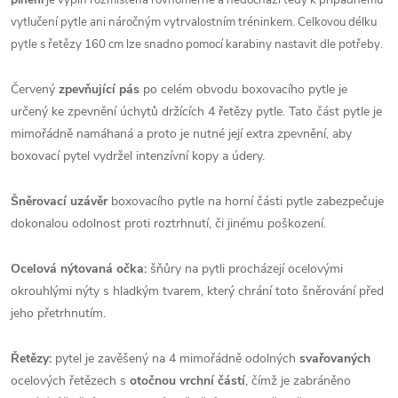
plnění
je výplň rozmístěna rovnoměrně a nedochází tedy k případnému
vytlučení pytle ani náročným vytrvalostním tréninkem. Celkovou délku
pytle s řetězy 160 cm lze snadno pomocí karabiny nastavit dle potřeby.
Červený
zpevňující pás
po celém obvodu boxovacího pytle je
určený ke zpevnění úchytů držících 4 řetězy pytle. Tato část pytle je
mimořádně namáhaná a proto je nutné její extra zpevnění, aby
boxovací pytel vydržel intenzívní kopy a údery.
Šněrovací uzávěr
boxovacího pytle na horní části pytle zabezpečuje
dokonalou odolnost proti roztrhnutí, či jinému poškození.
Ocelová nýtovaná očka:
šňůry na pytli procházejí ocelovými
okrouhlými nýty s hladkým tvarem, který chrání toto šněrování před
jeho přetrhnutím.
Řetězy:
pytel je zavěšený na 4 mimořádně odolných
svařovaných
ocelových řetězech s
otočnou vrchní částí
, čímž je zabráněno