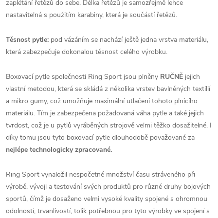
zaplétání řetězů do sebe. Délka řetězů je samozřejmě lehce
nastavitelná s použitím karabiny, která je součástí řetězů.
Těsnost pytle:
pod vázáním se nachází ještě jedna vrstva materiálu,
která zabezpečuje dokonalou těsnost celého výrobku.
Boxovací pytle společnosti Ring Sport jsou plněny
RUČNĚ
jejich
vlastní metodou, která se skládá z několika vrstev bavlněných textilií
a mikro gumy, což umožňuje maximální utlačení tohoto plnícího
materiálu. Tím je zabezpečena požadovaná váha pytle a také jejich
tvrdost, což je u pytlů vyráběných strojově velmi těžko dosažitelné. I
díky tomu jsou tyto boxovací pytle dlouhodobě považované za
nejlépe technologicky zpracované.
Ring Sport vynaložil nespočetné množství času stráveného při
výrobě, vývoji a testování svých produktů pro různé druhy bojových
sportů, čímž je dosaženo velmi vysoké kvality spojené s ohromnou
odolností, trvanlivostí, tolik potřebnou pro tyto výrobky ve spojení s