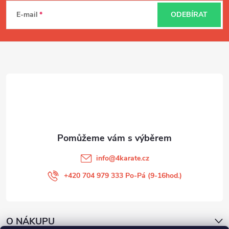
á
E-mail
ODEBÍRAT
p
a
t
í
info
@
4karate.cz
+420 704 979 333 Po-Pá (9-16hod.)
O NÁKUPU