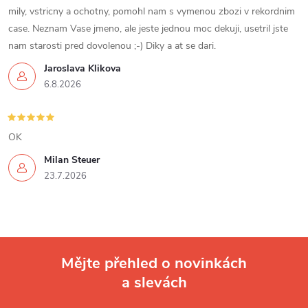
mily, vstricny a ochotny, pomohl nam s vymenou zbozi v rekordnim
case. Neznam Vase jmeno, ale jeste jednou moc dekuji, usetril jste
nam starosti pred dovolenou ;-) Diky a at se dari.
Jaroslava Klikova
6.8.2026
OK
Milan Steuer
23.7.2026
Mějte přehled o novinkách
a slevách
Z