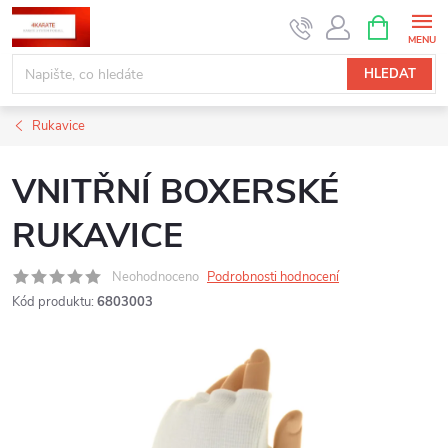
Přejít
NÁKUPNÍ
KOŠÍK
na
obsah
HLEDAT
Rukavice
VNITŘNÍ BOXERSKÉ
RUKAVICE
Neohodnoceno
Podrobnosti hodnocení
Kód produktu:
6803003