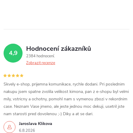
Hodnocení zákazníků
4,9
2384 hodnocení
Zobrazit recenze
Skvely e-shop, prijemna komunikace, rychle dodani. Pri poslednim
nakupu jsem spatne zvolila velikost kimona, pan z e-shopu byl velmi
mily, vstricny a ochotny, pomohl nam s vymenou zbozi v rekordnim
case. Neznam Vase jmeno, ale jeste jednou moc dekuji, usetril jste
nam starosti pred dovolenou ;-) Diky a at se dari.
Jaroslava Klikova
6.8.2026