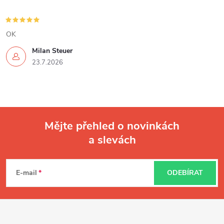
OK
Milan Steuer
23.7.2026
Mějte přehled o novinkách
a slevách
Z
á
E-mail
ODEBÍRAT
p
a