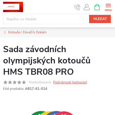
Přejít
NÁKUPNÍ
KOŠÍK
na
obsah
HLEDAT
Kotouče / Závaží k činkám
Sada závodních
olympijských kotoučů
HMS TBR08 PRO
Neohodnoceno
Podrobnosti hodnocení
Kód produktu:
AB17-61-014