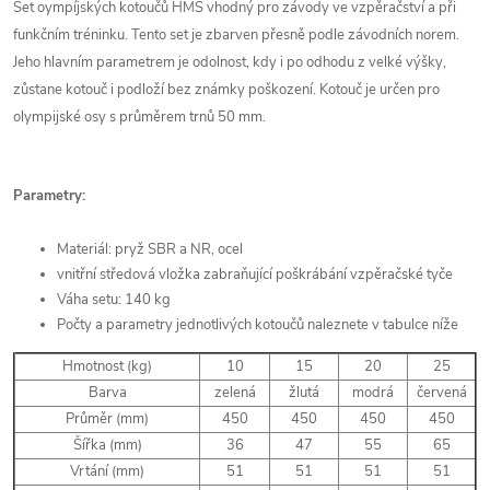
Set oympíjských kotoučů HMS vhodný pro závody ve vzpěračství a při
funkčním tréninku. Tento set je zbarven přesně podle závodních norem.
Jeho hlavním parametrem je odolnost, kdy i po odhodu z velké výšky,
zůstane kotouč i podloží bez známky poškození. Kotouč je určen pro
olympijské osy s průměrem trnů 50 mm.
Parametry:
Materiál: pryž SBR a NR, ocel
vnitřní středová vložka zabraňující poškrábání vzpěračské tyče
Váha setu: 140 kg
Počty a parametry jednotlivých kotoučů naleznete v tabulce níže
Hmotnost (kg)
10
15
20
25
Barva
zelená
žlutá
modrá
červená
Průměr (mm)
450
450
450
450
Šířka (mm)
36
47
55
65
Vrtání (mm)
51
51
51
51