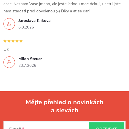
case. Neznam Vase jmeno, ale jeste jednou moc dekuji, usetril jste
nam starosti pred dovolenou ;-) Diky a at se dari.
Jaroslava Klikova
6.8.2026
OK
Milan Steuer
23.7.2026
Mějte přehled o novinkách
a slevách
Z