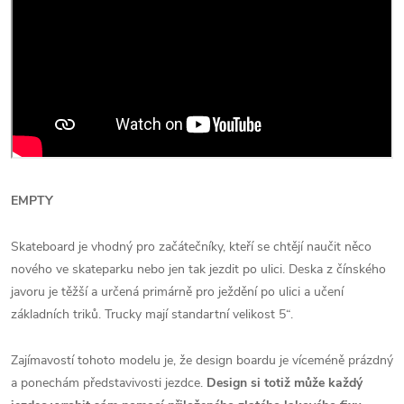
EMPTY
Skateboard je vhodný pro začátečníky, kteří se chtějí naučit něco
nového ve skateparku nebo jen tak jezdit po ulici. Deska z čínského
javoru je těžší a určená primárně pro ježdění po ulici a učení
základních triků. Trucky mají standartní velikost 5“.
Zajímavostí tohoto modelu je, že design boardu je víceméně prázdný
a ponechám představivosti jezdce.
Design si totiž může každý