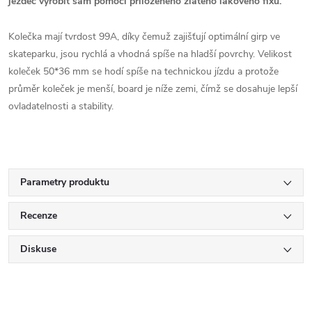
jezdec vyrobit sám pomocí přiloženého zlatého lakového fixu.
Kolečka mají tvrdost 99A, díky čemuž zajišťují optimální girp ve
skateparku, jsou rychlá a vhodná spíše na hladší povrchy. Velikost
koleček 50*36 mm se hodí spíše na technickou jízdu a protože
průměr koleček je menší, board je níže zemi, čímž se dosahuje lepší
ovladatelnosti a stability.
Parametry produktu
Recenze
Diskuse