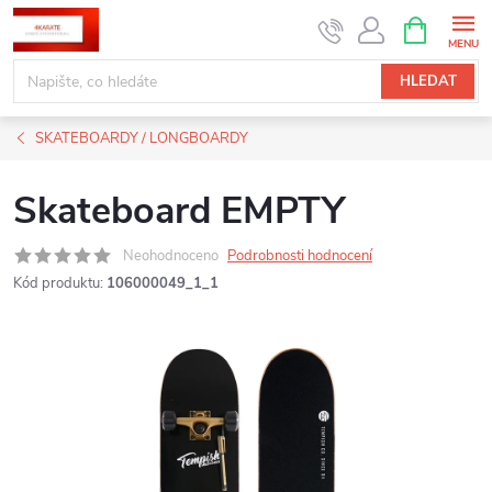
Přejít
NÁKUPNÍ
KOŠÍK
na
obsah
HLEDAT
SKATEBOARDY / LONGBOARDY
Skateboard EMPTY
Neohodnoceno
Podrobnosti hodnocení
Kód produktu:
106000049_1_1