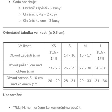
Sada obsahuje:
Chránič zápěstí - 2 kusy
Chránič lokte - 2 kusy
Chránič kolene - 2 kusy
Orientační tabulka velikostí (± 0,5 cm):
Velikost
XS
S
M
L
13,5 -
15,5 -
Obvod zápěstí (cm)
14 - 16
15 - 17
14,5
17,5
Obvod paže 5 cm nad
23 - 26
26 - 29
27 - 30
28 - 31
loktem (cm)
Obvod stehna 5-10 cm
26 - 29
28 - 31
29 - 33
31 - 34
nad kolenem (cm)
Upozornění:
Třída: H, není určeno ke komerčnímu použití