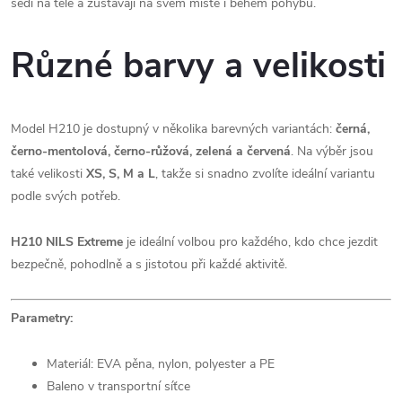
sedí na těle a zůstávají na svém místě i během pohybu.
Různé barvy a velikosti
Model H210 je dostupný v několika barevných variantách:
černá,
černo-mentolová, černo-růžová, zelená a červená
. Na výběr jsou
také velikosti
XS, S, M a L
, takže si snadno zvolíte ideální variantu
podle svých potřeb.
H210 NILS Extreme
je ideální volbou pro každého, kdo chce jezdit
bezpečně, pohodlně a s jistotou při každé aktivitě.
Parametry:
Materiál: EVA pěna, nylon, polyester a PE
Baleno v transportní síťce