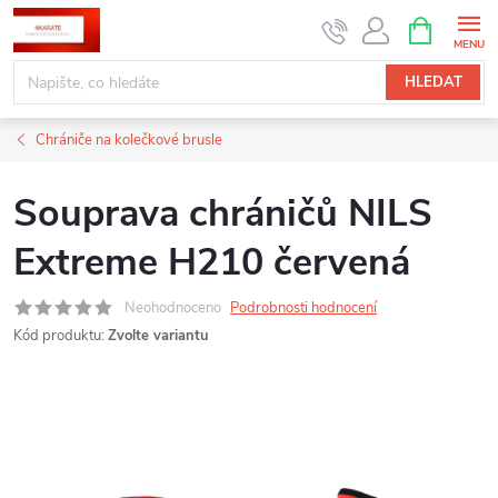
Přejít
NÁKUPNÍ
KOŠÍK
na
obsah
HLEDAT
Chrániče na kolečkové brusle
Souprava chráničů NILS
Extreme H210 červená
Neohodnoceno
Podrobnosti hodnocení
Kód produktu:
Zvolte variantu