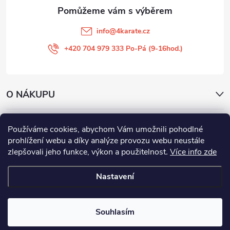
info
@
4karate.cz
+420 704 979 333 Po-Pá (9-16hod.)
O NÁKUPU
Facebook
Používáme cookies, abychom Vám umožnili pohodlné
prohlížení webu a díky analýze provozu webu neustále
zlepšovali jeho funkce, výkon a použitelnost
.
Více info zde
4KARATE
Nastavení
Copyright 2026
4KARATE
. Všechna práva vyhrazena.
Upravit nastavení
cookies
Souhlasím
Vytvořil Shoptet