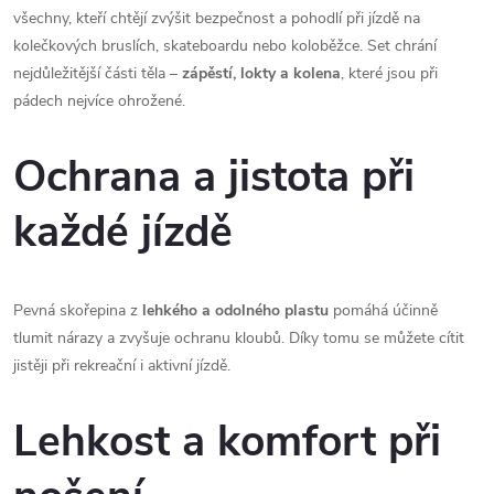
všechny, kteří chtějí zvýšit bezpečnost a pohodlí při jízdě na
kolečkových bruslích, skateboardu nebo koloběžce. Set chrání
nejdůležitější části těla –
zápěstí, lokty a kolena
, které jsou při
pádech nejvíce ohrožené.
Ochrana a jistota při
každé jízdě
Pevná skořepina z
lehkého a odolného plastu
pomáhá účinně
tlumit nárazy a zvyšuje ochranu kloubů. Díky tomu se můžete cítit
jistěji při rekreační i aktivní jízdě.
Lehkost a komfort při