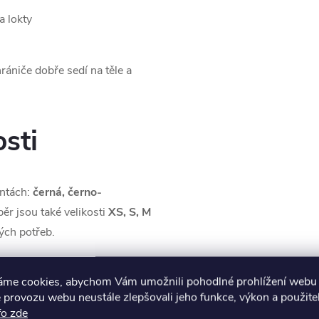
a lokty
ániče dobře sedí na těle a
sti
antách:
černá, černo-
běr jsou také velikosti
XS, S, M
vých potřeb.
 kdo chce jezdit bezpečně,
áme cookies, abychom Vám umožnili pohodlné prohlížení webu 
 provozu webu neustále zlepšovali jeho funkce, výkon a použite
fo zde