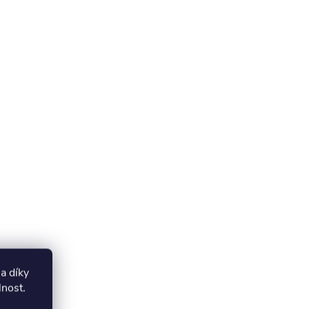
a díky
lnost
.