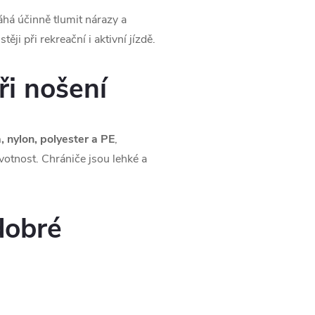
á účinně tlumit nárazy a
ěji při rekreační i aktivní jízdě.
ři nošení
 nylon, polyester a PE
,
votnost. Chrániče jsou lehké a
dobré