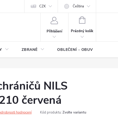
NÍ SMLOUVY
OCHRANA OSOBNÍCH DAT
CZK
Čeština
Moje objednávka
NÁKUPNÍ
KOŠÍK
Prázdný košík
Přihlášení
Y
ZBRANĚ
OBLEČENÍ - OBUV
Z
á
chráničů NILS
210 červená
odrobnosti hodnocení
Kód produktu:
Zvolte variantu