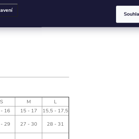
avení
Souhl
S
M
L
 - 16
15 - 17
15,5 - 17,5
 - 29
27 - 30
28 - 31