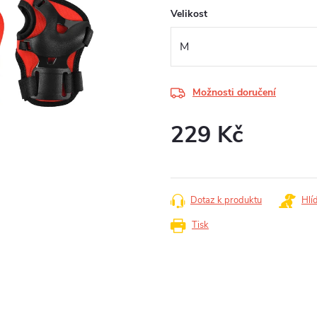
Velikost
Možnosti doručení
229 Kč
Měrná
cena:
Dotaz k produktu
Hlí
Tisk