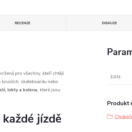
RECENZE
DISKUZE
Param
ržená pro všechny, kteří chtějí
EAN
:
h bruslích, skateboardu nebo
tí, lokty a kolena
, které jsou
Produkt n
i každé jízdě
Chrániče