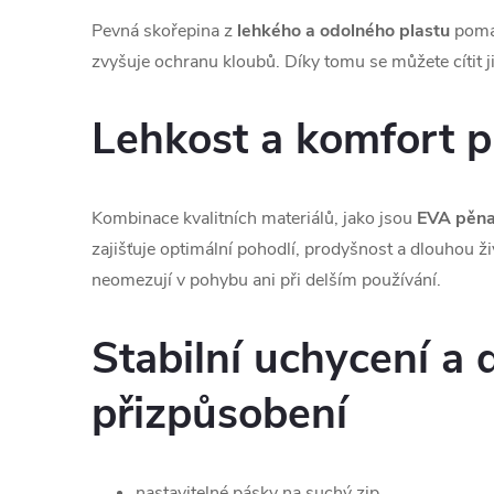
Pevná skořepina z
lehkého a odolného plastu
pomáh
zvyšuje ochranu kloubů. Díky tomu se můžete cítit jist
Lehkost a komfort p
Kombinace kvalitních materiálů, jako jsou
EVA pěna,
zajišťuje optimální pohodlí, prodyšnost a dlouhou ži
neomezují v pohybu ani při delším používání.
Stabilní uchycení a 
přizpůsobení
nastavitelné pásky na suchý zip