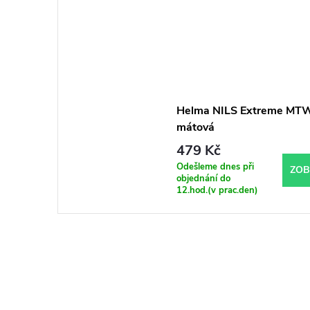
Helma NILS Extreme MT
mátová
479 Kč
Odešleme dnes při
ZOB
objednání do
12.hod.(v prac.den)