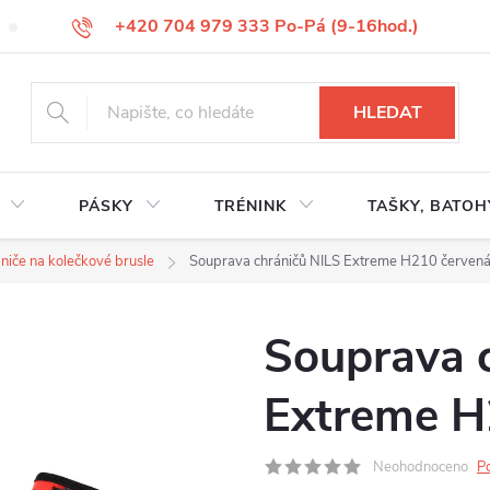
+420 704 979 333 Po-Pá (9-16hod.)
VÝMĚNA ZBOŽÍ
REKLAMACE ZBOŽÍ
ODSTOUPENÍ OD KUP
HLEDAT
PÁSKY
TRÉNINK
TAŠKY, BATOH
niče na kolečkové brusle
Souprava chráničů NILS Extreme H210 červen
Souprava 
Extreme H
Neohodnoceno
P