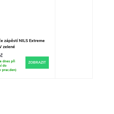
če zápěstí NILS Extreme
 zelené
č
 dnes při
ZOBRAZIT
í do
v prac.den)