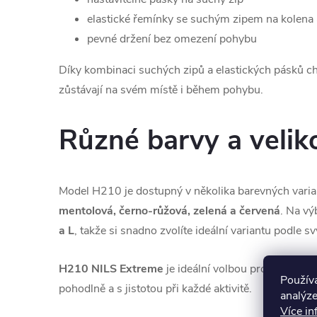
elastické řemínky se suchým zipem na kolena 
pevné držení bez omezení pohybu
Díky kombinaci suchých zipů a elastických pásků chr
zůstávají na svém místě i během pohybu.
Různé barvy a veliko
Model H210 je dostupný v několika barevných vari
mentolová, černo-růžová, zelená a červená
. Na vý
a L
, takže si snadno zvolíte ideální variantu podle s
H210 NILS Extreme
je ideální volbou pro každého,
Použív
pohodlně a s jistotou při každé aktivitě.
analýze
Více in