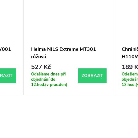
W001
Helma NILS Extreme MT301
Chráni
růžová
H110W
527 Kč
189 K
Odešleme dnes při
Odešleme
RAZIT
ZOBRAZIT
objednání do
objednán
12.hod.(v prac.den)
12.hod.(