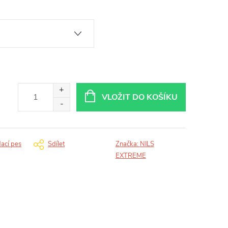
VLOŽIT DO KOŠÍKU
dací pes
Sdílet
Značka:
NILS
EXTREME