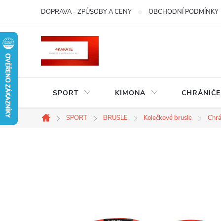
Přejít
DOPRAVA - ZPŮSOBY A CENY
OBCHODNÍ PODMÍNKY
na
obsah
SPORT
KIMONA
CHRÁNIČE
SPORT
BRUSLE
Kolečkové brusle
Chrá
Domů