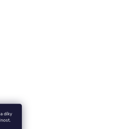
a díky
lnost
.