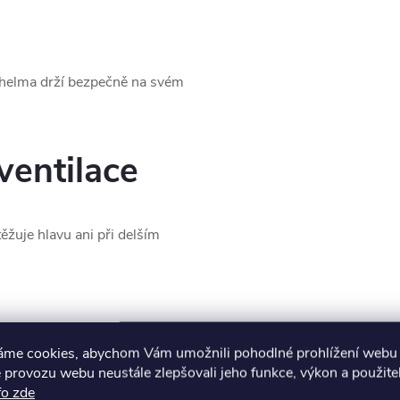
e helma drží bezpečně na svém
ventilace
těžuje hlavu ani při delším
áme cookies, abychom Vám umožnili pohodlné prohlížení webu 
 provozu webu neustále zlepšovali jeho funkce, výkon a použite
fo zde