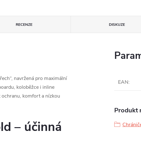
RECENZE
DISKUZE
Param
ořech“, navržená pro maximální
EAN
:
oardu, koloběžce i inline
jit ochranu, komfort a nízkou
Produkt n
ld – účinná
Chrániče