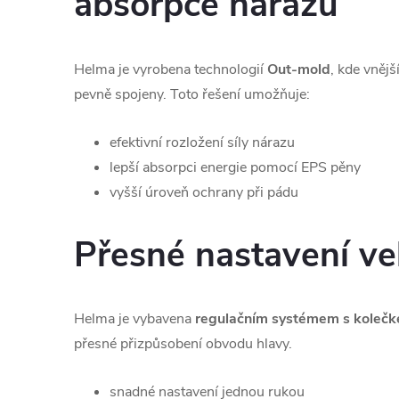
absorpce nárazů
Helma je vyrobena technologií
Out-mold
, kde vnějš
pevně spojeny. Toto řešení umožňuje:
efektivní rozložení síly nárazu
lepší absorpci energie pomocí EPS pěny
vyšší úroveň ochrany při pádu
Přesné nastavení vel
Helma je vybavena
regulačním systémem s koleč
přesné přizpůsobení obvodu hlavy.
snadné nastavení jednou rukou