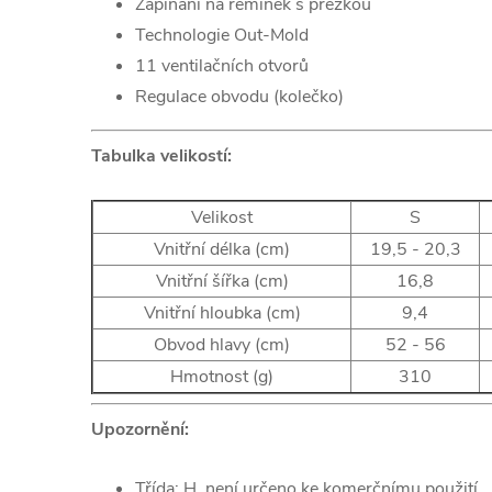
Zapínání na řemínek s přezkou
Technologie Out-Mold
11 ventilačních otvorů
Regulace obvodu (kolečko)
Tabulka velikostí:
Velikost
S
Vnitřní délka (cm)
19,5 - 20,3
Vnitřní šířka (cm)
16,8
Vnitřní hloubka (cm)
9,4
Obvod hlavy (cm)
52 - 56
Hmotnost (g)
310
Upozornění:
Třída: H, není určeno ke komerčnímu použití