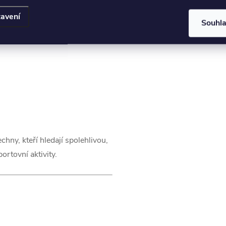
avení
Souhl
chny, kteří hledají spolehlivou,
rtovní aktivity.