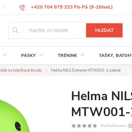
+420 704 979 333 Po-Pá (9-16hod.)
VÝMĚNA ZBOŽÍ
REKLAMACE ZBOŽÍ
ODSTOUPENÍ OD KUP
HLEDAT
PÁSKY
TRÉNINK
TAŠKY, BATOH
niče na kolečkové brusle
Helma NILS Extreme MTW001-2 zelená
Helma NIL
MTW001-2
Neohodnoceno
P