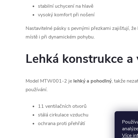
stabilní uchycení na hlavě
vysoký komfort při nošení
Nastavitelné pásky s pevnými přezkami zajišťují, ž
místě i při dynamickém pohybu.
Lehká konstrukce a 
Model MTW001-2 je
lehký a pohodlný
, takže neza
používání.
11 ventilačních otvorů
stálá cirkulace vzduchu
Použív
ochrana proti přehřátí
analýze
Více in