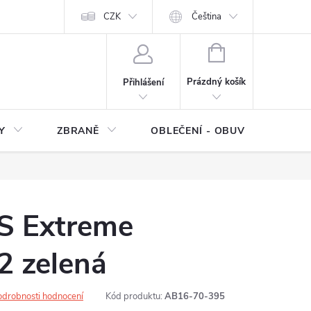
NÍ SMLOUVY
OCHRANA OSOBNÍCH DAT
CZK
Čeština
Moje objednávka
NÁKUPNÍ
KOŠÍK
Prázdný košík
Přihlášení
Y
ZBRANĚ
OBLEČENÍ - OBUV
Z
S Extreme
 zelená
odrobnosti hodnocení
Kód produktu:
AB16-70-395