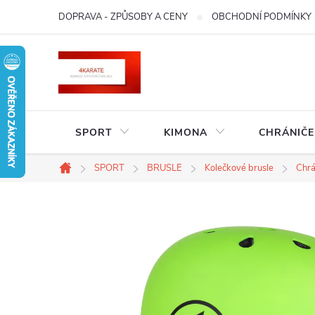
Přejít
DOPRAVA - ZPŮSOBY A CENY
OBCHODNÍ PODMÍNKY
na
obsah
SPORT
KIMONA
CHRÁNIČE
SPORT
BRUSLE
Kolečkové brusle
Chrá
Domů