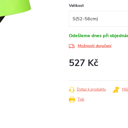
Velikost
Odešleme dnes při objednán
Možnosti doručení
527 Kč
Měrná
cena:
Dotaz k produktu
Hlí
Tisk