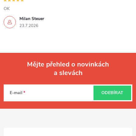
OK
Milan Steuer
23.7.2026
Mějte přehled o novinkách
a slevách
Z
á
E-mail
ODEBÍRAT
p
a