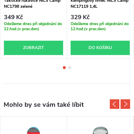
Taktické rukavice NILS Camp
Kempingový hrnec NILS Camp
NC1798 zelené
NC17119 1,4L
349 Kč
329 Kč
Odešleme dnes při objednání do
Odešleme dnes při objednání do
12.hod.(v prac.den)
12.hod.(v prac.den)
ZOBRAZIT
DO KOŠÍKU