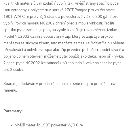
kvalitních materiálů. Jak izolační výplň, tak i vnější strany spacího pytle
jsou vyrobeny z polyesteru v úpravě 170T Pongee pro vnitřní stranu,
190T W/R Cire pro vnější stranu a polyesterové vlákno 200 g/m2 pro
výplň. Povrch modelu NC2002 chrání před zimou a vlhkostí. Prošití
spacího pytle zamezuje pohybu výplě a zajišťuje rovnoměrnou izolaci.
Model NC2002 uzavírá oboustranný zip, který se zajišťuje širokou
manžetou se suchým zipem, tato manžeta zamezuje "rozjetí" zipu během
převalování a pohybu ve spacáku. Zip je veden po boční i spodní straně a
po jeho úplném otevření můžeme pytel použít jako deku, nebo přikrývku.
2 spací pytle NC2002 lze pomocí zipů spojit do 1 velkého spacího pytle
pro 2 osoby.
Spacák je dodáván v praktickém obalu se šňůrkou pro přenášení na
ramenu.
Parametry:
Vnější materiál: 190T polyester W/R Cire