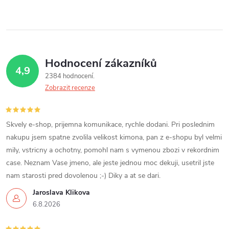
Hodnocení zákazníků
4,9
2384 hodnocení
Zobrazit recenze
Skvely e-shop, prijemna komunikace, rychle dodani. Pri poslednim
nakupu jsem spatne zvolila velikost kimona, pan z e-shopu byl velmi
mily, vstricny a ochotny, pomohl nam s vymenou zbozi v rekordnim
case. Neznam Vase jmeno, ale jeste jednou moc dekuji, usetril jste
nam starosti pred dovolenou ;-) Diky a at se dari.
Jaroslava Klikova
6.8.2026