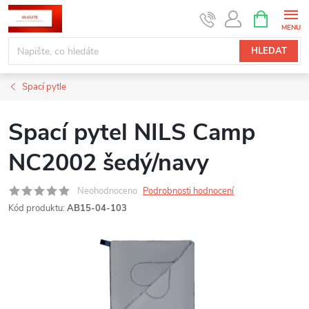
Přejít
NÁKUPNÍ
KOŠÍK
na
obsah
HLEDAT
Spací pytle
Spací pytel NILS Camp
NC2002 šedý/navy
Neohodnoceno
Podrobnosti hodnocení
Kód produktu:
AB15-04-103